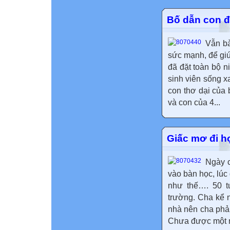
Bố dẫn con đ
Vẫn bà
sức mạnh, để giú
đã đặt toàn bộ n
sinh viên sống xa
con thơ dại của
và con của 4...
Giấc mơ đi h
Ngày c
vào bàn học, lúc 
như thế…. 50 t
trường. Cha kể 
nhà nên cha phả
Chưa được một nă