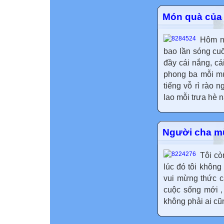
Món quà của
Hôm na
bao lần sóng cuố
đầy cái nắng, cá
phong ba mỗi mùa
tiếng vỗ rì rào 
lao mỗi trưa hè n
Người cha m
Tôi cò
lúc đó tôi không
vui mừng thức c
cuộc sống mới ,
không phải ai cũn