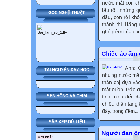
nước mắt con ch
lâu rồi, những q
GÓC NGHỆ THUẬT
đầu, con rời kh
thành thị. Hằng 
ghê gớm của chốn
Chiếc áo ấm 
Ảnh: 
TÀI NGUYÊN DẠY HỌC
nhưng nước mắt 
thân chị dựa và
mắt buồn, ước đ
SEN HỒNG VÀ CHIM
tĩnh mịch đến đ
chiếc khăn tang 
đấy, trong đêm...
SẮP XẾP DỮ LIỆU
Người đàn ông
Mới nhất