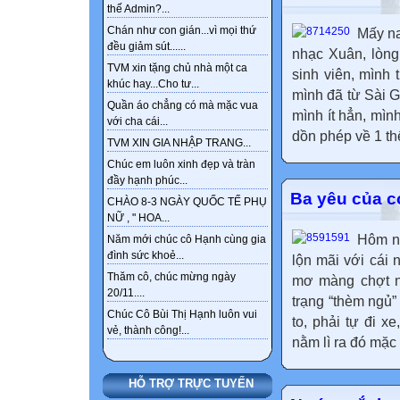
thế Admin?...
Chán như con gián...vì mọi thứ
Mấy n
đều giảm sút......
nhạc Xuân, lòng 
TVM xin tặng chủ nhà một ca
sinh viên, mình 
khúc hay...Cho tư...
mình đã từ Sài Gò
Quần áo chẳng có mà mặc vua
mình ít hẳn, mình 
với cha cái...
dồn phép về 1 th
TVM XIN GIA NHẬP TRANG...
Chúc em luôn xinh đẹp và tràn
đầy hạnh phúc...
Ba yêu của c
CHÀO 8-3 NGÀY QUỐC TẾ PHỤ
NỮ , " HOA...
Hôm na
Năm mới chúc cô Hạnh cùng gia
đình sức khoẻ...
lộn mãi với cái 
Thăm cô, chúc mừng ngày
mơ màng chợt ng
20/11....
trạng “thèm ngủ”
Chúc Cô Bùi Thị Hạnh luôn vui
to, phải tự đi x
vẻ, thành công!...
nằm lì ra đó mặc 
HỖ TRỢ TRỰC TUYẾN