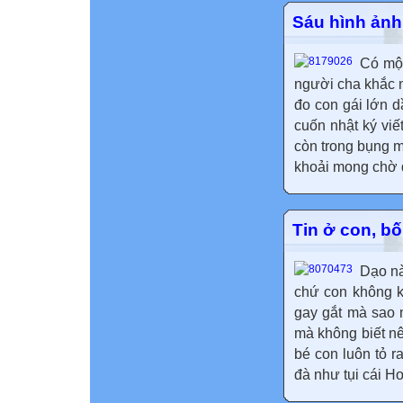
Sáu hình ảnh
Có một
người cha khắc n
đo con gái lớn d
cuốn nhật ký viế
còn trong bụng m
khoải mong chờ đ
Tin ở con, bố
Dạo nà
chứ con không k
gay gắt mà sao 
mà không biết nê
bé con luôn tỏ r
đà như tụi cái Ho