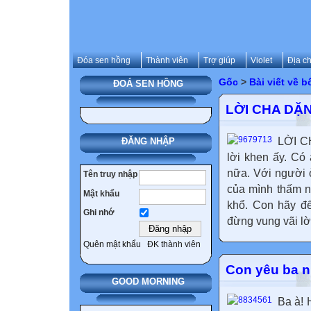
Đóa sen hồng
Thành viên
Trợ giúp
Violet
Địa ch
Gốc
>
Bài viết về b
ĐOÁ SEN HỒNG
LỜI CHA DẶ
LỜI C
ĐĂNG NHẬP
lời khen ấy. Có
nữa. Với người 
Tên truy nhập
của mình thấm n
Mật khẩu
khổ. Con hãy đế
Ghi nhớ
đừng vung vãi lờ
Quên mật khẩu
ĐK thành viên
Con yêu ba n
GOOD MORNING
Ba à! 