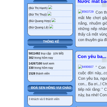
Nước mắt ba
(Bùi Thị Hạnh)
Con th
(Bùi Thị Thuỷ)
mắt Mẹ chợt gặ
(Bùi Quang Hợp)
nắng, nhuộm gi
(Bùi Quang Lệ)
những nếp nhăn
thấy cả một vùn
con thuyền gia đ
THỐNG KÊ
5811492
truy cập (
chi tiết
)
Con yêu ba...
302
trong hôm nay
14267100
lượt xem
" Con 
330
trong hôm nay
cuộc đời này,..
1528
thành viên
Con yêu ba, ngư
con... Ba ơi...! 
ĐOÁ SEN HỒNG VUI CHÀO
tiếp nói rằng: 
này, ba nhé! Con 
3 khách và 0 thành viên