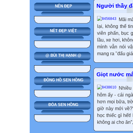
Người thầy đ
NẾN ĐẸP
Mãi mã
lại, không thể t
NÉT ĐẸP VIỆT
viên phấn, bục 
lầu, xe hơi, khô
mình vẫn nói v
mang ra "đấu giá"
@ BÙI THỊ HẠNH @
Giọt nước mắ
ĐỒNG HỒ SEN HỒNG
Nhiều
hôm ấy - cái ngà
hơn mọi bữa, trờ
ĐÓA SEN HỒNG
giờ này mới về?”
học thiếc gì hết
không ai cho ăn”,