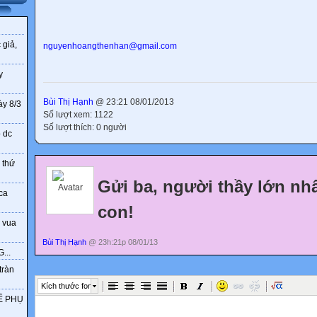
 giả,
nguyenhoangthenhan@gmail.com
y
Bùi Thị Hạnh
@ 23:21 08/01/2013
ày 8/3
Số lượt xem: 1122
Số lượt thích: 0 người
o dc
 thứ
Gửi ba, người thầy lớn nhấ
ca
con!
 vua
Bùi Thị Hạnh
@ 23h:21p 08/01/13
...
tràn
Kích thước font
Ế PHỤ