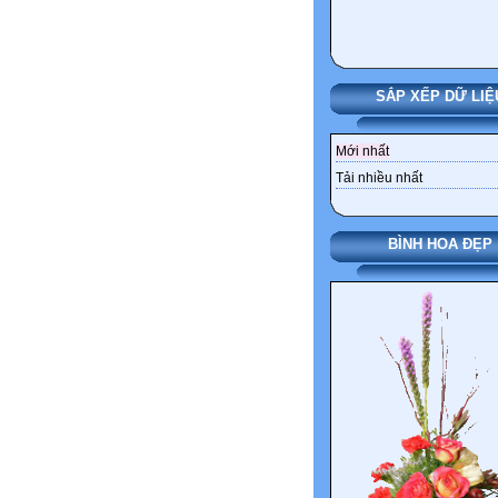
SẮP XẾP DỮ LIỆ
Mới nhất
Tải nhiều nhất
BÌNH HOA ĐẸP