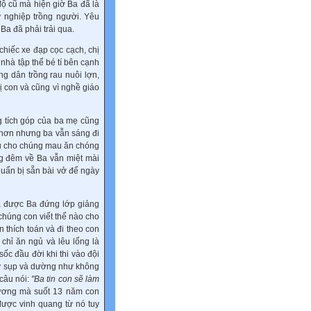
độ cũ mà hiện giờ Ba đã là
ự nghiệp trồng người. Yêu
a đã phải trải qua.
chiếc xe đạp cọc cạch, chị
 nhà tập thể bé tí bên cạnh
g dân trồng rau nuôi lợn,
ị con và cũng vì nghề giáo
g tích góp của ba mẹ cũng
á hơn nhưng ba vẫn sáng đi
ấu cho chúng mau ăn chóng
ưng đêm về Ba vẫn miệt mài
huẩn bị sẵn bài vở để ngày
 được Ba đứng lớp giảng
 chúng con viết thế nào cho
 thích toán và đi theo con
 chỉ ăn ngủ và lêu lổng là
ốc đầu đời khi thi vào đội
uy sụp và dường như không
 câu nói:
"Ba tin con sẽ làm
hương mà suốt 13 năm con
được vinh quang từ nó tuy