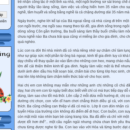
trẻ nhận công tác ở một tỉnh xa nhà, một ngôi trường sơ sài trong chế 
người thầy lão làng sống, làm việc và cống hiến hơn 35 năm cho s
nghề, tâm huyết và sống bằng nghề là cả chặng đường dài 35 năm mà B
Ngày trước, nghe lời kể lại của Bà ngoại rằng cả nhà cùng đi trên một 
viên
con ngồi trước, mẹ ngồi sau mang theo túi đồ, gia đình sống trong ngôi
dòng sông Côn gần trường, Ba buổi sáng làm thầy buổi chiều làm nôn
chưa nghề nào Ba chưa trải qua cũng vì miếng ăn cho gia đình, cho ch
quá nghèo.
Lúc con ra đời thì nhà mình đã có nhà riêng nhờ sự chăm chỉ làm lụn
như sự giúp sức một phần từ ông bà ngoại, kinh tế gia đình tuy có kh
dạy chiều về thay quần áo vào tắm cho những con heo, mang cháo n
lớn để cải thiện thêm kinh tế gia đình. Ngày làm việc mệt là thế nh
dưới ánh đèn dầu hiu hắt soạn bài, chấm bài cho từng lớp học sinh, c
mai lên lớp không làm chậm kiến thức bài vở cho học sinh.
Hai chị em con không may mắn như những anh chị những cô chú đã
dạy, hai chị em con từ ngày biết đọc biết viết chỉ có má trực tiếp dạy dỗ
đúng, làm sao cho tốt mà thôi. Lên cấp 2 mỗi đứa mỗi hướng đi, chị con
đường chị chọn, con vốn dĩ ham chơi chẳng thích điều gì cả, với con
thích. Ba cũng chẳng can thiệp vì đã có má lo. Lớp 8 con đón nhận cú s
tuyển Hóa của trường còn không đủ điểm để đi học. Con buồn, con s
còn mặt mũi nào nhìn bạn bè cùng trang lứa. Ba đã đến và chỉ với một
T
được tốt hơn thế"...
một câu ngắn ngủi nhưng chứa chan tình yêu t
chưa từng được nghe từ Ba. Con lao vào với Hóa và từng bước đạt 