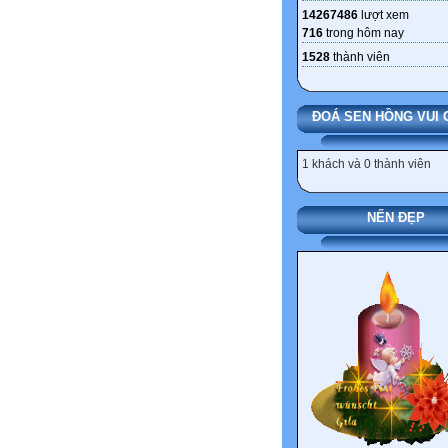
14267486
lượt xem
716
trong hôm nay
1528
thành viên
ĐOÁ SEN HỒNG VUI 
1 khách và 0 thành viên
NẾN ĐẸP