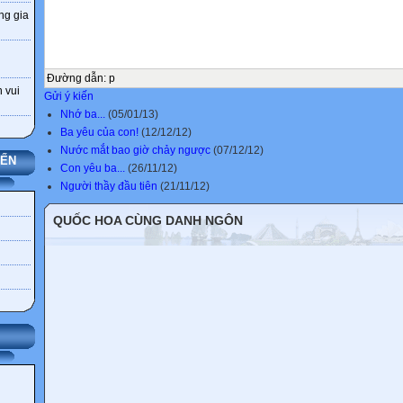
ng gia
Đường dẫn
:
p
 vui
Gửi ý kiến
Nhớ ba...
(05/01/13)
Ba yêu của con!
(12/12/12)
Nước mắt bao giờ chảy ngược
(07/12/12)
YẾN
Con yêu ba...
(26/11/12)
Người thầy đầu tiên
(21/11/12)
QUỐC HOA CÙNG DANH NGÔN