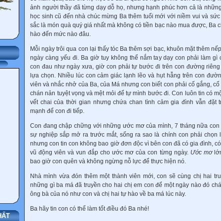
ảnh người thầy đã từng dạy dỗ họ, nhưng hạnh phúc hơn cả là những 
học sinh cũ đến nhà chúc mừng Ba thêm tuổi mới với niềm vui và sức 
sắc là món quà quý giá nhất mà không có tiền bạc nào mua được, Ba c
hào đến mức nào đâu.
Mỗi ngày trôi qua con lại thấy tóc Ba thêm sợi bạc, khuôn mặt thêm n
ngày càng yếu đi. Ba giờ tuy không thể nắm tay dạy con phải làm gì
con đau như ngày xưa, giờ con phải tự bước đi trên con đường riêng
lựa chọn. Nhiều lúc con cảm giác lạnh lẽo và hụt hẫng trên con đườ
viên và nhắc nhở của Ba, của Má nhưng con biết con phải cố gắng, cố
chán nản tuyệt vọng và mệt mỏi để tự mình bước đi. Con luôn tin có mộ
vết chai của thời gian nhưng chứa chan tình cảm gia đình vẫn đặt t
mạnh để con đi tiếp.
Con đang chập chững với những ước mơ của mình, 7 tháng nữa con s
sự nghiệp sắp mở ra trước mắt, sống ra sao là chính con phải chọn l
nhưng con tin con không bao giờ đơn độc vì bên con đã có gia đình, có 
vũ động viên và vun đắp cho ước mơ của con từng ngày.
Ước mơ
lớ
bao giờ con quên và không ngừng nỗ lực để thực hiện nó.
Nhà mình vừa đón thêm một thành viên mới, con sẽ cùng chị hai tr
những gì ba má đã truyền cho hai chị em con để một ngày nào đó ch
ông bà của nó như con và chị hai tự hào về ba má lúc này.
Ba hãy tin con có thể làm tốt điều đó Ba nhé!
HẤT