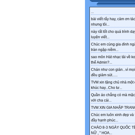
...
bài viết rấy hay, cảm ơn tác
nhưng tôi...
này rất tốt cho quá trình dạ
luyện viết...
Chúc em cùng gia đình ng
tràn ngập niềm...
sao môn Hát nhạc tải về k
thế Admin?...
Chán như con gián...vì mọi
đều giảm sút......
TVM xin tặng chủ nhà một 
khúc hay...Cho tư...
Quần áo chẳng có mà mặc
với cha cái...
TVM XIN GIA NHẬP TRANG
Chúc em luôn xinh đẹp và 
đầy hạnh phúc...
CHÀO 8-3 NGÀY QUỐC T
NỮ , " HOA...