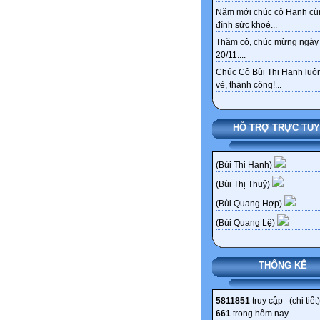
Năm mới chúc cô Hạnh cù
đình sức khoẻ...
Thăm cô, chúc mừng ngày
20/11....
Chúc Cô Bùi Thị Hạnh luôn
vẻ, thành công!...
HỖ TRỢ TRỰC TU
(Bùi Thị Hạnh)
(Bùi Thị Thuỷ)
(Bùi Quang Hợp)
(Bùi Quang Lệ)
THỐNG KÊ
5811851
truy cập (
chi tiết
)
661
trong hôm nay