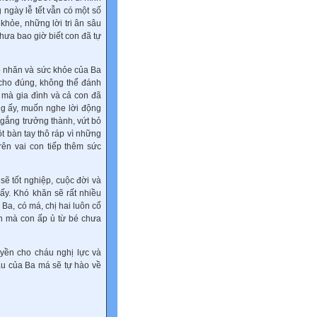
ngày lễ tết vẫn có một số
khỏe, những lời tri ân sâu
hưa bao giờ biết con đã tự
ếp nhăn và sức khỏe của Ba
 cho đúng, không thể đánh
 mà gia đình và cả con đã
ng ấy, muốn nghe lời động
 gắng trưởng thành, vứt bỏ
t bàn tay thô ráp vì những
rên vai con tiếp thêm sức
ẽ tốt nghiệp, cuộc đời và
ấy. Khó khăn sẽ rất nhiều
Ba, có má, chị hai luôn cổ
n mà con ấp ủ từ bé chưa
uyền cho cháu nghị lực và
áu của Ba má sẽ tự hào về