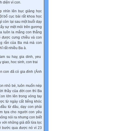
 diện vì con.
p nhìn lên bục giảng học
t bố cục bài rất khoa học
ì còn lại sau một buổi dạy
hấy sự mệt mỏi trên gương
 Ba luôn la mắng con thẳng
sẽ được cưng chiều và con
ng rắn của Ba má mà con
 rất nhiều Ba à.
n con đã có gia đình (Ảnh
on nhỏ bé, luôn muốn nép
i thầy của đời con thì Ba
Con lớn lên trong vòng tay
ợc từ ngày cất tiếng khóc
 đầu từ đâu, dạy con phải
ểm tựa cho người con
yêu
hông nói ra nhưng con biết
 với những giả dối lừa lọc
sẽ bước qua được nó vì 23