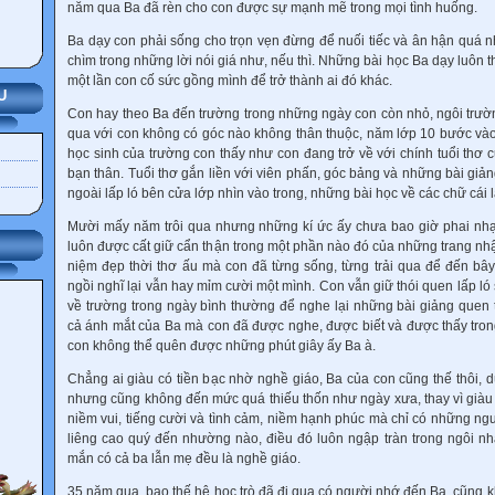
năm qua Ba đã rèn cho con được sự mạnh mẽ trong mọi tình huống.
Ba dạy con phải sống cho trọn vẹn đừng để nuối tiếc và ân hận quá n
chìm trong những lời nói giá như, nếu thì. Những bài học Ba dạy luôn 
một lần con cố sức gồng mình để trở thành ai đó khác.
U
Con hay theo Ba đến trường trong những ngày con còn nhỏ, ngôi tr
qua với con không có góc nào không thân thuộc, năm lớp 10 bước vào 
học sinh của trường con thấy như con đang trở về với chính tuổi thơ
bạn thân. Tuổi thơ gắn liền với viên phấn, góc bảng và những bài gi
ngoài lấp ló bên cửa lớp nhìn vào trong, những bài học về các chữ cái l
Mười mấy năm trôi qua nhưng những kí ức ấy chưa bao giờ phai nhạt 
luôn được cất giữ cẩn thận trong một phần nào đó của những trang nhật
niệm đẹp thời thơ ấu mà con đã từng sống, từng trải qua để đến bây
ngồi nghĩ lại vẫn hay mỉm cười một mình. Con vẫn giữ thói quen lấp ló 
về trường trong ngày bình thường để nghe lại những bài giảng quen 
cả ánh mắt của Ba mà con đã được nghe, được biết và được thấy tron
con không thể quên được những phút giây ấy Ba à.
Chẳng ai giàu có tiền bạc nhờ nghề giáo, Ba của con cũng thế thôi, 
nhưng cũng không đến mức quá thiếu thốn như ngày xưa, thay vì giàu 
niềm vui, tiếng cười và tình cảm, niềm hạnh phúc mà chỉ có những ngư
liêng cao quý đến nhường nào, điều đó luôn ngập tràn trong ngôi n
mắn có cả ba lẫn mẹ đều là nghề giáo.
35 năm qua, bao thế hệ học trò đã đi qua có người nhớ đến Ba, cũng k