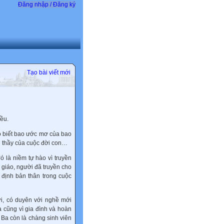
Đăng nhập / Đăng ký
Tạo bài viết mới
iều.
o biết bao ước mơ của bao
i thầy của cuộc đời con…
ó là niềm tự hào vì truyền
 giáo, người đã truyền cho
định bản thân trong cuộc
ời, có duyên với nghề mới
a cũng vì gia đình và hoàn
 Ba còn là chàng sinh viên