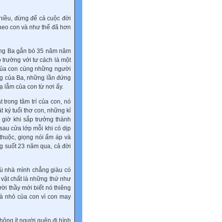
hiều, đừng để cả cuộc đời
theo con và như thế đã hơn
ường Ba gắn bó 35 năm năm
trường với tư cách là một
 của con cùng những người
ảng của Ba, những lần đứng
ạ lẫm của con từ nơi ấy.
trong tâm trí của con, nó
 ký tuổi thơ con, những kỉ
 giờ khi sắp trưởng thành
sau cửa lớp mỗi khi có dịp
thuộc, giọng nói ấm áp và
g suốt 23 năm qua, cả đời
dù nhà mình chẳng giàu có
vật chất là những thứ như
ời thầy mới biết nó thiêng
hà nhỏ của con vì con may
hông ít người quên đi hình