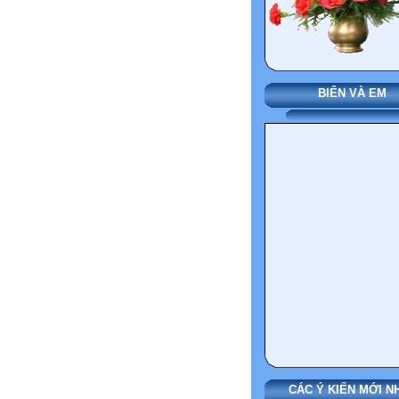
BIỂN VÀ EM
CÁC Ý KIẾN MỚI N