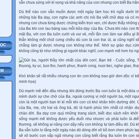
vẫn chưa xứng với kì vọng và khả năng của con nhưng con biết Ba hãnh
Dù thế nào con vẫn muốn được một ngày làm học trò ngồi dưới lớ
những bài Ba dạy, con nghe các anh chị nói Ba viết chữ đẹp và có mộ
nhưng con chưa từng được chứng kiến trọn vẹn, chỉ được thấy những g
của Ba khi con lau bảng sau mỗi bữa dạy của Ba. Chưa khi nào con t
mặt Ba, với con Ba luôn cười và vui vẻ, mỗi lần con làm sai điều gì
thắn không một chút cưng chiều dù con là con trai út, ai cũng nghĩ 
HỌC
chẳng làm gì được nhưng con không như thế. Nhờ sự giáo dục cứ
không công tử như những gì người khác nghĩ, con mạnh mẽ hơn họ nghĩ
IM
Khó khăn sẽ rất nhiều nhưng con tin con không bao giờ đơn độc vì bê
minh họa)
Dù mạnh mẽ đến đâu nhưng khi đứng trước Ba con luôn là một đứa c
mình dưới sự che chở của Ba, ngoài cương vị một người ba, một ngườ
còn là một người bạn tri kỉ mỗi khi con có khó khăn trên đường đời. 
của Ba, mẹ, chị hai và ông bà, đó là hạnh phúc lớn nhất có nhận đư
chào đời. Ba dạy con quý những trang sách, biết đọc sách nên khởi
sống mạnh mẽ không được yếu đuối nhu nhược và phải luôn là đi
thương
, sẽ không ai nâng con dậy nếu con không tự làm điều đó. Dù k
Ba vẫn luôn lo lắng một ngày nào đó dòng đời xô bồ bon chen phức tạp
sẽ xô bước con vấp ngã nhưng con cũng biết rằng Ba luôn tin con 