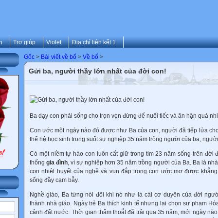
n
Trợ giúp
Violet
Địa chỉ liên kết 1
Gốc
>
Bài viết về bố
>
Về bố
>
Gửi ba, người thầy lớn nhất của đời con!
Ba dạy con phải sống cho trọn vẹn đừng để nuối tiếc và ân hận quá nh
Con ước một ngày nào đó được như Ba của con, người đã tiếp lửa ch
thế hệ học sinh trong suốt sự nghiệp 35 năm trồng người của ba, ngườ
Có một niềm tự hào con luôn cất giữ trong tim 23 năm sống trên đời đ
thống
gia đình
, vì sự nghiệp hơn 35 năm trồng người của Ba. Ba là nhà
con nhiệt huyết của nghề và vun đắp trong con ước mơ được khẳng 
sống đầy cạm bẫy.
Nghề giáo, Ba từng nói đôi khi nó như là cái cơ duyên của đời ngư
thành nhà giáo. Ngày trẻ Ba thích kinh tế nhưng lại chọn sư phạm Hó
cảnh đất nước. Thời gian thấm thoắt đã trải qua 35 năm, mới ngày nào