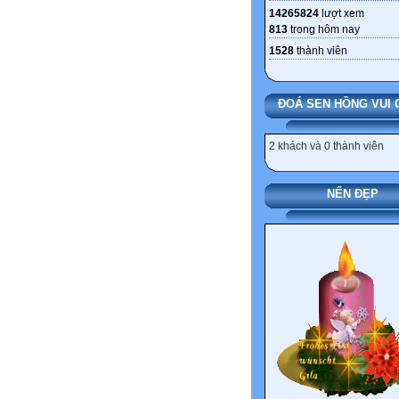
14265824
lượt xem
813
trong hôm nay
1528
thành viên
ĐOÁ SEN HỒNG VUI 
2 khách và 0 thành viên
NẾN ĐẸP