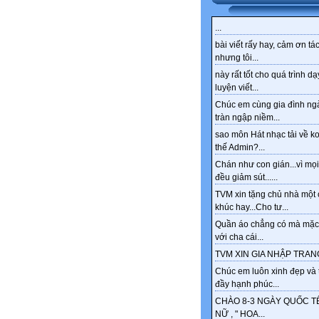
...
bài viết rấy hay, cảm ơn tác
nhưng tôi...
này rất tốt cho quá trình dạ
luyện viết...
Chúc em cùng gia đình ng
tràn ngập niềm...
sao môn Hát nhạc tải về k
thế Admin?...
Chán như con gián...vì mọi
đều giảm sút......
TVM xin tặng chủ nhà một 
khúc hay...Cho tư...
Quần áo chẳng có mà mặc
với cha cái...
TVM XIN GIA NHẬP TRANG
Chúc em luôn xinh đẹp và 
đầy hạnh phúc...
CHÀO 8-3 NGÀY QUỐC T
NỮ , " HOA...