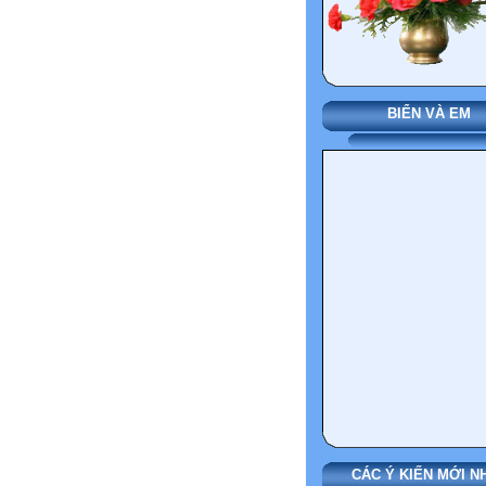
BIỂN VÀ EM
CÁC Ý KIẾN MỚI N