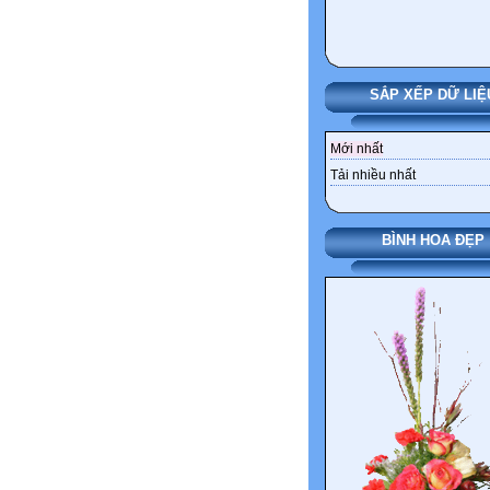
SẮP XẾP DỮ LIỆ
Mới nhất
Tải nhiều nhất
BÌNH HOA ĐẸP