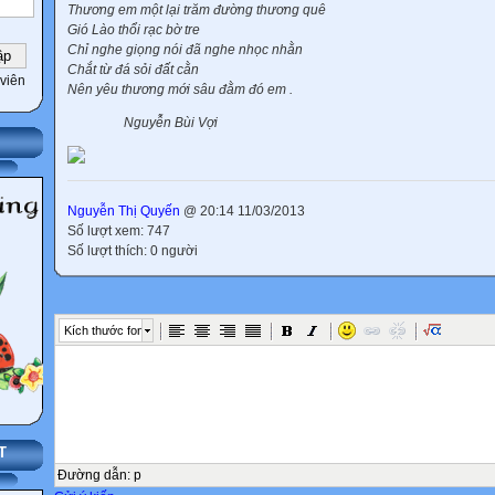
Thương em một lại trăm đường thương quê
Gió Lào thổi rạc bờ tre
Chỉ nghe giọng nói đã nghe nhọc nhằn
Chắt từ đá sỏi đất cằn
viên
Nên yêu thương mới sâu đằm đó em .
Nguyễn Bùi Vợi
Nguyễn Thị Quyến
@ 20:14 11/03/2013
Số lượt xem: 747
Số lượt thích: 0 người
Kích thước font
T
Đường dẫn
:
p