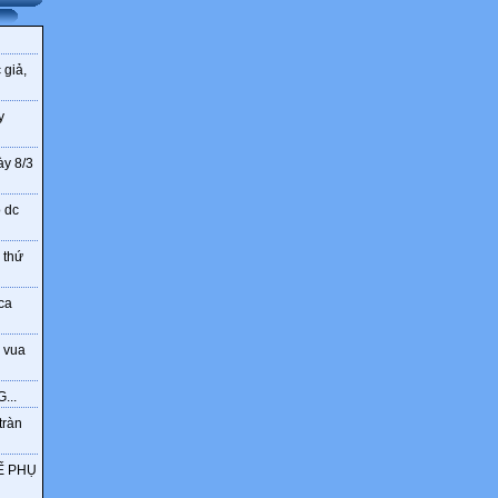
 giả,
y
ày 8/3
o dc
 thứ
ca
 vua
...
tràn
Ế PHỤ