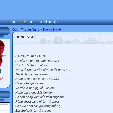
n
Trợ giúp
Violet
Địa chỉ liên kết 1
Gốc
>
Thơ xứ Nghệ
>
Thơ xứ Nghệ
>
TIẾNG NGHỆ
Cái gầu thì bảo cái đài
Ra sân thì bảo ra ngoài cái cươi
Chộ tức là thấy mình ơi
Trụng là nhúng đấy, đừng cười nghe em
Thích chi thì bảo là sèm
Nghe ai bảo đọi thì đem bát vào
Cá quả lại gọi cá tràu
Vo trốc là bảo gội đầu đó em
Nghe em giọng Bắc êm êm
Bà con hàng xóm đến xem chật nhà
Răng chưa sang nhởi nhà choa
Bà o đã nhốt con ga trong truồng
Em cười bối rối mà thương