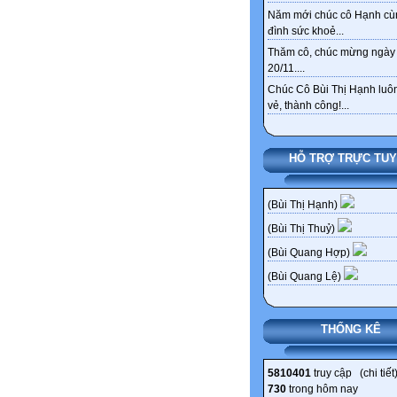
Năm mới chúc cô Hạnh cù
đình sức khoẻ...
Thăm cô, chúc mừng ngày
20/11....
Chúc Cô Bùi Thị Hạnh luôn
vẻ, thành công!...
HỖ TRỢ TRỰC TU
(Bùi Thị Hạnh)
(Bùi Thị Thuỷ)
(Bùi Quang Hợp)
(Bùi Quang Lệ)
THỐNG KÊ
5810401
truy cập (
chi tiết
730
trong hôm nay