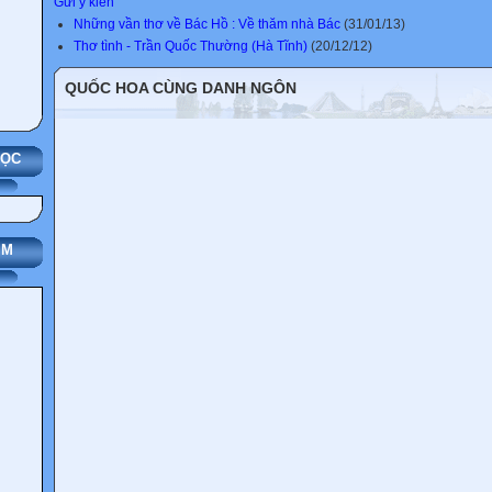
Gửi ý kiến
Những vần thơ về Bác Hồ : Về thăm nhà Bác
(31/01/13)
Thơ tình - Trần Quốc Thường (Hà Tĩnh)
(20/12/12)
QUỐC HOA CÙNG DANH NGÔN
HỌC
IM