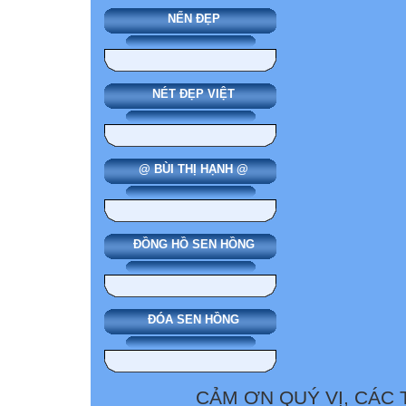
NẾN ĐẸP
NÉT ĐẸP VIỆT
@ BÙI THỊ HẠNH @
ĐỒNG HỒ SEN HỒNG
ĐÓA SEN HỒNG
CẢM ƠN QUÝ VỊ, CÁC 