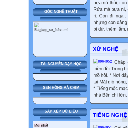
bựa nớ thôi, con
Rứa mà bựa ni, 
GÓC NGHỆ THUẬT
ri. Con đi ngái
nhựng con đàng
bi dừ, thèm lắm,
XỨ NGHỆ
Chập 
TÀI NGUYÊN DẠY HỌC
triền đồi Trong 
mồ hôi. * Nơi đâ
tai Mặt gió nóng
SEN HỒNG VÀ CHIM
* Tiếng mộc mạc
nhà Bền chí lớn, 
SẮP XẾP DỮ LIỆU
TIẾNG NGHỆ
Mới nhất