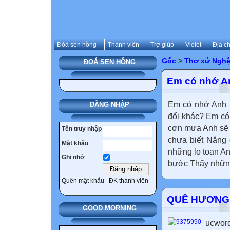
Đóa sen hồng
Thành viên
Trợ giúp
Violet
Địa ch
Gốc
>
Thơ xứ Ngh
ĐOÁ SEN HỒNG
Em có nhớ A
Em có nhớ Anh 
ĐĂNG NHẬP
đổi khác? Em có 
cơn mưa Anh sẽ 
Tên truy nhập
chưa biết Nắng 
Mật khẩu
những lo toan A
Ghi nhớ
bước Thấy những
Quên mật khẩu
ĐK thành viên
QUÊ HƯƠNG Ơ
GOOD MORNING
ucwor