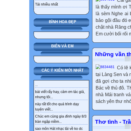
Cái gầ
Tải nhiều nhất
là thấy mình ơi 
là sèm Nghe ai b
bảo gội đầu đó
BÌNH HOA ĐẸP
chật nhà Răng c
Em cười bối rối m
BIỂN VÀ EM
Những vần th
Có lẽ 
CÁC Ý KIẾN MỚI NHẤT
tại Làng Sen và n
đã gợi cho ta nh
...
Bác về thủ đô.
bài viết rấy hay, cảm ơn tác giả,
nhà Mái tranh v
nhưng tôi...
sách yên thư nhớ
này rất tốt cho quá trình dạy
luyện viết...
Chúc em cùng gia đình ngày 8/3
Thơ tình - T
tràn ngập niềm...
sao môn Hát nhạc tải về ko dc