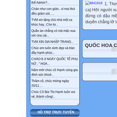
thế Admin?...
1. Thơ
Chán như con gián...vì mọi thứ
ca) Hỡi người x
đều giảm sút......
đừng có dậu mồn
TVM xin tặng chủ nhà một ca
duyên chẳng lỡ l
khúc hay...Cho tư...
Quần áo chẳng có mà mặc vua
với cha cái...
TVM XIN GIA NHẬP TRANG...
QUỐC HOA 
Chúc em luôn xinh đẹp và tràn
đầy hạnh phúc...
CHÀO 8-3 NGÀY QUỐC TẾ PHỤ
NỮ , " HOA...
Năm mới chúc cô Hạnh cùng gia
đình sức khoẻ...
Thăm cô, chúc mừng ngày
20/11....
Chúc Cô Bùi Thị Hạnh luôn vui
vẻ, thành công!...
HỖ TRỢ TRỰC TUYẾN