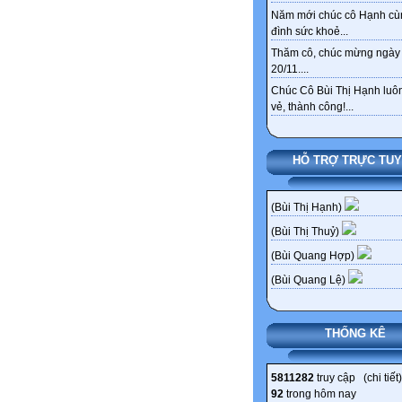
Năm mới chúc cô Hạnh cù
đình sức khoẻ...
Thăm cô, chúc mừng ngày
20/11....
Chúc Cô Bùi Thị Hạnh luôn
vẻ, thành công!...
HỖ TRỢ TRỰC TU
(Bùi Thị Hạnh)
(Bùi Thị Thuỷ)
(Bùi Quang Hợp)
(Bùi Quang Lệ)
THỐNG KÊ
5811282
truy cập (
chi tiết
)
92
trong hôm nay