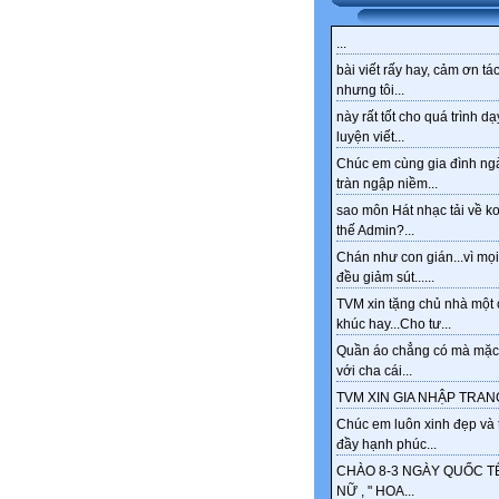
...
bài viết rấy hay, cảm ơn tác
nhưng tôi...
này rất tốt cho quá trình dạ
luyện viết...
Chúc em cùng gia đình ng
tràn ngập niềm...
sao môn Hát nhạc tải về k
thế Admin?...
Chán như con gián...vì mọi
đều giảm sút......
TVM xin tặng chủ nhà một 
khúc hay...Cho tư...
Quần áo chẳng có mà mặc
với cha cái...
TVM XIN GIA NHẬP TRANG
Chúc em luôn xinh đẹp và 
đầy hạnh phúc...
CHÀO 8-3 NGÀY QUỐC T
NỮ , " HOA...