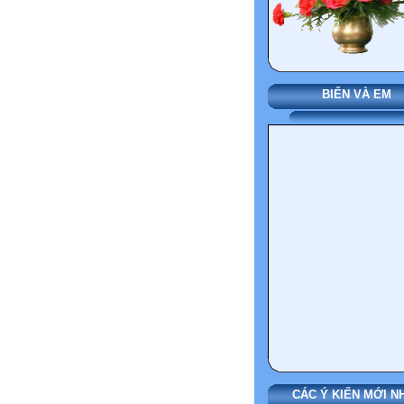
BIỂN VÀ EM
CÁC Ý KIẾN MỚI N