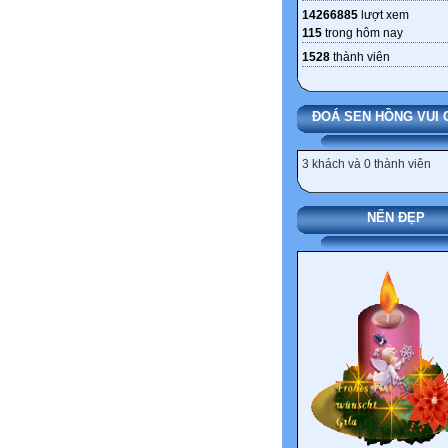
14266885
lượt xem
115
trong hôm nay
1528
thành viên
ĐOÁ SEN HỒNG VUI 
3 khách và 0 thành viên
NẾN ĐẸP