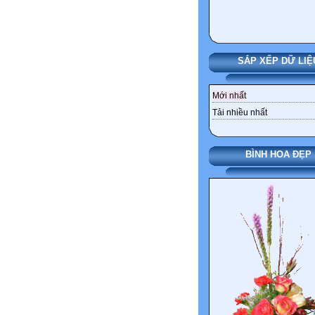
SẮP XẾP DỮ LIỆ
Mới nhất
Tải nhiều nhất
BÌNH HOA ĐẸP