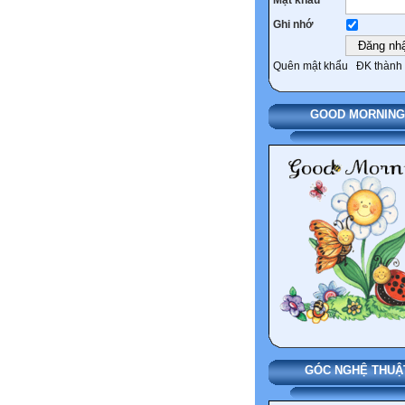
Ghi nhớ
Quên mật khẩu
ĐK thành 
GOOD MORNING
GÓC NGHỆ THUẬ