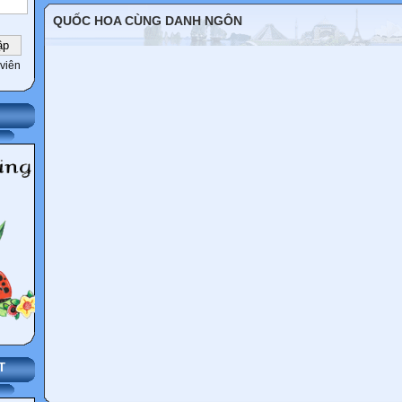
QUỐC HOA CÙNG DANH NGÔN
viên
T