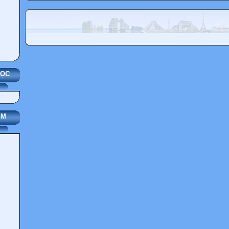
HỌC
IM