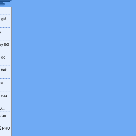
 giả,
y
ày 8/3
o dc
 thứ
ca
 vua
...
tràn
Ế PHỤ