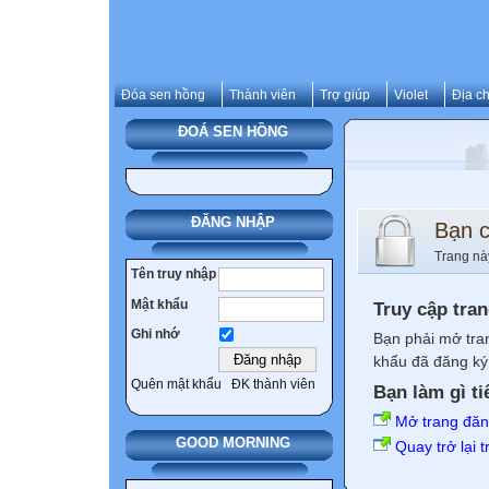
Đóa sen hồng
Thành viên
Trợ giúp
Violet
Địa ch
ĐOÁ SEN HỒNG
ĐĂNG NHẬP
Bạn 
Trang nà
Tên truy nhập
Mật khẩu
Truy cập tra
Ghi nhớ
Bạn phải mở tra
khẩu đã đăng ký 
Quên mật khẩu
ĐK thành viên
Bạn làm gì ti
Mở trang đă
GOOD MORNING
Quay trở lại 