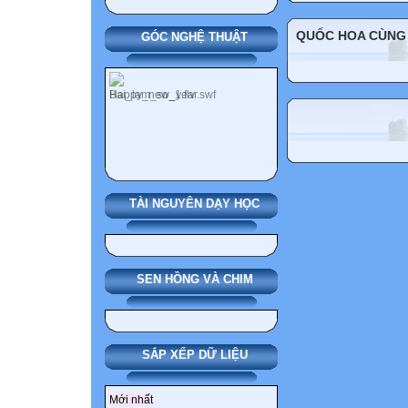
QUỐC HOA CÙNG
GÓC NGHỆ THUẬT
TÀI NGUYÊN DẠY HỌC
SEN HỒNG VÀ CHIM
SẮP XẾP DỮ LIỆU
Mới nhất