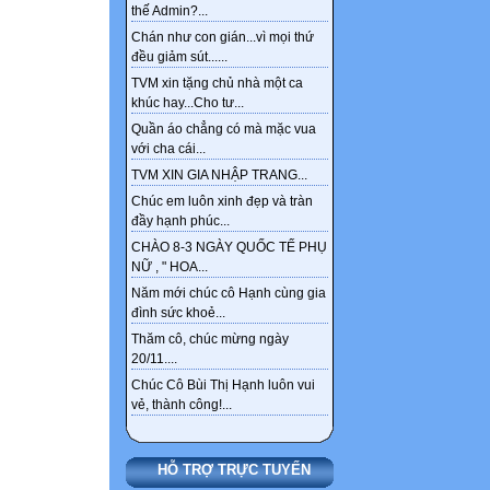
thế Admin?...
Chán như con gián...vì mọi thứ
đều giảm sút......
TVM xin tặng chủ nhà một ca
khúc hay...Cho tư...
Quần áo chẳng có mà mặc vua
với cha cái...
TVM XIN GIA NHẬP TRANG...
Chúc em luôn xinh đẹp và tràn
đầy hạnh phúc...
CHÀO 8-3 NGÀY QUỐC TẾ PHỤ
NỮ , " HOA...
Năm mới chúc cô Hạnh cùng gia
đình sức khoẻ...
Thăm cô, chúc mừng ngày
20/11....
Chúc Cô Bùi Thị Hạnh luôn vui
vẻ, thành công!...
HỖ TRỢ TRỰC TUYẾN