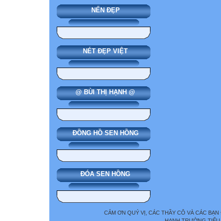
NẾN ĐẸP
NÉT ĐẸP VIỆT
@ BÙI THỊ HẠNH @
ĐỒNG HỒ SEN HỒNG
ĐÓA SEN HỒNG
CẢM ƠN QUÝ VỊ, CÁC THẦY CÔ VÀ CÁC BẠN
HẠNH TRƯỜNG TIỂU 