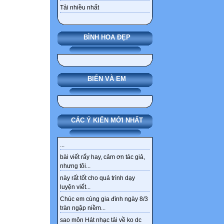
Tải nhiều nhất
BÌNH HOA ĐẸP
BIỂN VÀ EM
CÁC Ý KIẾN MỚI NHẤT
...
bài viết rấy hay, cảm ơn tác giả,
nhưng tôi...
này rất tốt cho quá trình dạy
luyện viết...
Chúc em cùng gia đình ngày 8/3
tràn ngập niềm...
sao môn Hát nhạc tải về ko dc