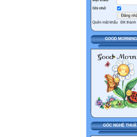
Ghi nhớ
Quên mật khẩu
ĐK thành 
GOOD MORNING
GÓC NGHỆ THUẬ