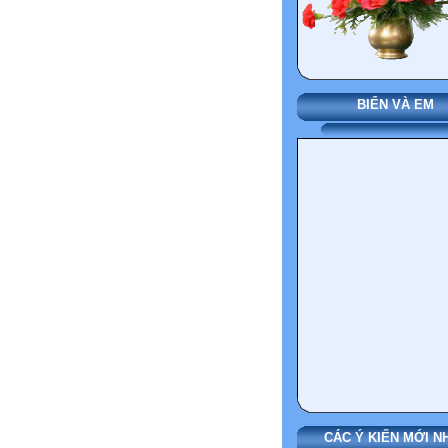
BIỂN VÀ EM
CÁC Ý KIẾN MỚI N