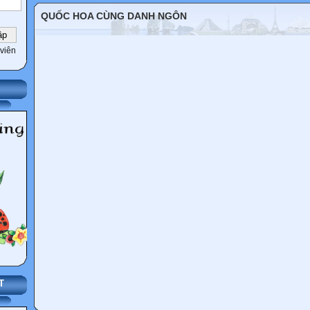
QUỐC HOA CÙNG DANH NGÔN
viên
T