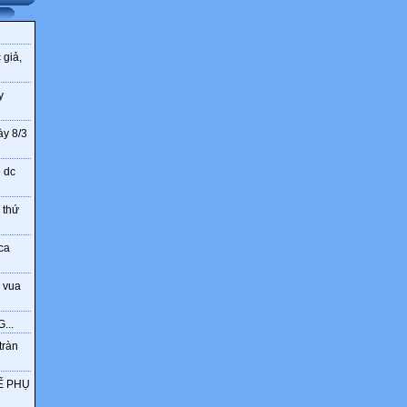
 giả,
y
ày 8/3
o dc
 thứ
ca
 vua
...
tràn
Ế PHỤ