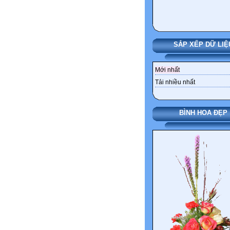
SẮP XẾP DỮ LIỆ
Mới nhất
Tải nhiều nhất
BÌNH HOA ĐẸP