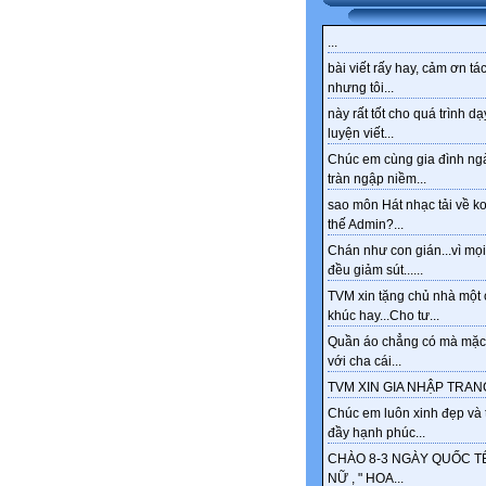
...
bài viết rấy hay, cảm ơn tác
nhưng tôi...
này rất tốt cho quá trình dạ
luyện viết...
Chúc em cùng gia đình ng
tràn ngập niềm...
sao môn Hát nhạc tải về k
thế Admin?...
Chán như con gián...vì mọi
đều giảm sút......
TVM xin tặng chủ nhà một 
khúc hay...Cho tư...
Quần áo chẳng có mà mặc
với cha cái...
TVM XIN GIA NHẬP TRANG
Chúc em luôn xinh đẹp và 
đầy hạnh phúc...
CHÀO 8-3 NGÀY QUỐC T
NỮ , " HOA...