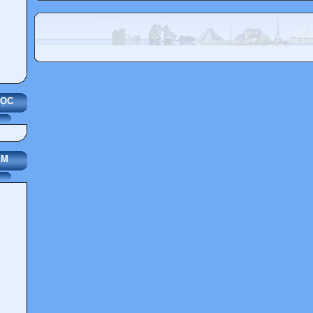
HỌC
IM