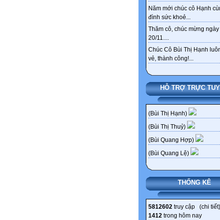
Năm mới chúc cô Hạnh cù
đình sức khoẻ...
Thăm cô, chúc mừng ngày
20/11....
Chúc Cô Bùi Thị Hạnh luôn
vẻ, thành công!...
HỖ TRỢ TRỰC TU
(Bùi Thị Hạnh)
(Bùi Thị Thuỷ)
(Bùi Quang Hợp)
(Bùi Quang Lệ)
THỐNG KÊ
5812602
truy cập (
chi tiết
1412
trong hôm nay