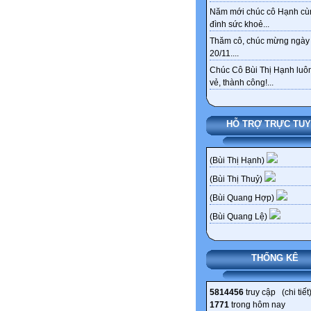
Năm mới chúc cô Hạnh cù
đình sức khoẻ...
Thăm cô, chúc mừng ngày
20/11....
Chúc Cô Bùi Thị Hạnh luôn
vẻ, thành công!...
HỖ TRỢ TRỰC TU
(Bùi Thị Hạnh)
(Bùi Thị Thuỷ)
(Bùi Quang Hợp)
(Bùi Quang Lệ)
THỐNG KÊ
5814456
truy cập (
chi tiết
1771
trong hôm nay