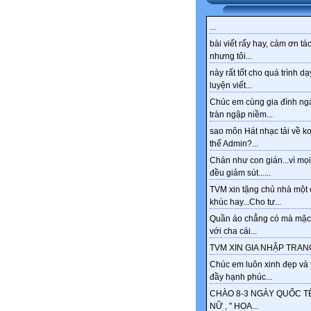
...
bài viết rấy hay, cảm ơn tác
nhưng tôi...
này rất tốt cho quá trình dạ
luyện viết...
Chúc em cùng gia đình ng
tràn ngập niềm...
sao môn Hát nhạc tải về k
thế Admin?...
Chán như con gián...vì mọi
đều giảm sút......
TVM xin tặng chủ nhà một 
khúc hay...Cho tư...
Quần áo chẳng có mà mặc
với cha cái...
TVM XIN GIA NHẬP TRANG
Chúc em luôn xinh đẹp và 
đầy hạnh phúc...
CHÀO 8-3 NGÀY QUỐC T
NỮ , " HOA...