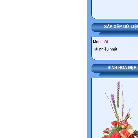
SẮP XẾP DỮ LIỆ
Mới nhất
Tải nhiều nhất
BÌNH HOA ĐẸP