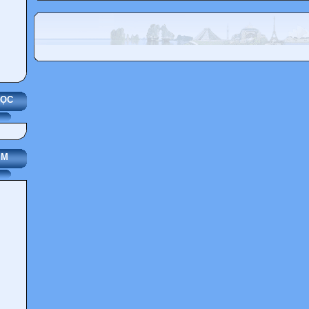
HỌC
IM