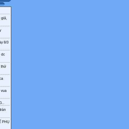
 giả,
y
ày 8/3
o dc
 thứ
ca
 vua
...
tràn
Ế PHỤ