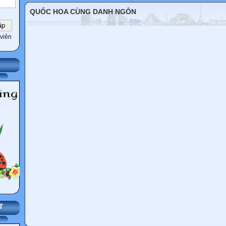
QUỐC HOA CÙNG DANH NGÔN
viên
T