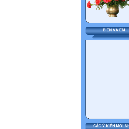
BIỂN VÀ EM
CÁC Ý KIẾN MỚI N