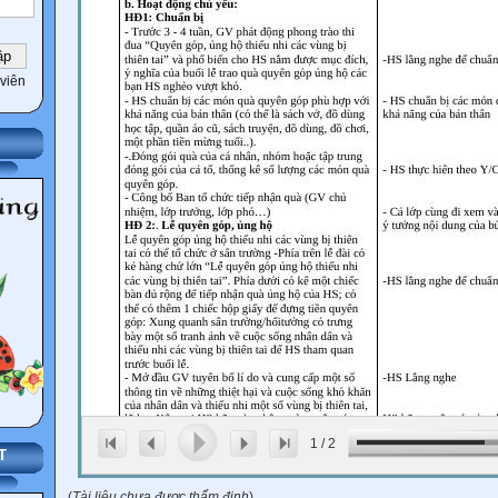
viên
1
/
2
T
(
Tài liệu chưa được thẩm định
)