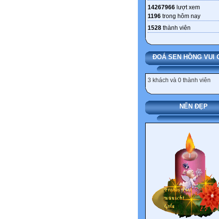
14267966
lượt xem
1196
trong hôm nay
1528
thành viên
ĐOÁ SEN HỒNG VUI 
3 khách và 0 thành viên
NẾN ĐẸP