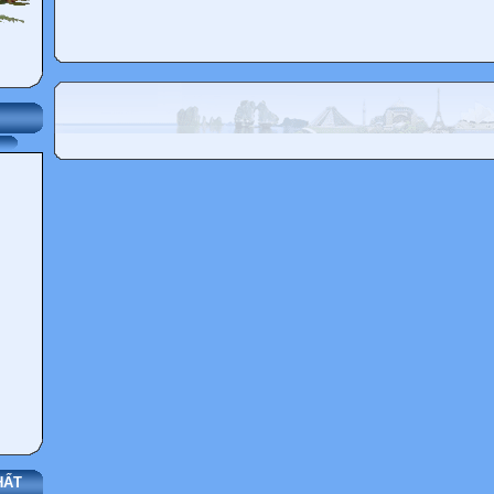
- Tuyên bố kết thúc buổi lễ.
HĐ 3:. Đánh giá nhận xét –dặn dò VN
Hoạt động học
-HS lắng nghe
-HS lắng nghe để chuẩn bị
- HS chuẩn bị các món quà quyên góp phù hợp với khả năng của bản 
- HS thực hiên theo Y/C của GV
- Cả lớp cùng đi xem và lắng nghe tác giả trình bày ý tưởng nội dung c
HẤT