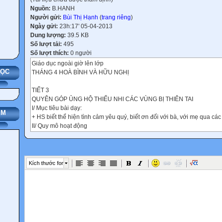
Nguồn:
B.HANH
Người gửi:
Bùi Thị Hạnh
(
trang riêng
)
Ngày gửi:
23h:17' 05-04-2013
Dung lượng:
39.5 KB
Số lượt tải:
495
Số lượt thích:
0 người
Giáo dục ngoài giờ lên lớp
HỌC
THÁNG 4 HOÀ BÌNH VÀ HỮU NGHỊ
TIẾT 3
QUYÊN GÓP ỦNG HỘ THIẾU NHI CÁC VÙNG BỊ THIÊN TAI
I/ Mục tiêu bài dạy:
IM
+ HS biết thể hiện tình cảm yêu quý, biết ơn đối với bà, với mẹ qua cá
II/ Quy mô hoạt động
+ Có thể tổ chức theo quy mô lớp.
III/.Tài liệu và phương tiện
- Tranh ảnh, thông tin về những thiệt hại và cuộc sống khó khăn của n
số vùng bị thiên tai lũ lụt.
Kích thước font
- Những đồ dùng, sách vở, đồ chơi, quần áo cũ…của HS trong buổi lễ 
III/Các hoạt động dạy học :
Hoạt động dạy
Ổn định tổ chức:
2. Bài mới:
a. Giới thiệu bài: