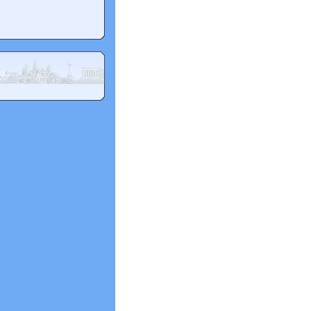
thân
ủa bức tranh.