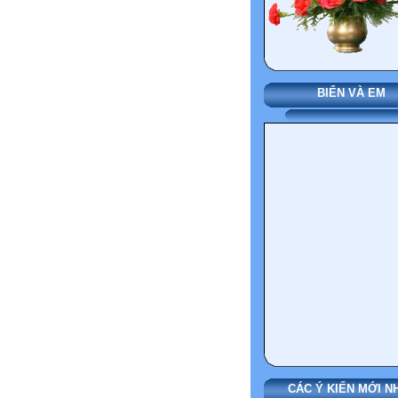
BIỂN VÀ EM
CÁC Ý KIẾN MỚI N