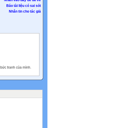
Nhấn vào đây để tải về
Báo tài liệu có sai sót
Nhắn tin cho tác giả
c bức tranh của mình.
hân dân và thiếu nhi một
trao quà quyên góp.