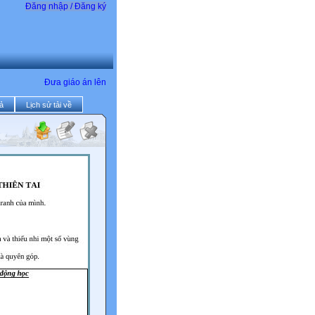
Đăng nhập / Đăng ký
Đưa giáo án lên
ả
Lịch sử tải về