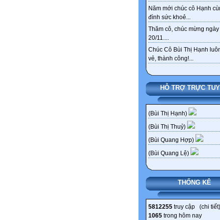
Năm mới chúc cô Hạnh cù
đình sức khoẻ...
Thăm cô, chúc mừng ngày
20/11....
Chúc Cô Bùi Thị Hạnh luôn
vẻ, thành công!...
HỖ TRỢ TRỰC TU
(Bùi Thị Hạnh)
(Bùi Thị Thuỷ)
(Bùi Quang Hợp)
(Bùi Quang Lệ)
THỐNG KÊ
5812255
truy cập (
chi tiết
1065
trong hôm nay