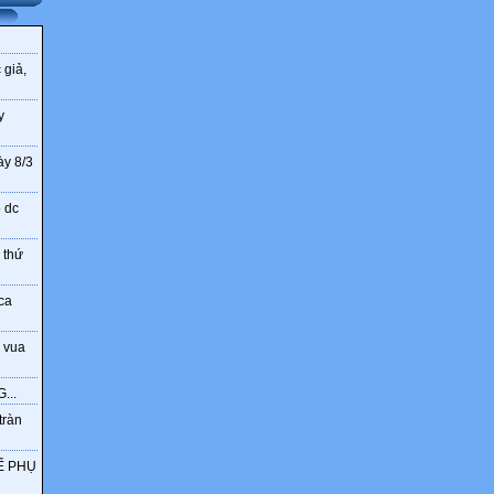
-HS lắng nghe để chuẩn bị
 giả,
y
-HS Lắng nghe
ày 8/3
HS hãy quyên góp ủng hộ các bạn thiếu nhi các vùng đó theo lời kêu g
o dc
- Lần lượt từng cá nhân, hoặc đại diện từng tổ, từng nhóm HS lên trao
hộ cho Ban tổ chức.
 thứ
- Đại diện các nhóm phát biểu ý kiến
ca
 vua
-HS Lắng nghe

...

tràn
Ế PHỤ