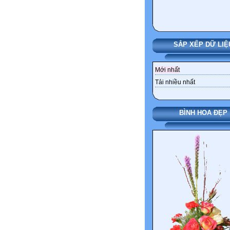
SẮP XẾP DỮ LIỆ
Mới nhất
Tải nhiều nhất
BÌNH HOA ĐẸP