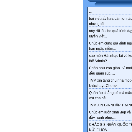
...
bài viết rấy hay, cảm ơn tác
nhưng tôi...
này rất tốt cho quá trình dạ
luyện viết...
Chúc em cùng gia đình ng
tràn ngập niềm...
sao môn Hát nhạc tải về k
thế Admin?...
Chán như con gián...vì mọi
đều giảm sút......
TVM xin tặng chủ nhà một 
khúc hay...Cho tư...
Quần áo chẳng có mà mặc
với cha cái...
TVM XIN GIA NHẬP TRANG
Chúc em luôn xinh đẹp và 
đầy hạnh phúc...
CHÀO 8-3 NGÀY QUỐC T
NỮ , " HOA...