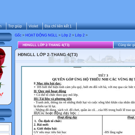
n
Trợ giúp
Violet
Địa chỉ liên kết 1
Gốc
>
HOẠT ĐỘNG NGLL
>
Lớp 2
>
Lớp 2
>
HĐNGLL LỚP 2-THANG 4(T3)
Cùng tác gi
HĐNGLL LỚP 2-THANG 4(T3)