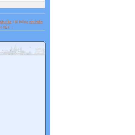
ều file
. Hệ thống
chỉ hiển
ẬN XÉT ↓