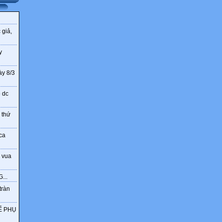
 giả,
y
ày 8/3
o dc
 thứ
ca
 vua
...
tràn
Ế PHỤ