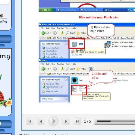
viên
1
/
5
T