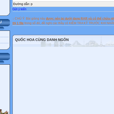
Đường dẫn
:
p

Gửi ý kiến


↓ CHÚ Ý: Bài giảng này
được nén lại dưới dạng RAR và có thể chứa nhi
U
thị 1 file
trong số đó, đề nghị các thầy cô KIỂM TRA KỸ TRƯỚC KHI NH
ĐÃ CRACK XONG - MỞ PM RA SỪ DỤNG
QUỐC HOA CÙNG DANH NGÔN