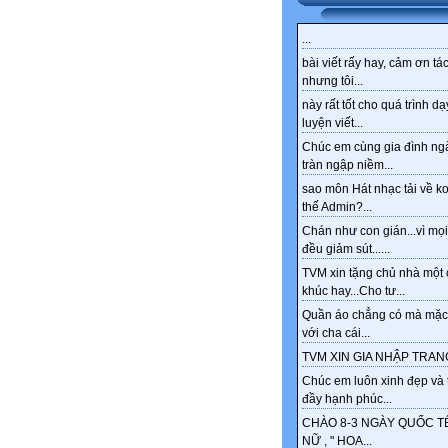
...
bài viết rấy hay, cảm ơn tác
nhưng tôi...
này rất tốt cho quá trình dạ
luyện viết...
Chúc em cùng gia đình ng
tràn ngập niềm...
sao môn Hát nhạc tải về k
thế Admin?...
Chán như con gián...vì mọi
đều giảm sút......
TVM xin tặng chủ nhà một 
khúc hay...Cho tư...
Quần áo chẳng có mà mặc
với cha cái...
TVM XIN GIA NHẬP TRANG
Chúc em luôn xinh đẹp và 
đầy hạnh phúc...
CHÀO 8-3 NGÀY QUỐC T
NỮ , " HOA...