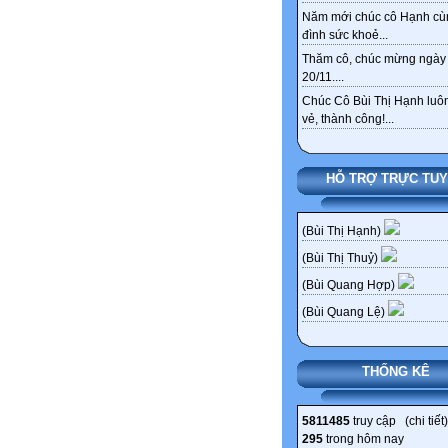
Năm mới chúc cô Hạnh cù
đình sức khoẻ...
Thăm cô, chúc mừng ngày
20/11....
Chúc Cô Bùi Thị Hạnh luôn
vẻ, thành công!...
HỖ TRỢ TRỰC TU
(Bùi Thị Hạnh)
(Bùi Thị Thuỷ)
(Bùi Quang Hợp)
(Bùi Quang Lệ)
THỐNG KÊ
5811485
truy cập (
chi tiết
)
295
trong hôm nay