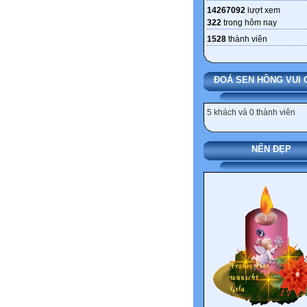
14267092
lượt xem
322
trong hôm nay
1528
thành viên
ĐOÁ SEN HỒNG VUI 
5 khách và 0 thành viên
NẾN ĐẸP