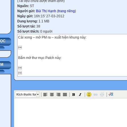
(
Tài liệu chưa được thẩm định
)
Nguồn:
ST
Người gửi:
Bùi Thị Hạnh
(
trang riêng
)
Ngày gửi:
16h:15' 27-03-2012
Dung lượng:
1.1 MB
Số lượt tải:
38
Số lượt thích:
0 người
Cài xong – mở PM ra – xuất hiện khung này:
HỌC

Bấm mở thư mục Patch này:
IM




Kích thước font


