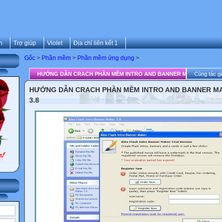
n
Trợ giúp
Violet
Địa chỉ liên kết 1
Gốc
>
Phần mềm
>
Phần mềm ứng dụng
>
HƯỚNG DẪN CRACH PHẦN MỀM INTRO AND BANNER MAKER 3.8
Cùng tác gi
HƯỚNG DẪN CRACH PHẦN MỀM INTRO AND BANNER M
3.8