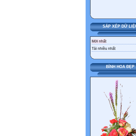
SẮP XẾP DỮ LIỆ
Mới nhất
Tải nhiều nhất
BÌNH HOA ĐẸP