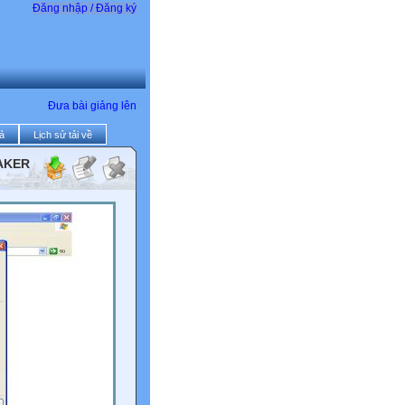
Đăng nhập / Đăng ký
Đưa bài giảng lên
ả
Lịch sử tải về
AKER