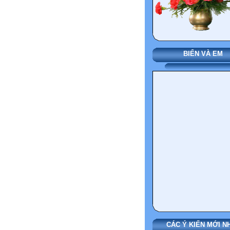
BIỂN VÀ EM
CÁC Ý KIẾN MỚI N