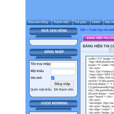
Đóa sen hồng
Thành viên
Trợ giúp
Violet
Địa ch
Gốc
>
Code hay cho web
ĐOÁ SEN HỒNG
BẢNG HIỆN THỊ CODE
BẢNG HIỆN THỊ CO
ĐĂNG NHẬP
Tên truy nhập
Mật khẩu
Ghi nhớ
Quên mật khẩu
ĐK thành viên
GOOD MORNING