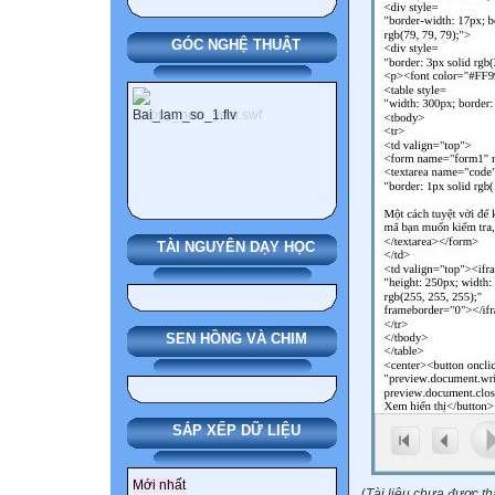
GÓC NGHỆ THUẬT
TÀI NGUYÊN DẠY HỌC
SEN HỒNG VÀ CHIM
SẮP XẾP DỮ LIỆU
Mới nhất
(
Tài liệu chưa được t