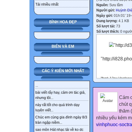
Tải nhiều nhất
Nguồn:
Sưu tầm
Người gửi:
Huỳnh Đi
Ngày gửi:
01h:01' 19
Dung lượng:
4.1 KB
BÌNH HOA ĐẸP
Số lượt tải:
73
Số lượt thích:
0 ngườ
"http://
BIỂN VÀ EM
"http://i828.p
CÁC Ý KIẾN MỚI NHẤT
"font: 12px Verdan
...
onclick="if (this.
bài viết rấy hay, cảm ơn tác giả,
Cám ơ
[1].getElementsByTag
nhưng tôi...
this.parentNode.p
chút 
này rất tốt cho quá trình dạy
[0].style.display = 
luyện viết...
thăm 
this.parentNode.p
nhiều yếu kém mo
Chúc em cùng gia đình ngày 8/3
[0].style.display =
tràn ngập niềm...
type="button">
vinhphuoc-soctra
sao môn Hát nhạc tải về ko dc