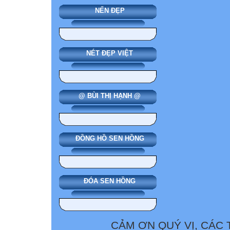
NẾN ĐẸP
NÉT ĐẸP VIỆT
@ BÙI THỊ HẠNH @
ĐỒNG HỒ SEN HỒNG
ĐÓA SEN HỒNG
CẢM ƠN QUÝ VỊ, CÁC 