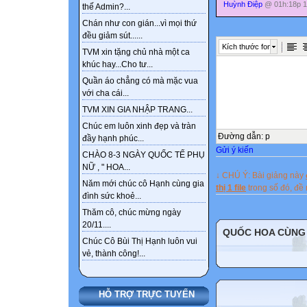
Huỳnh Điệp
@ 01h:18p 1
thế Admin?...
"min-height: 20
Chán như con gián...vì mọi thứ
padding: 1px; b
đều giảm sút......
Kích thước font
TVM xin tặng chủ nhà một ca
khúc hay...Cho tư...
Quần áo chẳng có mà mặc vua
với cha cái...
TVM XIN GIA NHẬP TRANG...
Chúc em luôn xinh đẹp và tràn
Đường dẫn
:
p
đầy hạnh phúc...
Gửi ý kiến
CHÀO 8-3 NGÀY QUỐC TẾ PHỤ
NỮ , " HOA...
↓ CHÚ Ý: Bài giảng này
Năm mới chúc cô Hạnh cùng gia
thị 1 file
trong số đó, đ
đình sức khoẻ...
Thăm cô, chúc mừng ngày
20/11....
QUỐC HOA CÙNG
Chúc Cô Bùi Thị Hạnh luôn vui
vẻ, thành công!...
HỖ TRỢ TRỰC TUYẾN