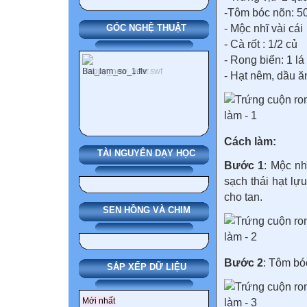
-Tôm bóc nõn: 5
- Mộc nhĩ vài cái
GÓC NGHỆ THUẬT
- Cà rốt : 1/2 củ
- Rong biển: 1 lá
- Hạt nêm, dầu ă
Cách làm:
TÀI NGUYÊN DẠY HỌC
Bước 1
: Mộc nh
sạch thái hạt lự
cho tan.
SEN HỒNG VÀ CHIM
Bước 2
: Tôm bó
SẮP XẾP DỮ LIỆU
Mới nhất