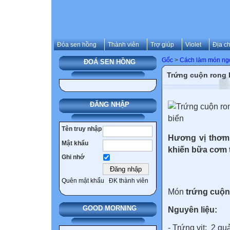
Đóa sen hồng
Thành viên
Trợ giúp
Violet
Địa ch
Gốc
>
Cách làm món ng
ĐOÁ SEN HỒNG
Trứng cuộn rong 
ĐĂNG NHẬP
Tên truy nhập
Hương vị thơm
Mật khẩu
khiến bữa cơm 
Ghi nhớ
Quên mật khẩu
ĐK thành viên
Món
trứng cuộn 
GOOD MORNING
Nguyên liệu:
- Trứng vịt: 2 qu