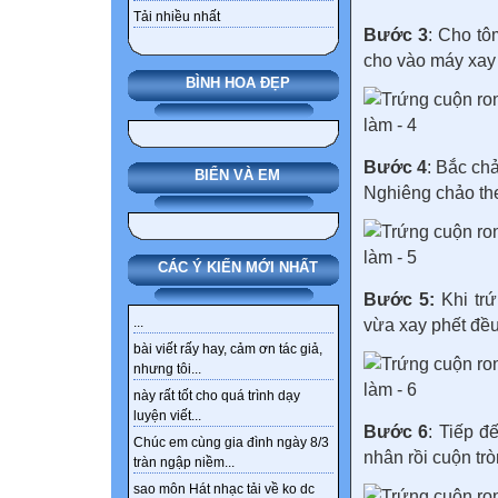
Tải nhiều nhất
Bước 3
: Cho tô
cho vào máy xay
BÌNH HOA ĐẸP
Bước 4
: Bắc chả
BIỂN VÀ EM
Nghiêng chảo th
CÁC Ý KIẾN MỚI NHẤT
Bước 5:
Khi tr
...
vừa xay phết đều
bài viết rấy hay, cảm ơn tác giả,
nhưng tôi...
này rất tốt cho quá trình dạy
luyện viết...
Bước 6
: Tiếp đ
Chúc em cùng gia đình ngày 8/3
nhân rồi cuộn tròn
tràn ngập niềm...
sao môn Hát nhạc tải về ko dc