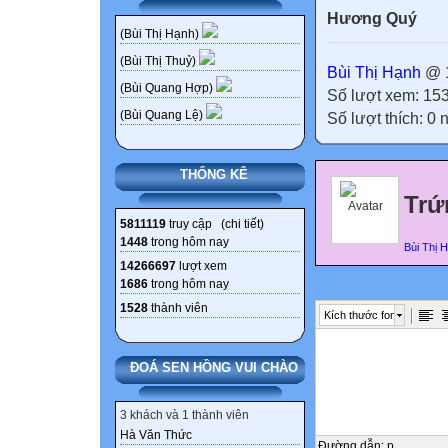
Hương Quý
(Bùi Thị Hạnh)
(Bùi Thị Thuỷ)
Bùi Thị Hạnh
@ 1
(Bùi Quang Hợp)
Số lượt xem: 15
(Bùi Quang Lệ)
Số lượt thích: 0
THỐNG KÊ
Trứ
5811119
truy cập (
chi tiết
)
1448
trong hôm nay
Bùi Thị 
14266697
lượt xem
1686
trong hôm nay
1528
thành viên
Kích thước font
ĐOÁ SEN HỒNG VUI CHÀO
3 khách và 1 thành viên
Hà Văn Thức
Đường dẫn
:
p