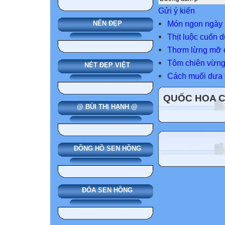
Gửi ý kiến
Món ngon ngày h
NẾN ĐẸP
Thịt luộc cuốn 
Thơm lừng mỡ c
Tôm chiên vừng
NÉT ĐẸP VIỆT
Cách muối dưa 
QUỐC HOA 
@ BÙI THỊ HẠNH @
ĐỒNG HỒ SEN HỒNG
ĐÓA SEN HỒNG