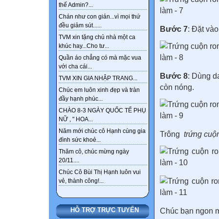
thế Admin?...
Chán như con gián...vì mọi thứ
đều giảm sút......
Bước 7
: Đặt và
TVM xin tặng chủ nhà một ca
khúc hay...Cho tư...
Quần áo chẳng có mà mặc vua
với cha cái...
Bước 8
: Dùng d
TVM XIN GIA NHẬP TRANG...
còn nóng.
Chúc em luôn xinh đẹp và tràn
đầy hạnh phúc...
CHÀO 8-3 NGÀY QUỐC TẾ PHỤ
NỮ , " HOA...
Năm mới chúc cô Hạnh cùng gia
Trông
trứng cuộn
đình sức khoẻ...
Thăm cô, chúc mừng ngày
20/11....
Chúc Cô Bùi Thị Hạnh luôn vui
vẻ, thành công!...
HỖ TRỢ TRỰC TUYẾN
Chúc bạn ngon mi