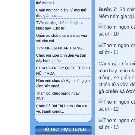
thế Admin?...
Bước 7:
Sả chín
Chán như con gián...vì mọi thứ
đều giảm sút......
Nêm nếm gia vị l
TVM xin tặng chủ nhà một ca
khúc hay...Cho tư...
Quần áo chẳng có mà mặc vua
với cha cái...
TVM XIN GIA NHẬP TRANG...
Chúc em luôn xinh đẹp và tràn
đầy hạnh phúc...
Cánh gà chín m
CHÀO 8-3 NGÀY QUỐC TẾ PHỤ
mặn hay món nhậu
NỮ , " HOA...
mỏng, sẽ giúp c
Năm mới chúc cô Hạnh cùng gia
chiên lửa vừa đ
đình sức khoẻ...
gà chiên sả ớt
c
Thăm cô, chúc mừng ngày
20/11....
Chúc Cô Bùi Thị Hạnh luôn vui
vẻ, thành công!...
HỖ TRỢ TRỰC TUYẾN