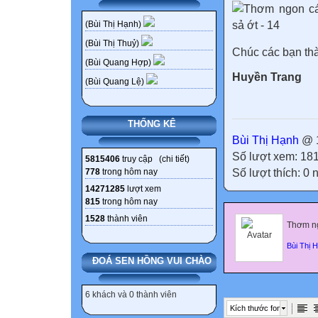
(Bùi Thị Hạnh)
(Bùi Thị Thuỷ)
Chúc các bạn th
(Bùi Quang Hợp)
Huyền Trang
(Bùi Quang Lệ)
THỐNG KÊ
Bùi Thị Hạnh
@ 1
Số lượt xem: 18
5815406
truy cập (
chi tiết
)
Số lượt thích: 0
778
trong hôm nay
14271285
lượt xem
815
trong hôm nay
1528
thành viên
Thơm ng
Bùi Thị 
ĐOÁ SEN HỒNG VUI CHÀO
6 khách và 0 thành viên
Kích thước font