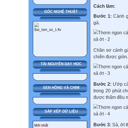
Cách làm:
GÓC NGHỆ THUẬT
Bước 1:
Cánh g
gà.
Chần sơ cánh gà
chiên được giòn.
TÀI NGUYÊN DẠY HỌC
Bước 2:
Ướp cán
SEN HỒNG VÀ CHIM
trong 20 phút ch
được thấm đều n
SẮP XẾP DỮ LIỆU
Bước 3:
Sả, ớt t
Mới nhất