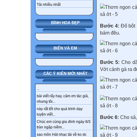
Tải nhiều nhất
BÌNH HOA ĐẸP
Bước 4:
Đổ bột 
bám đều.
BIỂN VÀ EM
Bước 5:
Cho dầu
Vớt cánh gà ra đ
CÁC Ý KIẾN MỚI NHẤT
...
bài viết rấy hay, cảm ơn tác giả,
nhưng tôi...
này rất tốt cho quá trình dạy
luyện viết...
Bước 6:
Cho sả,
Chúc em cùng gia đình ngày 8/3
tràn ngập niềm...
sao môn Hát nhạc tải về ko dc