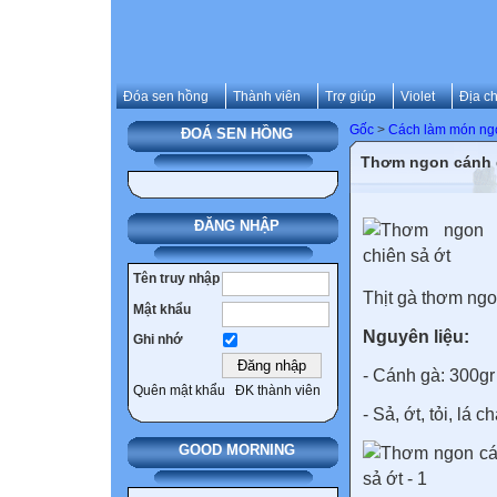
Đóa sen hồng
Thành viên
Trợ giúp
Violet
Địa ch
Gốc
>
Cách làm món ng
ĐOÁ SEN HỒNG
Thơm ngon cánh g
ĐĂNG NHẬP
Tên truy nhập
Thịt gà thơm ngon
Mật khẩu
Nguyên liệu:
Ghi nhớ
- Cánh gà: 300gr
Quên mật khẩu
ĐK thành viên
- Sả, ớt, tỏi, lá
GOOD MORNING