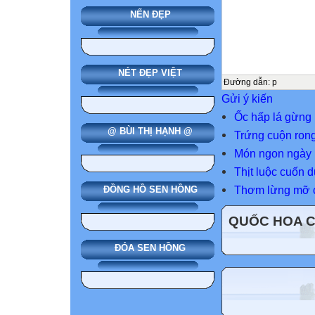
NẾN ĐẸP
NÉT ĐẸP VIỆT
Đường dẫn
:
p
Gửi ý kiến
Ốc hấp lá gừng 
@ BÙI THỊ HẠNH @
Trứng cuộn rong
Món ngon ngày h
Thịt luộc cuốn 
Thơm lừng mỡ c
ĐỒNG HỒ SEN HỒNG
QUỐC HOA 
ĐÓA SEN HỒNG