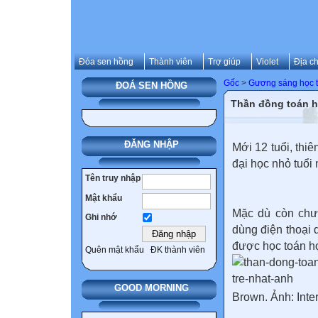
Đóa sen hồng
Thành viên
Trợ giúp
Violet
Địa ch
Gốc
>
Gương sáng học 
ĐOÁ SEN HỒNG
Thần đồng toán họ
ĐĂNG NHẬP
Mới 12 tuổi, thi
đại học nhỏ tuổi
Tên truy nhập
Mật khẩu
Mặc dù còn chưa
Ghi nhớ
dùng điện thoại 
được học toán họ
Quên mật khẩu
ĐK thành viên
GOOD MORNING
Brown. Ảnh: Inte