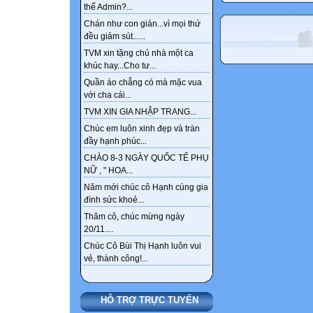
thế Admin?...
Chán như con gián...vì mọi thứ
đều giảm sút......
TVM xin tặng chủ nhà một ca
khúc hay...Cho tư...
Quần áo chẳng có mà mặc vua
với cha cái...
TVM XIN GIA NHẬP TRANG...
Chúc em luôn xinh đẹp và tràn
đầy hạnh phúc...
CHÀO 8-3 NGÀY QUỐC TẾ PHỤ
NỮ , " HOA...
Năm mới chúc cô Hạnh cùng gia
đình sức khoẻ...
Thăm cô, chúc mừng ngày
20/11....
Chúc Cô Bùi Thị Hạnh luôn vui
vẻ, thành công!...
HỖ TRỢ TRỰC TUYẾN