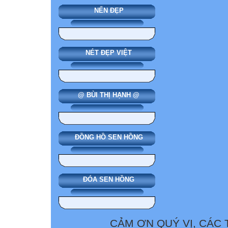
NẾN ĐẸP
NÉT ĐẸP VIỆT
@ BÙI THỊ HẠNH @
ĐỒNG HỒ SEN HỒNG
ĐÓA SEN HỒNG
CẢM ƠN QUÝ VỊ, CÁC 