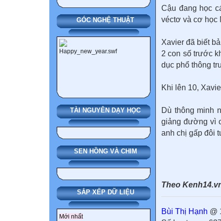
Cậu đang học cá
véctơ và cơ học N
GÓC NGHỆ THUẬT
Xavier đã biết b
2 con số trước kh
dục phổ thông tr
Khi lên 10, Xavi
Dù thông minh n
TÀI NGUYÊN DẠY HỌC
giảng đường vì 
anh chị gấp đôi t
SEN HỒNG VÀ CHIM
Theo Kenh14.v
SẮP XẾP DỮ LIỆU
Bùi Thị Hạnh
@ 1
Mới nhất