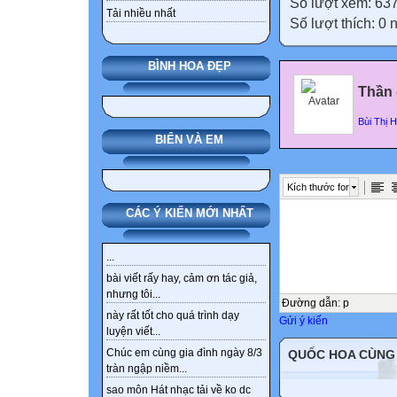
Số lượt xem: 63
Tải nhiều nhất
Số lượt thích: 0
BÌNH HOA ĐẸP
Thần 
Bùi Thị 
BIỂN VÀ EM
Kích thước font
CÁC Ý KIẾN MỚI NHẤT
...
bài viết rấy hay, cảm ơn tác giả,
nhưng tôi...
Đường dẫn
:
p
này rất tốt cho quá trình dạy
Gửi ý kiến
luyện viết...
Chúc em cùng gia đình ngày 8/3
QUỐC HOA CÙNG
tràn ngập niềm...
sao môn Hát nhạc tải về ko dc