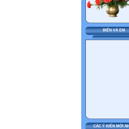
BIỂN VÀ EM
CÁC Ý KIẾN MỚI N