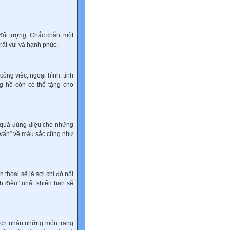
đối tượng. Chắc chắn, một
rất vui và hạnh phúc.
công việc, ngoại hình, tính
 hồ còn có thể tặng cho
n quà đúng điệu cho những
 vấn” về màu sắc cũng như
thoại sẽ là sợi chỉ đỏ nối
h điệu” nhất khiến bạn sẽ
hích nhận những món trang