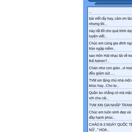
...
bài viết rấy hay, cảm ơn tác
nhưng tôi...
này rất tốt cho quá trình dạ
luyện viết...
Chúc em cùng gia đình ng
tràn ngập niềm...
sao môn Hát nhạc tải về k
thế Admin?...
Chán như con gián...vì mọi
đều giảm sút......
TVM xin tặng chủ nhà một 
khúc hay...Cho tư...
Quần áo chẳng có mà mặc
với cha cái...
TVM XIN GIA NHẬP TRANG
Chúc em luôn xinh đẹp và 
đầy hạnh phúc...
CHÀO 8-3 NGÀY QUỐC T
NỮ , " HOA...