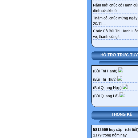
Năm mới chúc cô Hạnh cù
đình sức khoẻ...
Thăm cô, chúc mừng ngày
20/11....
Chúc Cô Bùi Thị Hạnh luôn
vẻ, thành công!...
HỖ TRỢ TRỰC TU
(Bùi Thị Hạnh)
(Bùi Thị Thuỷ)
(Bùi Quang Hợp)
(Bùi Quang Lệ)
THỐNG KÊ
5812569
truy cập (
chi tiết
1379
trong hôm nay