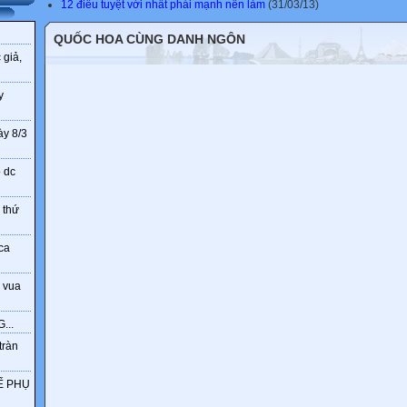
12 điều tuyệt vời nhất phái mạnh nên làm
(31/03/13)
QUỐC HOA CÙNG DANH NGÔN
 giả,
y
ày 8/3
o dc
 thứ
ca
 vua
...
tràn
Ế PHỤ