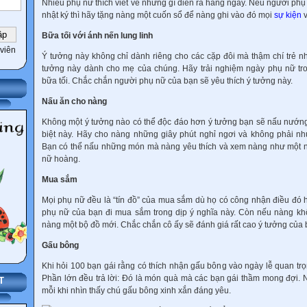
Nhiều phụ nữ thích viết về những gì diễn ra hàng ngày. Nếu người phụ
nhật ký thì hãy tặng nàng một cuốn sổ để nàng ghi vào đó mọi
sự kiện
v
Bữa tối với ánh nến lung linh
viên
Ý tưởng này không chỉ dành riêng cho các cặp đôi mà thậm chí trẻ nh
tưởng này dành cho mẹ của chúng. Hãy trải nghiệm ngày phụ nữ tro
bữa tối. Chắc chắn người phụ nữ của bạn sẽ yêu thích ý tưởng này.
Nấu ăn cho nàng
Không một ý tưởng nào có thể độc đáo hơn ý tưởng bạn sẽ nấu nướn
biệt này. Hãy cho nàng những giây phút nghỉ ngơi và không phải nh
Bạn có thể nấu những món mà nàng yêu thích và xem nàng như một n
nữ hoàng.
Mua sắm
Mọi phụ nữ đều là “tín đồ” của mua sắm dù họ có công nhận điều đó
phụ nữ của bạn đi mua sắm trong dịp ý nghĩa này. Còn nếu nàng kh
nàng một bộ đồ mới. Chắc chắn cô ấy sẽ đánh giá rất cao ý tưởng của 
Gấu bông
Khi hỏi 100 bạn gái rằng có thích nhận gấu bông vào ngày lễ quan tr
Phần lớn đều trả lời: Đó là món quà mà các bạn gái thầm mong đợi.
T
mỗi khi nhìn thấy chú gấu bông xinh xắn đáng yêu.