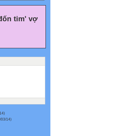
ốn tim' vợ
14)
/03/14)