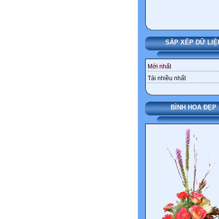
SẮP XẾP DỮ LIỆ
Mới nhất
Tải nhiều nhất
BÌNH HOA ĐẸP