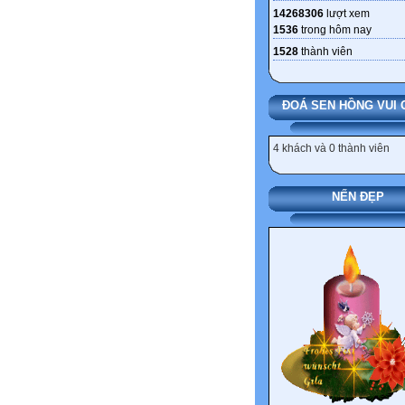
14268306
lượt xem
1536
trong hôm nay
1528
thành viên
ĐOÁ SEN HỒNG VUI 
4 khách và 0 thành viên
NẾN ĐẸP