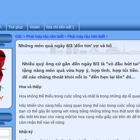
n
Trợ giúp
Violet
Địa chỉ liên kết 1
Gốc
>
Phái mày râu nên biết
>
Phái mày râu nên biết
>
Những món quà ngày 8/3 'đốn tim' vợ và bồ
Nhiều quý ông cứ gần đến ngày 8/3 là "vò đầu bứt tai
tặng nàng món quà vừa hợp ý, hợp tình, hợp túi tiền.
để các chàng thoát khỏi nỗi lo "đến hẹn lại lên" đó...
Hoa và thiệp
Hoa không thể thiếu trong cuộc sống và nhất là trong những dịp lễ quan
Hãy khiến cho nàng hiểu nàng quan trọng thế nào trong cuộc sống c
bạn có thể gây ấn tượng với nàng bằng những bông hoa thật tươi tắn
đặc biệt khi trao cho nàng một bó hoa cùng mẩu giấy cài trên đó để t
cảm nhận thế nào về nàng.
Nhật ký