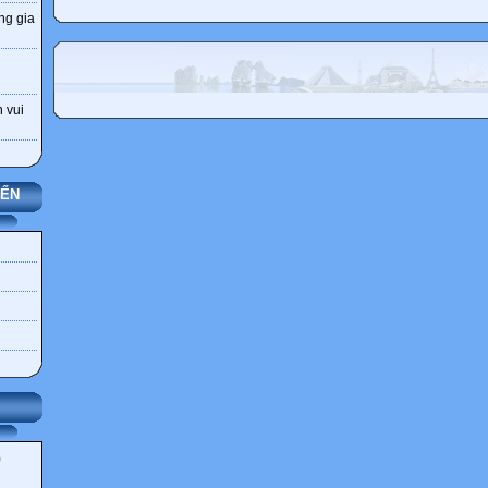
ng gia
 vui
YẾN
)