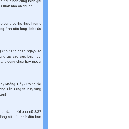
 nữ của bạn cũng thích ghi
à luôn nhớ về chúng.
ỏ cũng có thể thực hiện ý
ng ánh nến lung linh của
g cho nàng nhân ngày đặc
úng tay vào việc bếp núc.
àng công chúa hay một vị
 hay không. Hãy đưa người
ông sẵn sàng thì hãy tặng
bạn!
ọng của người phụ nữ 8/3?
 Nàng sẽ luôn nhớ đến bạn