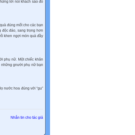
những lời nói khách sáo đó
 quà đúng mốt cho các bạn
ng độc đáo, sang trọng hơn
trồ khen ngợi món quà đầy
ới phụ nữ. Một chiếc khăn
ho những gnười phụ nữ bạn
 lọ nước hoa đúng với “gu”
Nhắn tin cho tác giả