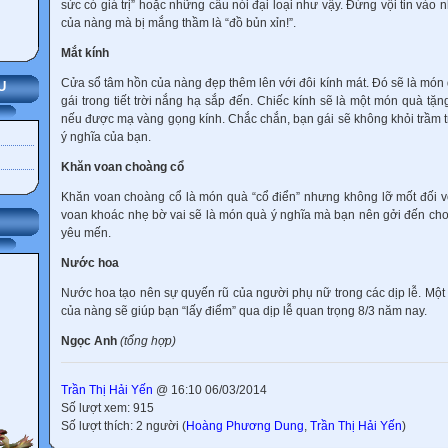
sức có giá trị” hoặc những câu nói đại loại như vậy. Đừng vội tin vào 
của nàng mà bị mắng thầm là “đồ bủn xỉn!”.
Mắt kính
Cửa sổ tâm hồn của nàng đẹp thêm lên với đôi kính mát. Đó sẽ là món
U
gái trong tiết trời nắng hạ sắp đến. Chiếc kính sẽ là một món quà tặ
nếu được mạ vàng gọng kính. Chắc chắn, bạn gái sẽ không khỏi trầm 
ý nghĩa của bạn.
Khăn voan choàng cổ
Khăn voan choàng cổ là món quà “cổ điển” nhưng không lỡ mốt đối v
voan khoác nhẹ bờ vai sẽ là món quà ý nghĩa mà bạn nên gởi đến c
yêu mến.
Nước hoa
Nước hoa tạo nên sự quyến rũ của người phụ nữ trong các dịp lễ. Một
của nàng sẽ giúp bạn “lấy điểm” qua dịp lễ quan trọng 8/3 năm nay.
Ngọc Anh
(tổng hợp)
Trần Thị Hải Yến
@ 16:10 06/03/2014
Số lượt xem: 915
Số lượt thích: 2 người (
Hoàng Phương Dung
,
Trần Thị Hải Yến
)