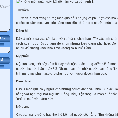
Túi xách
Túi xách là một trong những món quà dễ sử dụng và phù hợp cho mọi 
chiếc giỏ xách hiệu với kiểu dáng xinh xắn sẽ làm cho người nhận quà 
Đồng hồ
HỌC
Đây là món quà vừa có giá trị vừa dễ tặng cho nhau. Tùy vào tính chất 
cách của người được tặng để chọn những kiểu dáng phù hợp. Đồng
nhiều đối tượng khác nhau mà không sợ bị hiểu lầm.
Mỹ phẩm
IM
Một thỏi son, một cây kẻ mắt hay một hộp phấn trang điểm sẽ là mó
người phụ nữ nhân ngày 8/3. Nhưng bạn nên nhờ người bán hàng “tư
tính năng mỹ phẩm sao cho phù hợp với người được nhận quà.
Điện thoại
Đây là món quà có ý nghĩa cho những người đang yêu nhau. Chiếc điện 
nàng với bạn mọi nơi mọi lúc. Đồng thời, điện thoại là món quà “sàn
“phổng mũi” với nàng đấy.
Nữ trang
Các bạn gái thường hay thỏ thẻ bên tai người yêu rằng: “Em không t