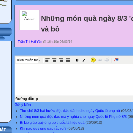
Những món quà ngày 8/3 'đ
và bồ
Trần Thị Hải Yến
@ 16h:10p 06/03/14
Kích thước font
Đường dẫn
:
p
Gửi ý kiến
Thơ chế 8/3 hài hước, độc đáo dành cho ngày Quốc tế phụ nữ
(06/03/
Những món quà độc đáo mà ý nghĩa cho ngày Quốc tế Phụ nữ 8/3
(06
Bí kíp giúp quý ông bỏ thuốc lá hiệu quả
(26/09/13)
Khi nào quý ông gặp rắc rối?
(09/05/13)
HẤT