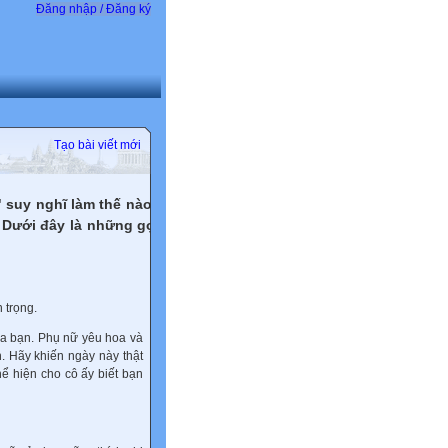
Đăng nhập / Đăng ký
Tạo bài viết mới
" suy nghĩ làm thế nào để
 Dưới đây là những gợi ý
 trọng.
ủa bạn. Phụ nữ yêu hoa và
. Hãy khiến ngày này thật
hể hiện cho cô ấy biết bạn