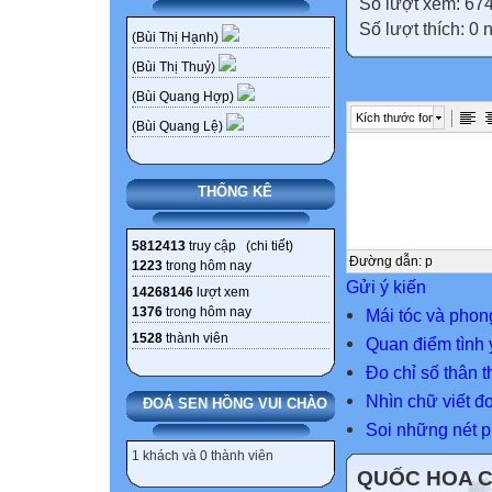
Số lượt xem: 67
Số lượt thích: 0
(Bùi Thị Hạnh)
(Bùi Thị Thuỷ)
(Bùi Quang Hợp)
Kích thước font
(Bùi Quang Lệ)
THỐNG KÊ
5812413
truy cập (
chi tiết
)
Đường dẫn
:
p
1223
trong hôm nay
Gửi ý kiến
14268146
lượt xem
1376
trong hôm nay
Mái tóc và phon
1528
thành viên
Quan điểm tình 
Đo chỉ số thân 
Nhìn chữ viết đ
ĐOÁ SEN HỒNG VUI CHÀO
Soi những nét p
1 khách và 0 thành viên
QUỐC HOA 