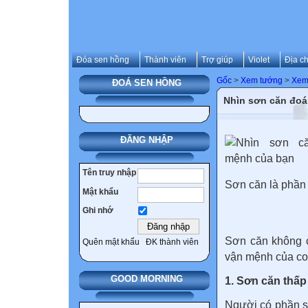
Đóa sen hồng
Thành viên
Trợ giúp
Violet
Địa ch
Gốc
>
Xem tướng
>
Xem
ĐOÁ SEN HỒNG
Nhìn sơn căn đoá
ĐĂNG NHẬP
Tên truy nhập
Sơn căn là phần 
Mật khẩu
Ghi nhớ
Sơn căn không c
Quên mật khẩu
ĐK thành viên
vận mệnh của co
GOOD MORNING
1. Sơn căn thấp
Người có phần sơ