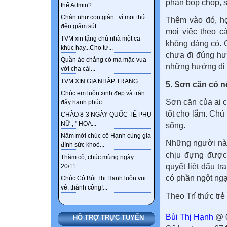
phần bộp chộp, s
thế Admin?...
Chán như con gián...vì mọi thứ
Thêm vào đó, họ
đều giảm sút......
mọi việc theo c
TVM xin tặng chủ nhà một ca
không đáng có. 
khúc hay...Cho tư...
chưa đi đúng hư
Quần áo chẳng có mà mặc vua
những hướng đi 
với cha cái...
TVM XIN GIA NHẬP TRANG...
5. Sơn căn có n
Chúc em luôn xinh đẹp và tràn
Sơn căn của ai c
đầy hạnh phúc...
tốt cho lắm. Chủ
CHÀO 8-3 NGÀY QUỐC TẾ PHỤ
NỮ , " HOA...
sống.
Năm mới chúc cô Hạnh cùng gia
Những người này
đình sức khoẻ...
chịu đựng được
Thăm cô, chúc mừng ngày
quyết liệt đấu 
20/11....
có phần ngột ngạt
Chúc Cô Bùi Thị Hạnh luôn vui
vẻ, thành công!...
Theo Trí thức trẻ
Bùi Thị Hạnh
@ 0
HỖ TRỢ TRỰC TUYẾN