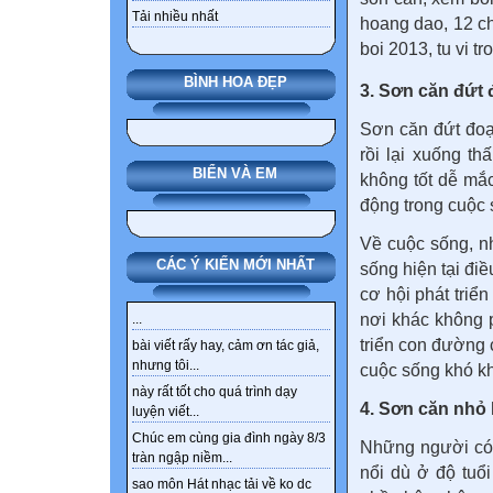
Tải nhiều nhất
BÌNH HOA ĐẸP
3. Sơn căn đứt
Sơn căn đứt đoạ
rồi lại xuống t
BIỂN VÀ EM
không tốt dễ mắc
động trong cuộc
Về cuộc sống, n
CÁC Ý KIẾN MỚI NHẤT
sống hiện tại đi
cơ hội phát triể
nơi khác không p
...
triển con đường 
bài viết rấy hay, cảm ơn tác giả,
nhưng tôi...
cuộc sống khó k
này rất tốt cho quá trình dạy
4. Sơn căn nhỏ
luyện viết...
Chúc em cùng gia đình ngày 8/3
Những người có 
tràn ngập niềm...
nổi dù ở độ tuổ
sao môn Hát nhạc tải về ko dc