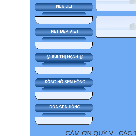
NẾN ĐẸP
NÉT ĐẸP VIỆT
@ BÙI THỊ HẠNH @
ĐỒNG HỒ SEN HỒNG
ĐÓA SEN HỒNG
CẢM ƠN QUÝ VỊ, CÁC 