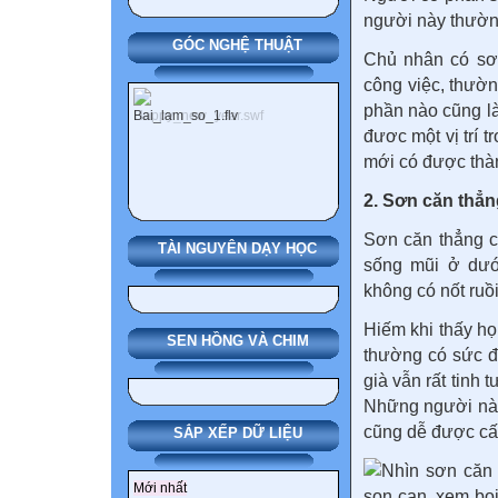
người này thường
GÓC NGHỆ THUẬT
Chủ nhân có sơn
công việc, thườn
phần nào cũng là
đươc một vị trí t
mới có được thàn
2. Sơn căn thẳn
Sơn căn thẳng c
TÀI NGUYÊN DẠY HỌC
sống mũi ở dướ
không có nốt ruồ
Hiếm khi thấy h
SEN HỒNG VÀ CHIM
thường có sức đ
già vẫn rất tinh
Những người này 
cũng dễ được cất
SẮP XẾP DỮ LIỆU
Mới nhất