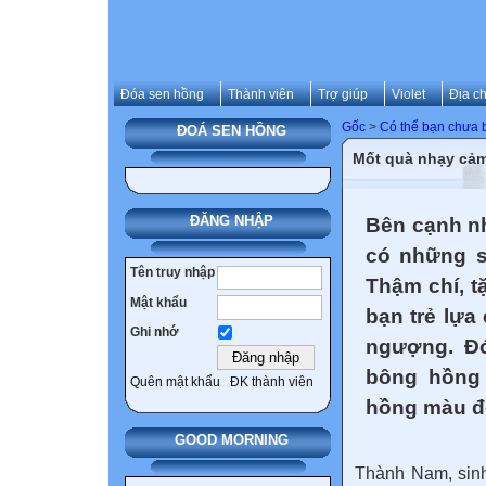
Đóa sen hồng
Thành viên
Trợ giúp
Violet
Địa ch
Gốc
>
Có thể bạn chưa b
ĐOÁ SEN HỒNG
Mốt quà nhạy cảm
ĐĂNG NHẬP
Bên cạnh nh
có những s
Tên truy nhập
Thậm chí, 
Mật khẩu
bạn trẻ lựa
Ghi nhớ
ngượng. Đó
bông hồng 
Quên mật khẩu
ĐK thành viên
hồng màu đỏ
GOOD MORNING
Thành Nam, sinh