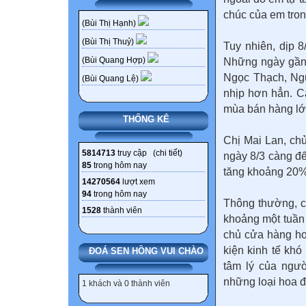
chúc của em tron
(Bùi Thị Hạnh)
(Bùi Thị Thuỷ)
Tuy nhiên, dịp 8
(Bùi Quang Hợp)
Những ngày gần 
Ngọc Thạch, Ng
(Bùi Quang Lệ)
nhịp hơn hẳn. C
mùa bán hàng lớ
THỐNG KÊ
Chị Mai Lan, ch
5814713
truy cập (
chi tiết
)
ngày 8/3 càng đ
85
trong hôm nay
tăng khoảng 20%
14270564
lượt xem
94
trong hôm nay
Thông thường, c
1528
thành viên
khoảng một tuần
chủ cửa hàng ho
kiện kinh tế khó
ĐOÁ SEN HỒNG VUI CHÀO
tâm lý của ngườ
những loại hoa đắ
1 khách và 0 thành viên