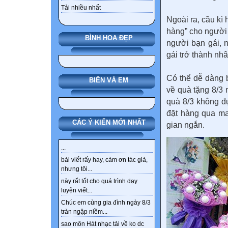
Tải nhiều nhất
Ngoài ra, cầu k
hàng” cho người
BÌNH HOA ĐẸP
người bạn gái, 
gái trở thành nh
Có thể dễ dàng 
BIỂN VÀ EM
về quà tặng 8/3
quà 8/3 không đ
đặt hàng qua ma
CÁC Ý KIẾN MỚI NHẤT
gian ngắn.
...
bài viết rấy hay, cảm ơn tác giả,
nhưng tôi...
này rất tốt cho quá trình dạy
luyện viết...
Chúc em cùng gia đình ngày 8/3
tràn ngập niềm...
sao môn Hát nhạc tải về ko dc