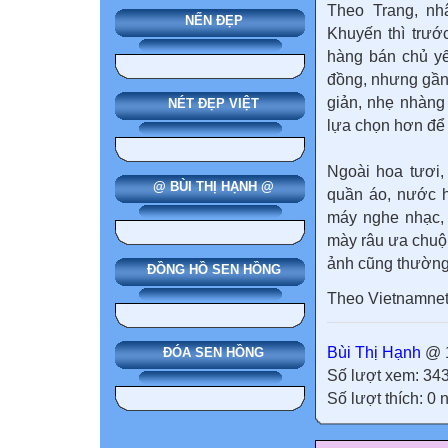
Theo Trang, nh
NẾN ĐẸP
Khuyến thì trướ
hàng bán chủ yếu
đồng, nhưng gần
giản, nhẹ nhàng
NÉT ĐẸP VIỆT
lựa chọn hơn để
Ngoài hoa tươi,
@ BÙI THỊ HẠNH @
quần áo, nước 
máy nghe nhạc, 
mày râu ưa chuộn
ảnh cũng thường
ĐỒNG HỒ SEN HỒNG
Theo Vietnamne
Bùi Thị Hạnh
@ 1
ĐÓA SEN HỒNG
Số lượt xem: 34
Số lượt thích: 0