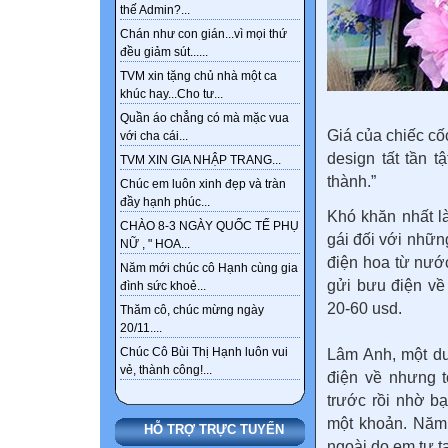
thế Admin?...
Chán như con gián...vì mọi thứ
đều giảm sút......
TVM xin tặng chủ nhà một ca
khúc hay...Cho tư...
Quần áo chẳng có mà mặc vua
Giá của chiếc cốc
với cha cái...
design tất tần 
TVM XIN GIA NHẬP TRANG...
thành.”
Chúc em luôn xinh đẹp và tràn
đầy hạnh phúc...
Khó khăn nhất l
CHÀO 8-3 NGÀY QUỐC TẾ PHỤ
gái đối với nhữn
NỮ , " HOA...
điện hoa từ nước
Năm mới chúc cô Hạnh cùng gia
gửi bưu điện về
đình sức khoẻ...
20-60 usd.
Thăm cô, chúc mừng ngày
20/11....
Chúc Cô Bùi Thị Hạnh luôn vui
Lâm Anh, một du
vẻ, thành công!...
điện về nhưng t
trước rồi nhờ b
một khoản. Năm 
HỖ TRỢ TRỰC TUYẾN
ngoài do em tự t