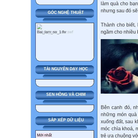
làm quà cho bạn
nhưng sau đó sẽ 
GÓC NGHỆ THUẬT
Thành cho biết,
ngầm cho nhiều b
TÀI NGUYÊN DẠY HỌC
SEN HỒNG VÀ CHIM
Bên cạnh đó, n
những món quà đ
SẮP XẾP DỮ LIỆU
xuống đất, sau k
móc chìa khoá, m
trẻ ưa chuộng vớ
Mới nhất