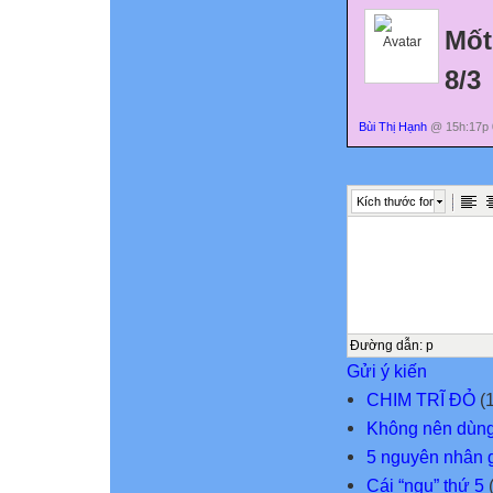
Mốt
8/3
Bùi Thị Hạnh
@ 15h:17p 
Kích thước font
Đường dẫn
:
p
Gửi ý kiến
CHIM TRĨ ĐỎ
(1
Không nên dùng 
5 nguyên nhân 
Cái “ngu” thứ 5
(