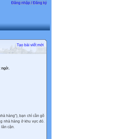
Đăng nhập / Đăng ký
Tạo bài viết mới
t ngờ.
nhà hàng”), bạn chỉ cần gõ
ững nhà hàng ở khu vực đó.
 lân cận.