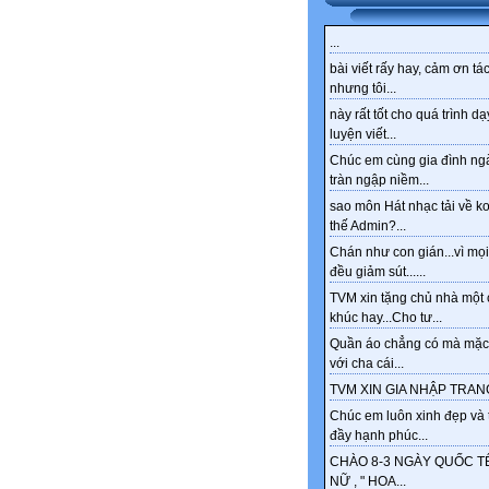
...
bài viết rấy hay, cảm ơn tác
nhưng tôi...
này rất tốt cho quá trình dạ
luyện viết...
Chúc em cùng gia đình ng
tràn ngập niềm...
sao môn Hát nhạc tải về k
thế Admin?...
Chán như con gián...vì mọi
đều giảm sút......
TVM xin tặng chủ nhà một 
khúc hay...Cho tư...
Quần áo chẳng có mà mặc
với cha cái...
TVM XIN GIA NHẬP TRANG
Chúc em luôn xinh đẹp và 
đầy hạnh phúc...
CHÀO 8-3 NGÀY QUỐC T
NỮ , " HOA...