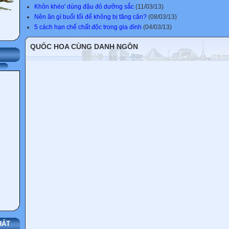
Khôn khéo' dùng đậu đỏ dưỡng sắc
(11/03/13)
Nên ăn gì buổi tối để không bị tăng cân?
(08/03/13)
5 cách hạn chế chất độc trong gia đình
(04/03/13)
QUỐC HOA CÙNG DANH NGÔN
HẤT