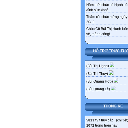
Năm mới chúc cô Hạnh cù
đình sức khoẻ...
Thăm cô, chúc mừng ngày
20/11....
Chúc Cô Bùi Thị Hạnh luôn
vẻ, thành công!...
HỖ TRỢ TRỰC TU
(Bùi Thị Hạnh)
(Bùi Thị Thuỷ)
(Bùi Quang Hợp)
(Bùi Quang Lệ)
THỐNG KÊ
5813757
truy cập (
chi tiết
1072
trong hôm nay