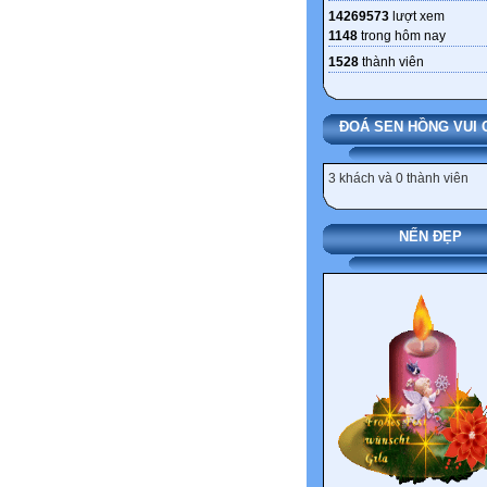
14269573
lượt xem
1148
trong hôm nay
1528
thành viên
ĐOÁ SEN HỒNG VUI 
3 khách và 0 thành viên
NẾN ĐẸP