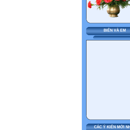
BIỂN VÀ EM
CÁC Ý KIẾN MỚI N