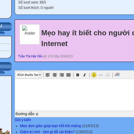
Số lượt xem: 865
Số lượt thích: 0 người
U
Mẹo hay ít biết cho người
Internet
Trần Thị Hải Yến
@ 17h:53p 22/04/13
Kích thước font
Đường dẫn
:
p
Gửi ý kiến
Mẹo đơn giản giúp bạn hết hôi miệng
(31/03/13)
Giảm trí nhớ - làm gì để cải thiện?
(13/03/13)