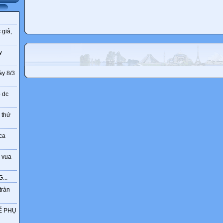
 giả,
y
ày 8/3
o dc
 thứ
ca
 vua
...
tràn
Ế PHỤ