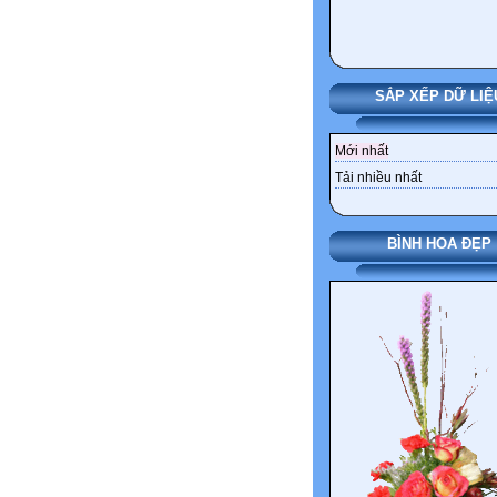
SẮP XẾP DỮ LIỆ
Mới nhất
Tải nhiều nhất
BÌNH HOA ĐẸP