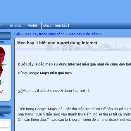
n
Trợ giúp
Violet
Địa chỉ liên kết 1
Gốc
>
Mẹo hay trong cuộc sống
>
Mẹo hay cuộc sống
>
Mẹo hay ít biết cho người dùng Internet
Dưới đây là các mẹo sử dụng Internet hiệu quả nhất và cũng đầy bấ
Dùng Google Maps hiệu quả hơn
Trên trang Google Maps, nếu cần tìm một địa chỉ cụ thể nào đó (ví dụ “
nhà hàng* (lưu ý dấu sao) vào thanh tìm kiếm, nó sẽ tìm ra tất cả nh
Chỉ cần thêm dấu (*) vào sau từ khóa tìm kiếm để tìm mọi doanh nghiệp