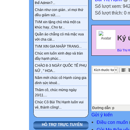
thế Admin?...
Số lượt xem: 94
Chán như con gián...vì mọi thứ
Số lượt thích: 0
đều giảm sút......
TVM xin tặng chủ nhà một ca
khúc hay...Cho tư...
Quần áo chẳng có mà mặc vua
Ký 
với cha cái...
TVM XIN GIA NHẬP TRANG...
Bùi Thị 
Chúc em luôn xinh đẹp và tràn
đầy hạnh phúc...
CHÀO 8-3 NGÀY QUỐC TẾ PHỤ
Kích thước font
NỮ , " HOA...
Năm mới chúc cô Hạnh cùng gia
đình sức khoẻ...
Thăm cô, chúc mừng ngày
20/11....
Chúc Cô Bùi Thị Hạnh luôn vui
vẻ, thành công!...
Đường dẫn
:
p
Gửi ý kiến
Điều con muốn
HỖ TRỢ TRỰC TUYẾN
Gửi Mẹ thân yê