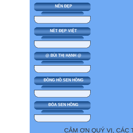
NẾN ĐẸP
NÉT ĐẸP VIỆT
@ BÙI THỊ HẠNH @
ĐỒNG HỒ SEN HỒNG
ĐÓA SEN HỒNG
CẢM ƠN QUÝ VỊ, CÁC 