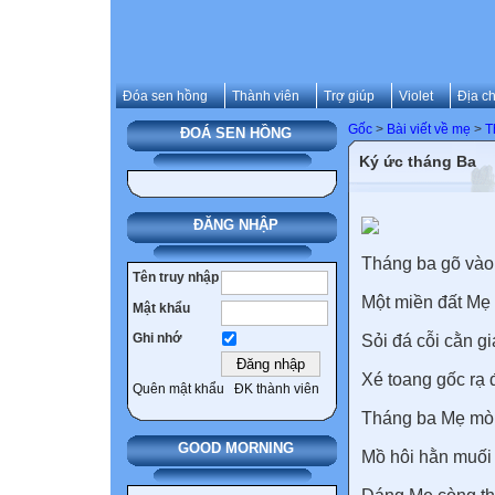
Đóa sen hồng
Thành viên
Trợ giúp
Violet
Địa ch
Gốc
>
Bài viết về mẹ
>
T
ĐOÁ SEN HỒNG
Ký ức tháng Ba
ĐĂNG NHẬP
Tháng ba gõ vào
Tên truy nhập
Một miền đất Mẹ 
Mật khẩu
Ghi nhớ
Sỏi đá cỗi cằn gi
Xé toang gốc rạ 
Quên mật khẩu
ĐK thành viên
Tháng ba Mẹ mò
GOOD MORNING
Mồ hôi hằn muối