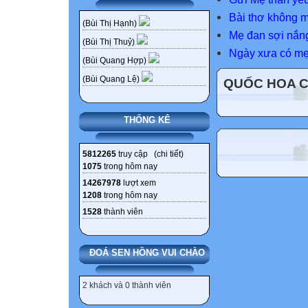
Bài thơ không m
(Bùi Thị Hạnh)
Mẹ đan sợi nắ
(Bùi Thị Thuỷ)
Ngày xưa có m
(Bùi Quang Hợp)
(Bùi Quang Lệ)
QUỐC HOA 
THỐNG KÊ
5812265
truy cập (
chi tiết
)
1075
trong hôm nay
14267978
lượt xem
1208
trong hôm nay
1528
thành viên
ĐOÁ SEN HỒNG VUI CHÀO
2 khách và 0 thành viên