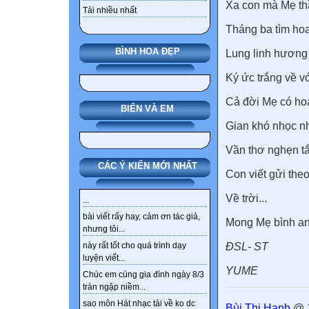
Xa con mà Mẹ th
Tải nhiều nhất
Tháng ba tìm hoa
BÌNH HOA ĐẸP
Lung linh hương
Ký ức trắng về v
Cả đời Mẹ có ho
BIỂN VÀ EM
Gian khó nhọc n
Vần thơ nghẹn tắ
CÁC Ý KIẾN MỚI NHẤT
Con viết gửi the
Về trời...
...
bài viết rấy hay, cảm ơn tác giả,
Mong Mẹ bình an
nhưng tôi...
ĐSL- ST
này rất tốt cho quá trình dạy
luyện viết...
YUME
Chúc em cùng gia đình ngày 8/3
tràn ngập niềm...
sao môn Hát nhạc tải về ko dc
Bùi Thị Hạnh
@ 1