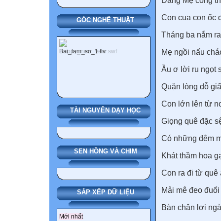
Dáng Mẹ còng th
Con cua con ốc 
GÓC NGHỆ THUẬT
Tháng ba nắm rau
Mẹ ngồi nấu chá
Ầu ơ lời ru ngọt 
Quặn lòng dỗ giấ
Con lớn lên từ nơ
TÀI NGUYÊN DẠY HỌC
Giọng quê đặc s
Có những đêm m
SEN HỒNG VÀ CHIM
Khát thầm hoa gạ
Con ra đi từ quê 
Mải mê đeo đuổi
SẮP XẾP DỮ LIỆU
Bàn chân lơi ngày
Mới nhất