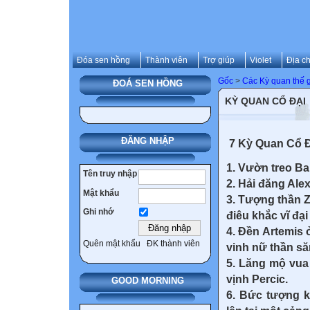
Đóa sen hồng
Thành viên
Trợ giúp
Violet
Địa ch
Gốc
>
Các Kỳ quan thế g
ĐOÁ SEN HỒNG
KỲ QUAN CỔ ĐẠI
ĐĂNG NHẬP
7 Kỳ Quan Cổ 
1. Vườn treo Ba
Tên truy nhập
2. Hải đăng Ale
Mật khẩu
3. Tượng thần Z
Ghi nhớ
điêu khắc vĩ đại
4. Đền Artemis 
Quên mật khẩu
ĐK thành viên
vinh nữ thần să
5. Lăng mộ vua 
vịnh Percic.
GOOD MORNING
6. Bức tượng k