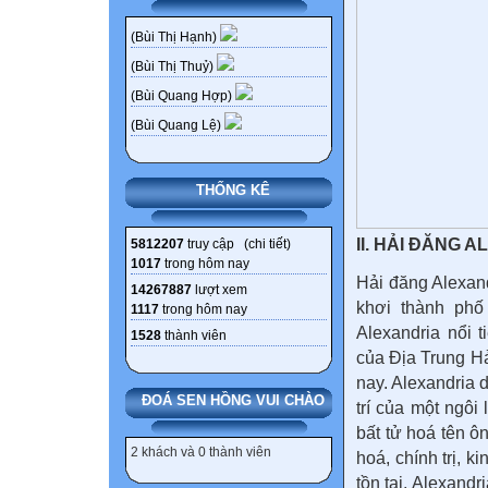
(Bùi Thị Hạnh)
(Bùi Thị Thuỷ)
(Bùi Quang Hợp)
(Bùi Quang Lệ)
THỐNG KÊ
II. HẢI ĐĂNG 
5812207
truy cập (
chi tiết
)
1017
trong hôm nay
Hải đăng Alexand
14267887
lượt xem
khơi thành phố
1117
trong hôm nay
Alexandria nổi 
1528
thành viên
của Địa Trung Hả
nay. Alexandria 
ĐOÁ SEN HỒNG VUI CHÀO
trí của một ngôi
bất tử hoá tên ô
2 khách và 0 thành viên
hoá, chính trị, k
tồn tại, Alexandr