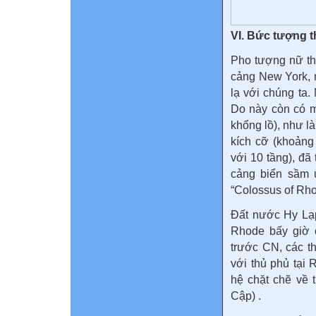
VI. Bức tượng t
Pho tượng nữ th
cảng New York, 
lạ với chúng ta.
Do này còn có m
khổng lồ), như 
kích cỡ (khoảng
với 10 tầng), đ
cảng biển sầm u
“Colossus of Rh
Đất nước Hy Lạp
Rhode bấy giờ c
trước CN, các t
với thủ phủ tại
hệ chặt chẽ về 
Cập) .