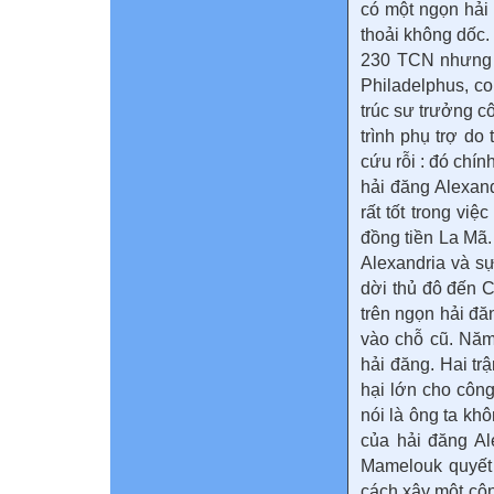
có một ngọn hải
thoải không dốc
230 TCN nhưng k
Philadelphus, co
trúc sư trưởng cô
trình phụ trợ do
cứu rỗi : đó chín
hải đăng Alexan
rất tốt trong vi
đồng tiền La Mã
Alexandria và s
dời thủ đô đến C
trên ngọn hải đă
vào chỗ cũ. Năm
hải đăng. Hai tr
hại lớn cho công
nói là ông ta kh
của hải đăng Al
Mamelouk quyết 
cách xây một côn