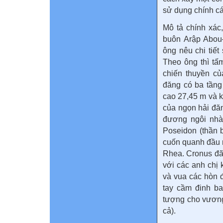
sử dụng chính các
Mô tả chính xác,
buôn Arập Abou
ông nêu chi tiế
Theo ông thì tấ
chiến thuyền củ
đăng có ba tầng 
cao 27,45 m và k
của ngọn hải đăn
đương ngôi nhà
Poseidon (thần b
cuốn quanh đầu 
Rhea. Cronus đã
với các anh chị 
và vua các hòn 
tay cầm đinh b
tượng cho vương
cả).