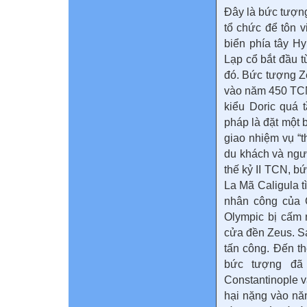
Đây là bức tượng
tổ chức để tôn 
biển phía tây H
Lạp cổ bắt đầu 
đó. Bức tượng Ze
vào năm 450 TCN
kiểu Doric quá 
pháp là đặt một 
giao nhiệm vụ “t
du khách và ngư
thế kỷ II TCN, b
La Mã Caligula 
nhân công của C
Olympic bị cấm
cửa đền Zeus. Sa
tấn công. Đến t
bức tượng đã
Constantinople v
hại nặng vào nă