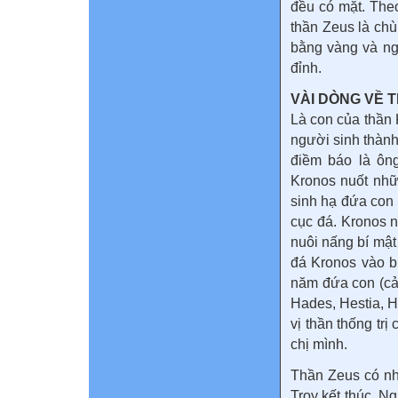
đều có mặt. The
thần Zeus là chù
bằng vàng và ng
đỉnh.
VÀI DÒNG VỀ 
Là con của thần 
người sinh thành
điềm báo là ông
Kronos nuốt nhữ
sinh hạ đứa con
cục đá. Kronos n
nuôi nấng bí mật
đá Kronos vào b
năm đứa con (cả 
Hades, Hestia, H
vị thần thống tr
chị mình.
Thần Zeus có nh
Troy kết thúc. N