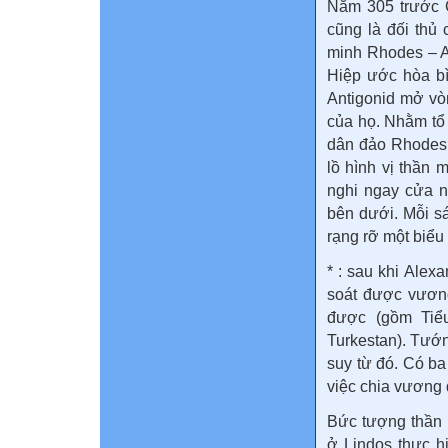
Năm 305 trước 
cũng là đối thủ
minh Rhodes – A
Hiệp ước hòa b
Antigonid mở vòng
của họ. Nhằm tổ
dân đảo Rhodes 
lồ hình vị thần 
nghi ngay cửa n
bên dưới. Mỗi s
rạng rỡ một biểu
* : sau khi Alex
soát được vươn
được (gồm Tiể
Turkestan). Tướn
suy từ đó. Có ba
việc chia vương 
Bức tượng thần m
ở Lindos thực 