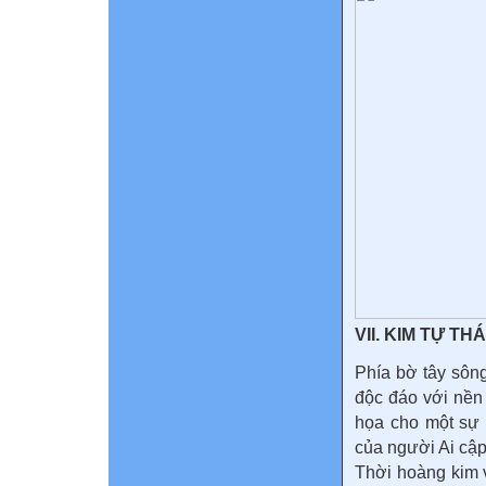
VII. KIM TỰ TH
Phía bờ tây sôn
độc đáo với nền
họa cho một sự 
của người Ai cập
Thời hoàng kim v