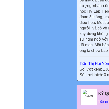
bề mặt đá trên đ
Lượng nhân côn
học Hy Lạp Hero
đoạn 3 tháng, tr
điệu hóa. Một tr
người, và có vẻ 
xây dựng không p
sự nghi ngờ với 
dã man. Một bản
ông ta chưa bao
Trần Thị Hải Yến
Số lượt xem: 13
Số lượt thích: 0
KỲ Q
Trần Thị