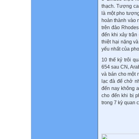
thạch. Tượng ca
là một pho tượng
hoàn thành vào 
trên đảo Rhodes
đến khi xảy trậ
thiệt hại nặng v
yếu nhất của ph
10 thế kỷ trôi 
654 sau CN, Ara
và bán cho một 
lạc đà để chở n
đến nay không a
cho đến khi bị 
trong 7 kỳ quan c