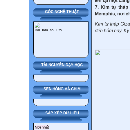
lên tại một cản
7. Kim tự tháp
GÓC NGHỆ THUẬT
Memphis, nơi c
Kim tự tháp Giza
đến hôm nay. Kỳ 
TÀI NGUYÊN DẠY HỌC
SEN HỒNG VÀ CHIM
SẮP XẾP DỮ LIỆU
Mới nhất