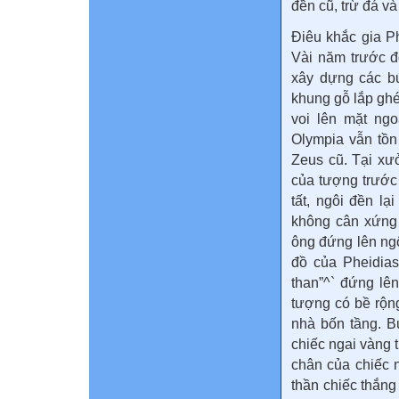
đền cũ, trừ đá v
Điêu khắc gia P
Vài năm trước đó
xây dựng các b
khung gỗ lắp gh
voi lên mặt ngo
Olympia vẫn tồn
Zeus cũ. Tại xư
của tượng trước
tất, ngôi đền l
không cân xứng 
ông đứng lên ng
đồ của Pheidias
than”^` đứng lê
tượng có bề rộn
nhà bốn tầng. B
chiếc ngai vàng 
chân của chiếc 
thần chiếc thắng