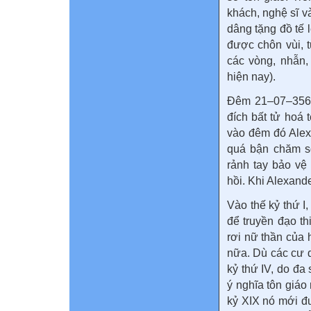
khách, nghệ sĩ và
dâng tặng đồ tế 
được chôn vùi, 
các vòng, nhẫn,
hiện nay).
Đêm 21–07–356 
đích bất tử hoá 
vào đêm đó Alexa
quá bận chăm só
rảnh tay bảo vệ
hồi. Khi Alexand
Vào thế kỷ thứ I
để truyền đạo t
rơi nữ thần của
nữa. Dù các cư 
kỷ thứ IV, do đ
ý nghĩa tôn giá
kỷ XIX nó mới đư