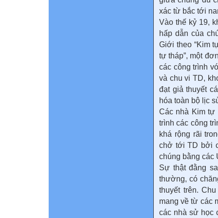
xác từ bắc tới n
Vào thế kỷ 19, k
hấp dẫn của chú
Giới theo “Kim t
tự tháp”, một đơ
các công trình v
và chu vi TD, kh
đạt giả thuyết c
hóa toàn bộ lịc s
Các nhà Kim tự 
trình các công t
khá rộng rãi tr
chở tới TD bởi c
chúng bằng các
Sự thật đằng sa
thường, có chăn
thuyết trên. Ch
mang về từ các 
các nhà sử học c