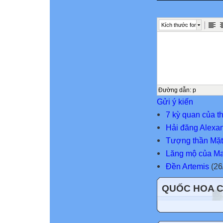
Kích thước font
Đường dẫn
:
p
Gửi ý kiến
7 kỳ quan của th
Hải đăng Alexan
Tượng thần Mặt
Lăng mộ của M
Đền Artemis
(26
QUỐC HOA 