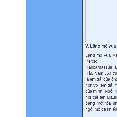
V. Lăng mộ vua
Lăng mộ vua Mau
Percic
Halicarnassus l
Hải. Năm 353 tr
là em gái của ông
hôn với em gái m
của mình. Ngôi mộ
nỗi cái tên Mau
bằng một tòa nh
ngôi mộ đã khiến