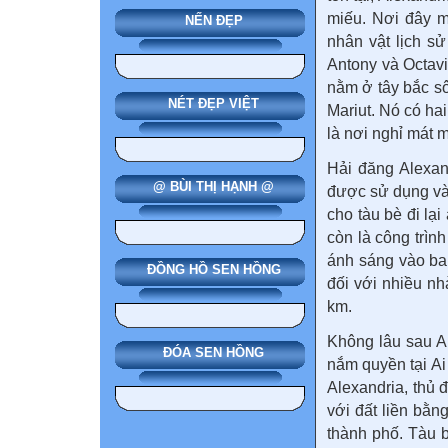
miếu. Nơi đây m
NẾN ĐẸP
nhân vật lịch s
Antony và Octavi
nằm ở tây bắc sô
NÉT ĐẸP VIỆT
Mariut. Nó có ha
là nơi nghỉ mát 
Hải đăng Alexan
@ BÙI THỊ HẠNH @
được sử dụng và
cho tàu bè đi lại
còn là công trìn
ánh sáng vào ba
ĐỒNG HỒ SEN HỒNG
đối với nhiều n
km.
Không lâu sau A
ĐÓA SEN HỒNG
nắm quyền tại A
Alexandria, thủ 
với đất liền bằ
thành phố. Tàu 