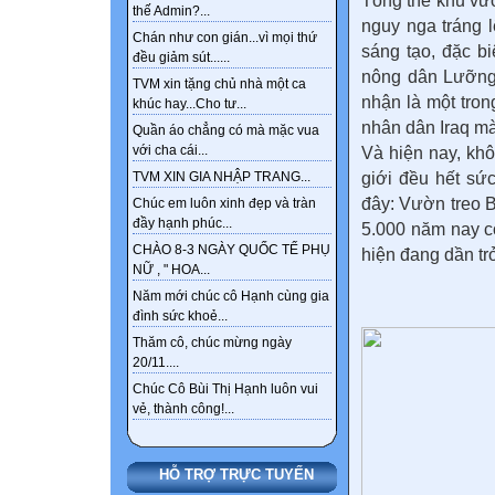
Tổng thể khu vư
thế Admin?...
nguy nga tráng 
Chán như con gián...vì mọi thứ
sáng tạo, đặc b
đều giảm sút......
nông dân Lưỡng 
TVM xin tặng chủ nhà một ca
nhận là một tron
khúc hay...Cho tư...
nhân dân Iraq mà
Quần áo chẳng có mà mặc vua
với cha cái...
Và hiện nay, khô
giới đều hết sức
TVM XIN GIA NHẬP TRANG...
đây: Vườn treo B
Chúc em luôn xinh đẹp và tràn
đầy hạnh phúc...
5.000 năm nay có
CHÀO 8-3 NGÀY QUỐC TẾ PHỤ
hiện đang dần tr
NỮ , " HOA...
Năm mới chúc cô Hạnh cùng gia
đình sức khoẻ...
Thăm cô, chúc mừng ngày
20/11....
Chúc Cô Bùi Thị Hạnh luôn vui
vẻ, thành công!...
HỖ TRỢ TRỰC TUYẾN