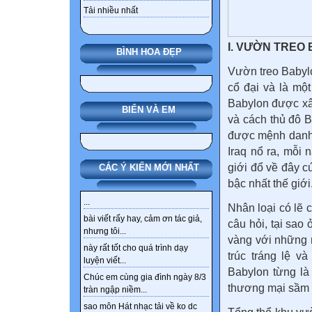
Tải nhiều nhất
I. VƯỜN TREO
BÌNH HOA ĐẸP
Vườn treo Babylo
cổ đại và là một
Babylon được x
BIỂN VÀ EM
và cách thủ đô 
được mệnh danh l
Iraq nổ ra, mỗi 
giới đổ về đây c
CÁC Ý KIẾN MỚI NHẤT
bậc nhất thế giới
...
Nhân loại có lẽ 
bài viết rấy hay, cảm ơn tác giả,
câu hỏi, tại sao
nhưng tôi...
vàng với những 
này rất tốt cho quá trình dạy
trúc tráng lệ v
luyện viết...
Babylon từng là
Chúc em cùng gia đình ngày 8/3
thương mại sầm u
tràn ngập niềm...
sao môn Hát nhạc tải về ko dc