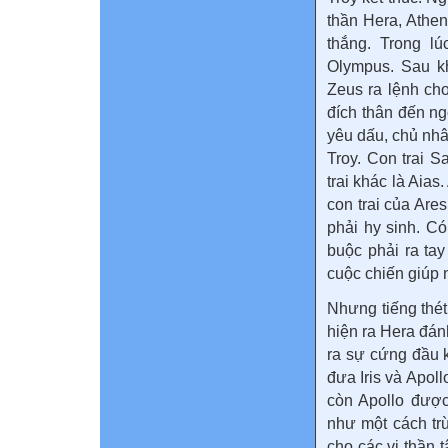
thần Hera, Athen
thắng. Trong lú
Olympus. Sau kh
Zeus ra lệnh cho
đích thân đến ng
yêu dấu, chủ nhâ
Troy. Con trai S
trai khác là Aias
con trai của Ares
phải hy sinh. C
buộc phải ra ta
cuộc chiến giúp 
Nhưng tiếng thé
hiện ra Hera đán
ra sự cứng đầu 
đưa Iris và Apol
còn Apollo được
như một cách tr
cho các vị thần 