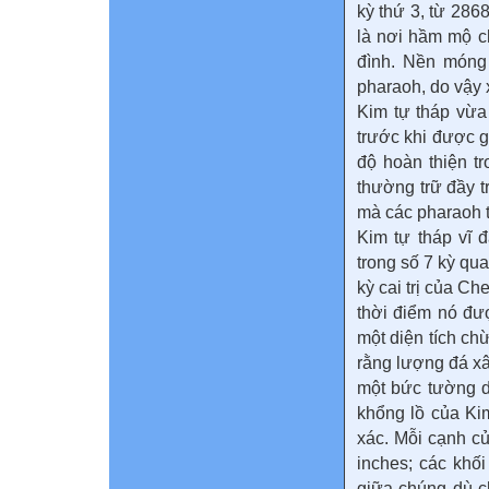
kỳ thứ 3, từ 286
là nơi hầm mộ c
đình. Nền móng
pharaoh, do vậy x
Kim tự tháp vừa
trước khi được g
độ hoàn thiện tr
thường trữ đầy t
mà các pharaoh 
Kim tự tháp vĩ đ
trong số 7 kỳ qua
kỳ cai trị của C
thời điểm nó đư
một diện tích chừ
rằng lượng đá xâ
một bức tường d
khổng lồ của Ki
xác. Mỗi cạnh c
inches; các khố
giữa chúng dù c