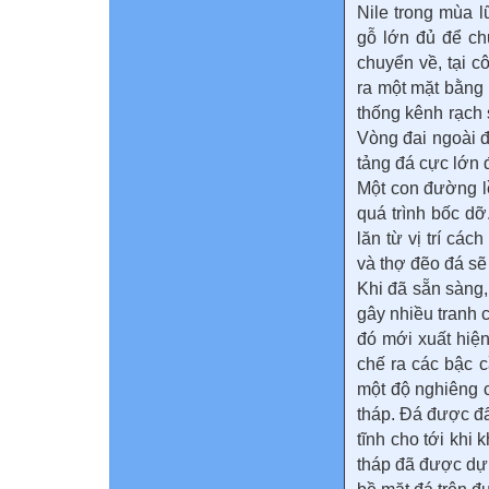
Nile trong mùa 
gỗ lớn đủ để ch
chuyển về, tại c
ra một mặt bằng
thống kênh rạch
Vòng đai ngoài đư
tảng đá cực lớn
Một con đường l
quá trình bốc dỡ
lăn từ vị trí cá
và thợ đẽo đá sẽ
Khi đã sẵn sàng,
gây nhiều tranh 
đó mới xuất hiện
chế ra các bậc c
một độ nghiêng c
tháp. Đá được đẩ
tĩnh cho tới khi
tháp đã được dự