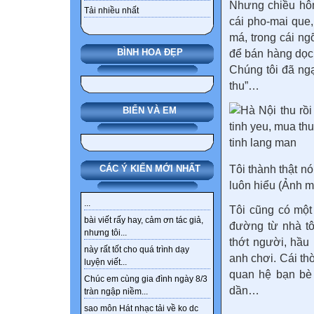
Nhưng chiều hôm
Tải nhiều nhất
cái pho-mai que,
má, trong cái ng
BÌNH HOA ĐẸP
để bán hàng dọc 
Chúng tôi đã ngạ
thu
”…
BIỂN VÀ EM
Tôi thành thật nó
CÁC Ý KIẾN MỚI NHẤT
luôn hiểu (Ảnh m
...
Tôi cũng có một 
bài viết rấy hay, cảm ơn tác giả,
đường từ nhà t
nhưng tôi...
thớt người, hầu
này rất tốt cho quá trình dạy
anh chơi. Cái th
luyện viết...
quan hệ bạn bè 
Chúc em cùng gia đình ngày 8/3
dần…
tràn ngập niềm...
sao môn Hát nhạc tải về ko dc