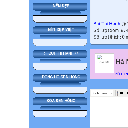
NẾN ĐẸP
Bùi Thị Hạnh
@ 2
NÉT ĐẸP VIỆT
Số lượt xem: 97
Số lượt thích: 0
@ BÙI THỊ HẠNH @
Hà 
Bùi Thị 
ĐỒNG HỒ SEN HỒNG
Kích thước font
ĐÓA SEN HỒNG