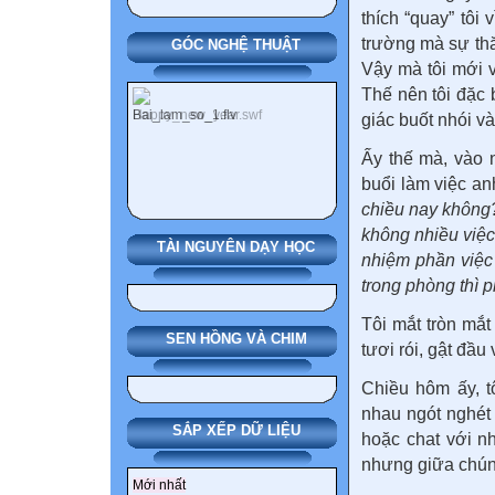
thích “quay” tôi
trường mà sự thă
GÓC NGHỆ THUẬT
Vậy mà tôi mới 
Thế nên tôi đặc 
giác buốt nhói và
Ấy thế mà, vào n
buổi làm việc an
chiều nay không?
không nhiều việc
TÀI NGUYÊN DẠY HỌC
nhiệm phần việc 
trong phòng thì p
Tôi mắt tròn mắ
SEN HỒNG VÀ CHIM
tươi rói, gật đầu
Chiều hôm ấy, t
nhau ngót nghét 
SẮP XẾP DỮ LIỆU
hoặc chat với n
nhưng giữa chúng
Mới nhất