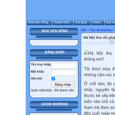
Đóa sen hồng
Thành viên
Trợ giúp
Violet
Địa ch
Gốc
>
Thơ về mùa thu
>
ĐOÁ SEN HỒNG
Hà Nội thu rồi ph
ĐĂNG NHẬP
Tên truy nhập
Tôi thích mùa t
Mật khẩu
những cảm xúc d
Ghi nhớ
Ở chỗ làm, tôi 
nhắc, nguyên tắ
Quên mật khẩu
ĐK thành viên
thước kẻ xếp trê
luôn vào chỗ cũ.
GOOD MORNING
Nam mà theo anh 
đến cuối ngày m