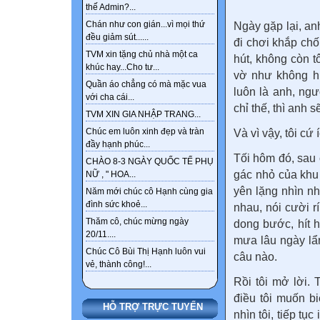
thế Admin?...
Chán như con gián...vì mọi thứ
Ngày gặp lại, an
đều giảm sút......
đi chơi khắp chố
TVM xin tặng chủ nhà một ca
hút, không còn tô
khúc hay...Cho tư...
vờ như không hi
Quần áo chẳng có mà mặc vua
luôn là anh, ngư
với cha cái...
chỉ thế, thì anh 
TVM XIN GIA NHẬP TRANG...
Chúc em luôn xinh đẹp và tràn
Và vì vậy, tôi cứ
đầy hạnh phúc...
Tối hôm đó, sau 
CHÀO 8-3 NGÀY QUỐC TẾ PHỤ
gác nhỏ của khu 
NỮ , " HOA...
yên lặng nhìn nh
Năm mới chúc cô Hạnh cùng gia
đình sức khoẻ...
nhau, nói cười rí
Thăm cô, chúc mừng ngày
dong bước, hít 
20/11....
mưa lâu ngày lẩn
Chúc Cô Bùi Thị Hạnh luôn vui
câu nào.
vẻ, thành công!...
Rồi tôi mở lời. 
điều tôi muốn b
HỖ TRỢ TRỰC TUYẾN
nhìn tôi, tiếp tụ