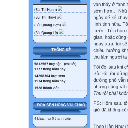
vẫn thấy ở “anh t
(Bùi Thị Hạnh)
sớm hơn… Những 
ngày để kể chuy
(Bùi Thị Thuỷ)
linh tinh nữa. T
(Bùi Quang Hợp)
trước. Tôi chọn c
(Bùi Quang Lệ)
gian, hoặc cũng 
ngày xưa, tôi s
THỐNG KÊ
chiều hướng kh
thu làm người t
5812567
truy cập (
chi tiết
)
Tối đó, sau khi
c
1377
trong hôm nay
Bờ Hồ, rồi dừng 
14268304
lượt xem
đường phố vẫn n
1534
trong hôm nay
nhưng cũng rất r
1528
thành viên
Thu rồi phải kh
PS: Hôm sau, tô
ĐOÁ SEN HỒNG VUI CHÀO
giờ đã không-còn
4 khách và 0 thành viên
Theo Hàn Như (