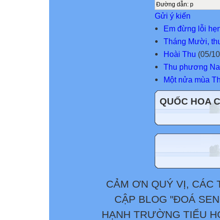
Đường dẫn
:
p
Gửi ý kiến
Em đừng lỗi hẹ
Tháng Mười, th
Hoài Thu
(05/10
Thu phương N
Một nửa mùa T
QUỐC HOA 
CẢM ƠN QUÝ VỊ, CÁC 
CẬP BLOG "ĐOÁ SEN
HẠNH TRƯỜNG TIỂU HỌ