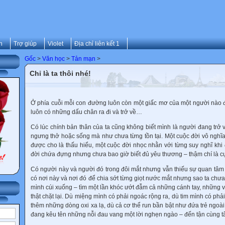
n
Trợ giúp
Violet
Địa chỉ liên kết 1
Gốc
>
Văn học
>
Tản mạn
>
Chỉ là ta thôi nhé!
Ở phía cuỗi mỗi con đường luôn còn một giấc mơ của một người nào 
luôn có những dấu chân ra đi và trở về…
Có lúc chính bản thân của ta cũng không biết mình là người đang trở v
ngưng thở hoặc sống mà như chưa từng tồn tại. Một cuộc đời vô nghĩa
được cho là thấu hiểu, một cuộc đời nhọc nhằn với từng suy nghĩ khi
đời chứa đựng nhưng chưa bao giờ biết đủ yêu thương – thậm chí là cự
Có người này và người đó trong đôi mắt nhưng vẫn thiếu sự quan tâm 
có nơi này và nơi đó để chia sớt từng giọt nước mắt nhưng sao ta chư
mình cúi xuống – tìm một lần khóc ướt đẫm cả những cánh tay, những v
thật chặt lại. Dù miệng mình có phải ngoác rộng ra, dù tim mình có phả
thêm những dòng oxi xa lạ, dù cả cơ thể run bần bật như đứa trẻ ngoài 
đang kêu tên những nỗi đau vang một lời nghẹn ngào – đến tận cùng t