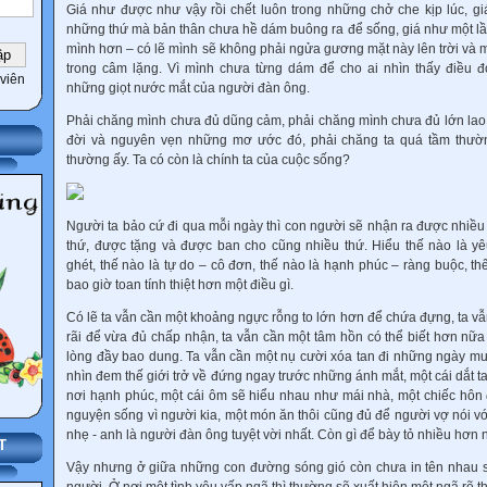
Giá như được như vậy rồi chết luôn trong những chở che kịp lúc, g
những thứ mà bản thân chưa hề dám buông ra để sống, giá như một lầ
mình hơn – có lẽ mình sẽ không phải ngửa gương mặt này lên trời và 
trong câm lặng. Vì mình chưa từng dám để cho ai nhìn thấy điều 
viên
những giọt nước mắt của người đàn ông.
Phải chăng mình chưa đủ dũng cảm, phải chăng mình chưa đủ lớn lao 
đời và nguyên vẹn những mơ ước đó, phải chăng ta quá tầm thườn
thường ấy. Ta có còn là chính ta của cuộc sống?
Người ta bảo cứ đi qua mỗi ngày thì con người sẽ nhận ra được nhiều
thứ, được tặng và được ban cho cũng nhiều thứ. Hiểu thế nào là y
ghét, thế nào là tự do – cô đơn, thế nào là hạnh phúc – ràng buộc, thế
bao giờ toan tính thiệt hơn một điều gì.
Có lẽ ta vẫn cần một khoảng ngực rỗng to lớn hơn để chứa đựng, ta v
rãi để vừa đủ chấp nhận, ta vẫn cần một tâm hồn có thể biết hơn nữ
lòng đầy bao dung. Ta vẫn cần một nụ cười xóa tan đi những ngày mư
nhìn đem thế giới trở về đứng ngay trước những ánh mắt, một cái dắt t
nơi hạnh phúc, một cái ôm sẽ hiểu nhau như mái nhà, một chiếc hôn 
nguyện sống vì người kia, một món ăn thôi cũng đủ để người vợ nói v
nhẹ - anh là người đàn ông tuyệt vời nhất. Còn gì để bày tỏ nhiều hơn
T
Vậy nhưng ở giữa những con đường sóng gió còn chưa in tên nhau s