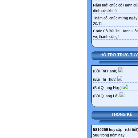
Năm mới chúc cô Hạnh cù
đình sức khoẻ...
Thăm cô, chúc mừng ngày
20/11....
Chúc Cô Bùi Thị Hạnh luôn
vẻ, thành công!...
HỖ TRỢ TRỰC TU
(Bùi Thị Hạnh)
(Bùi Thị Thuỷ)
(Bùi Quang Hợp)
(Bùi Quang Lệ)
THỐNG KÊ
5810259
truy cập (
chi tiết
588
trong hôm nay