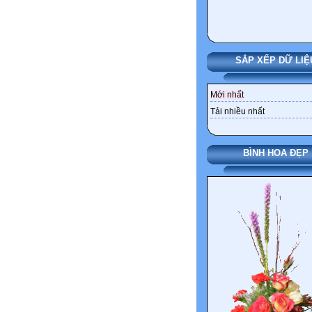
SẮP XẾP DỮ LIỆ
Mới nhất
Tải nhiều nhất
BÌNH HOA ĐẸP