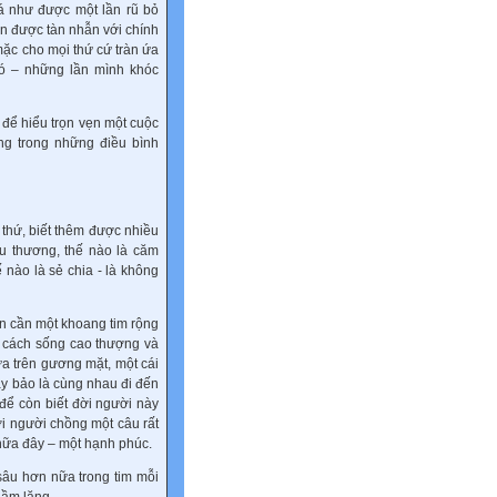
iá như được một lần rũ bỏ
n được tàn nhẫn với chính
mặc cho mọi thứ cứ tràn ứa
đó – những lần mình khóc
để hiểu trọn vẹn một cuộc
g trong những điều bình
 thứ, biết thêm được nhiều
êu thương, thế nào là căm
 nào là sẻ chia - là không
ẫn cần một khoang tim rộng
a cách sống cao thượng và
a trên gương mặt, một cái
ay bảo là cùng nhau đi đến
để còn biết đời người này
ới người chồng một câu rất
 nữa đây – một hạnh phúc.
âu hơn nữa trong tim mỗi