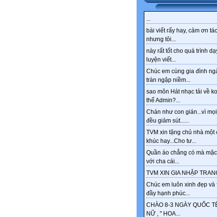
...
bài viết rấy hay, cảm ơn tác
nhưng tôi...
này rất tốt cho quá trình dạ
luyện viết...
Chúc em cùng gia đình ng
tràn ngập niềm...
sao môn Hát nhạc tải về k
thế Admin?...
Chán như con gián...vì mọi
đều giảm sút......
TVM xin tặng chủ nhà một 
khúc hay...Cho tư...
Quần áo chẳng có mà mặc
với cha cái...
TVM XIN GIA NHẬP TRANG
Chúc em luôn xinh đẹp và 
đầy hạnh phúc...
CHÀO 8-3 NGÀY QUỐC T
NỮ , " HOA...