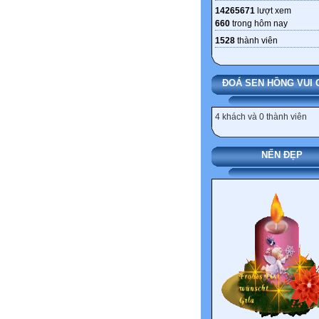
14265671
lượt xem
660
trong hôm nay
1528
thành viên
ĐOÁ SEN HỒNG VUI 
4 khách và 0 thành viên
NẾN ĐẸP