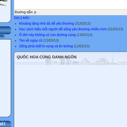
Đường dẫn
:
p
Gửi ý kiến
Khoảng lặng nhỏ đủ để yêu thương
(31/03/13)
Học cách hiểu mỗi người để sống yêu thương nhiều hơn
(31/03/13)
Ở đời này không có con đường cùng
(13/03/13)
Tìm về ngày cũ
(13/03/13)
Sống phải biết hi vọng và tin tưởng
(12/03/13)
QUỐC HOA CÙNG DANH NGÔN
HẤT