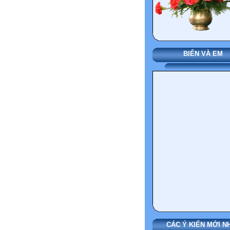
BIỂN VÀ EM
CÁC Ý KIẾN MỚI N