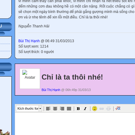
vì mình cảm thấy cần phải khóc, vì mình chỉ nhận ra hết thiếu sót kh
đếm những cơn đau không hề có một cân nặng. Rốt cuộc chẳng có gì t
sẽ chọn một ngày bình thường để phải gắng gượng mình mà sống cho 
ơn và ừ nhẹ tênh để xin lỗi một điều. Chỉ là ta thôi nhé!
U
Nguyễn Thanh Hải
Bùi Thị Hạnh
@ 06:49 31/03/2013
Số lượt xem: 1214
Số lượt thích: 0 người
Chỉ là ta thôi nhé!
Bùi Thị Hạnh
@ 06h:49p 31/03/13
Kích thước font