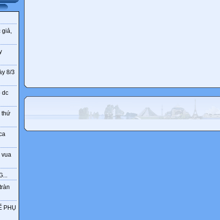
 giả,
y
ày 8/3
o dc
 thứ
ca
 vua
...
tràn
Ế PHỤ