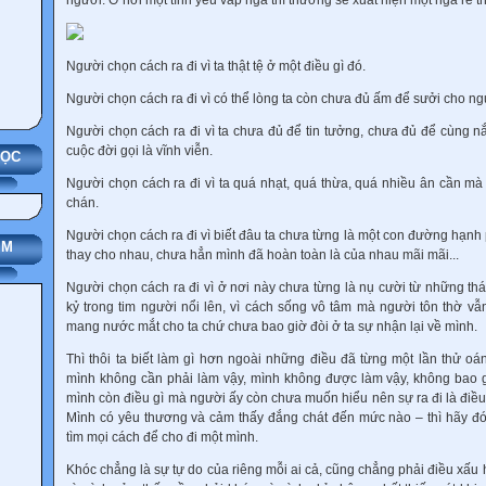
người. Ở nơi một tình yêu vấp ngã thì thường sẽ xuất hiện một ngã rẽ
Người chọn cách ra đi vì ta thật tệ ở một điều gì đó.
Người chọn cách ra đi vì có thể lòng ta còn chưa đủ ấm để sưởi cho 
Người chọn cách ra đi vì ta chưa đủ để tin tưởng, chưa đủ để cùng 
cuộc đời gọi là vĩnh viễn.
HỌC
Người chọn cách ra đi vì ta quá nhạt, quá thừa, quá nhiều ân cần mà
chán.
Người chọn cách ra đi vì biết đâu ta chưa từng là một con đường hạnh 
IM
thay cho nhau, chưa hẳn mình đã hoàn toàn là của nhau mãi mãi...
Người chọn cách ra đi vì ở nơi này chưa từng là nụ cười từ những thá
kỷ trong tim người nổi lên, vì cách sống vô tâm mà người tôn thờ vẫn
mang nước mắt cho ta chứ chưa bao giờ đòi ở ta sự nhận lại về mình.
Thì thôi ta biết làm gì hơn ngoài những điều đã từng một lần thử oá
mình không cần phải làm vậy, mình không được làm vậy, không bao 
mình còn điều gì mà người ấy còn chưa muốn hiểu nên sự ra đi là điều
Mình có yêu thương và cảm thấy đắng chát đến mức nào – thì hãy đ
tìm mọi cách để cho đi một mình.
Khóc chẳng là sự tự do của riêng mỗi ai cả, cũng chẳng phải điều xấu