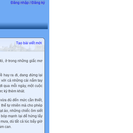
Đăng nhập / Đăng ký
Tạo bài viết mới
đó, ở trong những giấc mơ
ề hay ra đi, đang đứng lại
 với cả những cái nắm tay
 đi qua mỗi ngày, một cuộc
c kỳ thèm khát.
vừa đủ đến mức cần thiết,
a thể tự nhiên mà cho phép
ạt áo, những chiếc ôm siết
i bóp mạnh lại để hứng lấy
mưa, dù tất cả lúc bấy giờ
âm can.