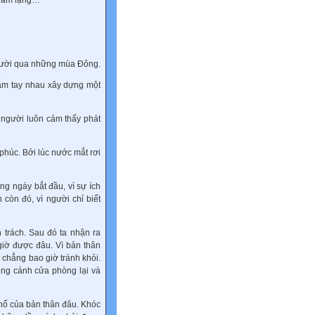
 thầm lặng…
người qua những mùa Đông.
nắm tay nhau xây dựng một
 người luôn cảm thấy phát
phúc. Bởi lúc nước mắt rơi
ng ngày bắt đầu, vì sự ích
 còn đó, vì người chỉ biết
n trách. Sau đó ta nhận ra
giờ được đâu. Vì bản thân
 chẳng bao giờ tránh khỏi.
óng cánh cửa phòng lại và
 hổ của bản thân đâu. Khóc