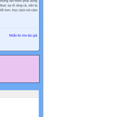
i những lần mình phải đong
hực sự rõ ràng cả, nên ta
tốt hơn. Học cách nói cảm
Nhắn tin cho tác giả