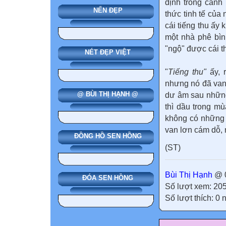
định trong cảnh
NẾN ĐẸP
thức tinh tế của
cái tiếng thu ấy 
một nhà phê bìn
"ngộ" được cái t
NÉT ĐẸP VIỆT
"
Tiếng thu"
ấy, 
nhưng nó đã vang
@ BÙI THỊ HẠNH @
dư âm sau những
thì dầu trong m
không có những 
van lơn cám dỗ, 
ĐỒNG HỒ SEN HỒNG
(ST)
Bùi Thị Hạnh
@ 0
ĐÓA SEN HỒNG
Số lượt xem: 20
Số lượt thích: 0