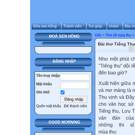
Đóa sen hồng
Thành viên
Trợ giúp
Violet
Địa ch
Gốc
>
Thơ về mùa thu
>
ĐOÁ SEN HỒNG
Bài thơ Tiếng Th
Như một phút ch
ĐĂNG NHẬP
"Tiếng thu” dội 
đến bao giờ?
Tên truy nhập
Xuất hiện giữa 
Mật khẩu
và mơ màng là ng
Ghi nhớ
Thu vịnh và Đây
cho văn học sử 
Quên mật khẩu
ĐK thành viên
Tiếng thu, Lưu 
văn đàn của
GOOD MORNING
những thi sĩ
mùa thu: