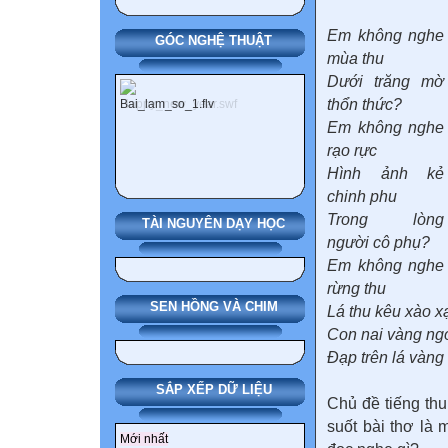
Em không nghe
GÓC NGHỆ THUẬT
mùa thu
Dưới trăng mờ
thổn thức?
Em không nghe
rạo rực
Hình ảnh kẻ
chinh phu
Trong lòng
TÀI NGUYÊN DẠY HỌC
người cô phụ?
Em không nghe
rừng thu
SEN HỒNG VÀ CHIM
Lá thu kêu xào x
Con nai vàng ng
Đạp trên lá vàng
SẮP XẾP DỮ LIỆU
Chủ đề tiếng th
suốt bài thơ là m
Mới nhất