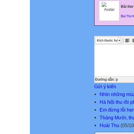
Bài thơ
Bùi Thị 
Kích thước font
Đường dẫn
:
p
Gửi ý kiến
Nhìn những mùa
Hà Nội thu rồi 
Em đừng lỗi hẹ
Tháng Mười, th
Hoài Thu
(05/10