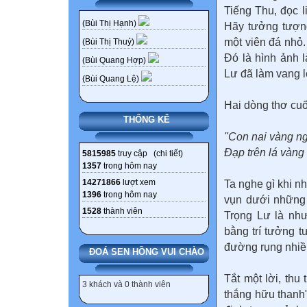
Tiếng Thu, đọc l
(Bùi Thị Hạnh)
Hãy tưởng tượn
một viên đá nhỏ.
(Bùi Thị Thuỷ)
Đó là hình ảnh 
(Bùi Quang Hợp)
Lư
đã làm vang l
(Bùi Quang Lệ)
Hai dòng thơ cuố
THỐNG KÊ
"Con nai vàng n
Đạp trên lá vàng
5815985
truy cập (
chi tiết
)
1357
trong hôm nay
14271866
lượt xem
Ta nghe gì khi n
1396
trong hôm nay
vụn dưới những 
1528
thành viên
Trọng Lư là như
bằng trí tưởng t
đường rụng nhiề
ĐOÁ SEN HỒNG VUI CHÀO
Tắt một lời, thu
3 khách và 0 thành viên
thắng hữu thanh