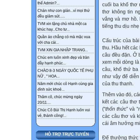
thế Admin?...
cuối ba khổ thơ 
Chán như con gián...vì mọi thứ
thơ không tin n
đều giảm sút......
vắng và mơ hồ. 
TVM xin tặng chủ nhà một ca
tiếng thu dịu nh
khúc hay...Cho tư...
Quần áo chẳng có mà mặc vua
Cấu trúc của bài
với cha cái...
thu. Hầu hết các
TVM XIN GIA NHẬP TRANG...
câu đều đặn. Ở b
Chúc em luôn xinh đẹp và tràn
xem mỗi dòng là 
đầy hạnh phúc...
câu, khổ thứ ba 
CHÀO 8-3 NGÀY QUỐC TẾ PHỤ
như vậy để diễn 
NỮ , " HOA...
của thu thanh.
Năm mới chúc cô Hạnh cùng gia
đình sức khoẻ...
Thêm vào đó, các
Thăm cô, chúc mừng ngày
kết các câu thơ 
20/11....
(“
thổn thức
” và “
Chúc Cô Bùi Thị Hạnh luôn vui
các câu thơ và k
vẻ, thành công!...
cái âm hưởng mi
HỖ TRỢ TRỰC TUYẾN
Để thưởng thức t