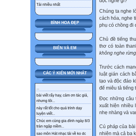
đọc nghe gì?
Tải nhiều nhất
Chúng ta nghe l
cách hóa, nghe t
BÌNH HOA ĐẸP
phụ có chồng đi đ
Chủ đề tiếng th
thơ có toàn tha
BIỂN VÀ EM
không nghe rừng
Trước cách mạng
CÁC Ý KIẾN MỚI NHẤT
luật gián cách b
tạo và độc đáo k
để miêu tả tiếng 
...
bài viết rấy hay, cảm ơn tác giả,
Đọc những câu t
nhưng tôi...
xuất hiện nhiều
này rất tốt cho quá trình dạy
nhẹ nhàng và van
luyện viết...
Chúc em cùng gia đình ngày 8/3
Cú pháp của bài
tràn ngập niềm...
nhiên mà cả ba k
sao môn Hát nhạc tải về ko dc