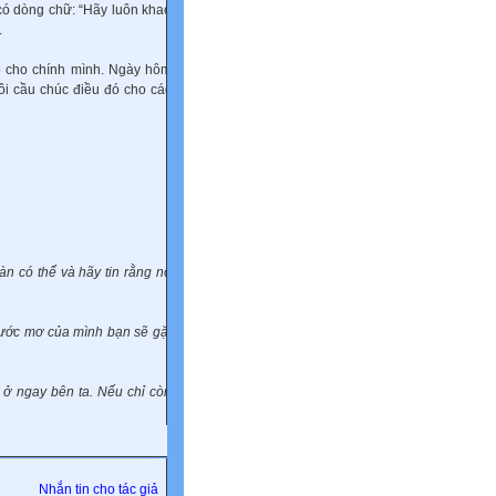
có dòng chữ: “Hãy luôn khao
.
đó cho chính mình. Ngày hôm
ôi cầu chúc điều đó cho các
àn có thể và hãy tin rằng nó
 ước mơ của mình bạn sẽ gặt
 ở ngay bên ta. Nếu chỉ còn
Nhắn tin cho tác giả