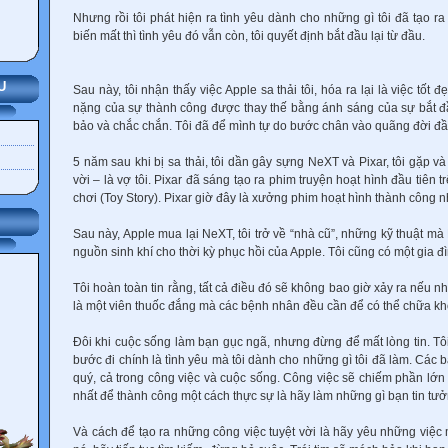
Nhưng rồi tôi phát hiện ra tình yêu dành cho những gì tôi đã tạo r
biến mất thì tình yêu đó vẫn còn, tôi quyết định bắt đầu lại từ đầu.
U
Sau này, tôi nhận thấy việc Apple sa thải tôi, hóa ra lại là việc tốt 
nặng của sự thành công được thay thế bằng ánh sáng của sự bắt đ
bảo và chắc chắn. Tôi đã để mình tự do bước chân vào quãng đời đầ
5 năm sau khi bị sa thải, tôi dần gây sựng NeXT và Pixar, tôi gặp v
vời – là vợ tôi. Pixar đã sáng tạo ra phim truyện hoạt hình đầu tiên 
chơi (Toy Story). Pixar giờ đây là xưởng phim hoạt hình thành công nh
Sau này, Apple mua lại NeXT, tôi trở về “nhà cũ”, những kỹ thuật mà
nguồn sinh khí cho thời kỳ phục hồi của Apple. Tôi cũng có một gia đ
Tôi hoàn toàn tin rằng, tất cả điều đó sẽ không bao giờ xảy ra nếu nh
là một viên thuốc đắng mà các bệnh nhân đều cần để có thể chữa kh
Đôi khi cuộc sống làm bạn gục ngã, nhưng đừng để mất lòng tin. Tôi 
bước đi chính là tình yêu mà tôi dành cho những gì tôi đã làm. Các 
quý, cả trong công việc và cuộc sống. Công việc sẽ chiếm phần lớn
nhất để thành công một cách thực sự là hãy làm những gì bạn tin tưởn
Và cách để tạo ra những công việc tuyệt vời là hãy yêu những việc