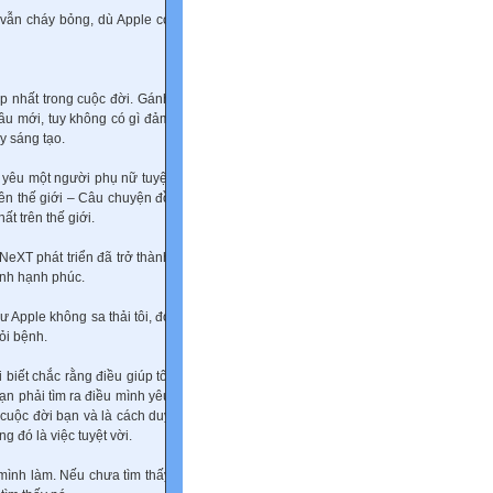
a vẫn cháy bỏng, dù Apple có
đẹp nhất trong cuộc đời. Gánh
ầu mới, tuy không có gì đảm
y sáng tạo.
à yêu một người phụ nữ tuyệt
trên thế giới – Câu chuyện đồ
ất trên thế giới.
 NeXT phát triển đã trở thành
ình hạnh phúc.
ư Apple không sa thải tôi, đó
ỏi bệnh.
biết chắc rằng điều giúp tôi
bạn phải tìm ra điều mình yêu
 cuộc đời bạn và là cách duy
g đó là việc tuyệt vời.
 mình làm. Nếu chưa tìm thấy