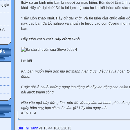
thấy sự an bình nếu bạn là người ưa mạo hiểm. Bên dưới tấm ảnh 
ng gia
khát. Hãy cứ dại khờ“ Đó là lời tạm biệt của họ khi kết thúc cuốn sách
“Hãy luôn khao khát. Hãy cứ dại khờ” Và tôi luôn cầu chúc điều 
nay, các bạn đã tốt nghiệp và chuẩn bị bước vào con đường mới, t
bạn.
 vui
Hãy luôn khao khát. Hãy cứ dại khờ.
YẾN
Lời kết:
Khi bạn muốn biến ước mơ trở thành hiện thực, điều này là hoàn to
đúng.
Cuộc đời là chuỗi những ngày lao động và hãy lao động cho chính
hái được thành công.
Nếu vấp ngã hãy đứng lên, nếu đổ vỡ hãy làm lại hạnh phúc đang
ngày hôm nay, bạn sẽ muốn làm gì? Hãy làm ngay thôi.
KÊNH 14
Bùi Thị Hạnh
@ 16:44 10/03/2013