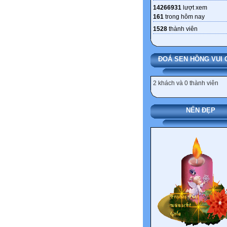
14266931
lượt xem
161
trong hôm nay
1528
thành viên
ĐOÁ SEN HỒNG VUI 
2 khách và 0 thành viên
NẾN ĐẸP