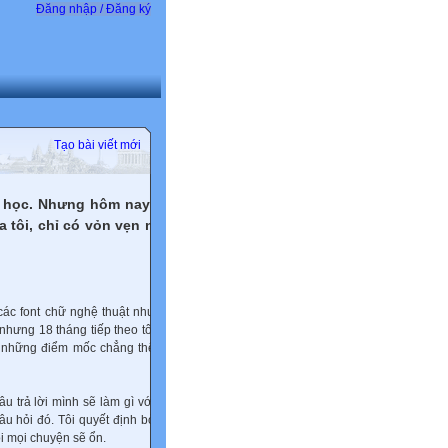
Đăng nhập / Đăng ký
Tạo bài viết mới
i học. Nhưng hôm nay tôi
 tôi, chỉ có vỏn vẹn như
các font chữ nghệ thuật như
hưng 18 tháng tiếp theo tôi
ôi những điểm mốc chẳng thể
âu trả lời mình sẽ làm gì với
câu hỏi đó. Tôi quyết định bỏ
ồi mọi chuyện sẽ ổn.