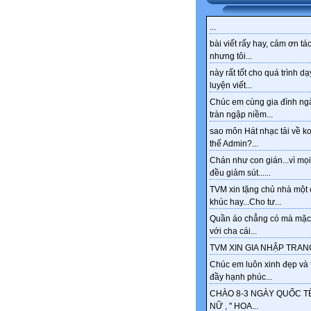
...
bài viết rấy hay, cảm ơn tác
nhưng tôi...
này rất tốt cho quá trình dạ
luyện viết...
Chúc em cùng gia đình ng
tràn ngập niềm...
sao môn Hát nhạc tải về k
thế Admin?...
Chán như con gián...vì mọi
đều giảm sút......
TVM xin tặng chủ nhà một 
khúc hay...Cho tư...
Quần áo chẳng có mà mặc
với cha cái...
TVM XIN GIA NHẬP TRANG
Chúc em luôn xinh đẹp và 
đầy hạnh phúc...
CHÀO 8-3 NGÀY QUỐC T
NỮ , " HOA...