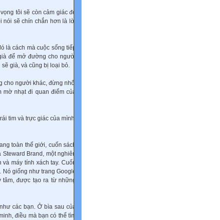
y vọng tôi sẽ còn cảm giác đó
i nói sẽ chín chắn hơn là lời
 đó là cách mà cuộc sống tiếp
i già để mở đường cho người
sẽ già, và cũng bị loại bỏ.
ng cho người khác, đừng nhốt
m mờ nhạt đi quan điểm của
ái tim và trực giác của mình.
ang toàn thế giới, cuốn sách
là Steward Brand, một nghiên
 và máy tính xách tay. Cuốn
. Nó giống như trang Google
y tâm, được tạo ra từ những
 như các bạn. Ở bìa sau của
inh, điều mà bạn có thể tìm