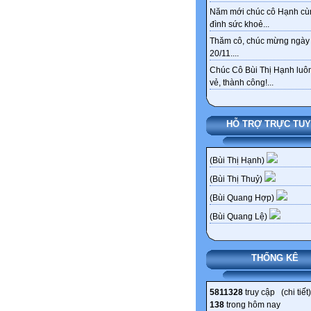
Năm mới chúc cô Hạnh cù
đình sức khoẻ...
Thăm cô, chúc mừng ngày
20/11....
Chúc Cô Bùi Thị Hạnh luôn
vẻ, thành công!...
HỖ TRỢ TRỰC TU
(Bùi Thị Hạnh)
(Bùi Thị Thuỷ)
(Bùi Quang Hợp)
(Bùi Quang Lệ)
THỐNG KÊ
5811328
truy cập (
chi tiết
)
138
trong hôm nay