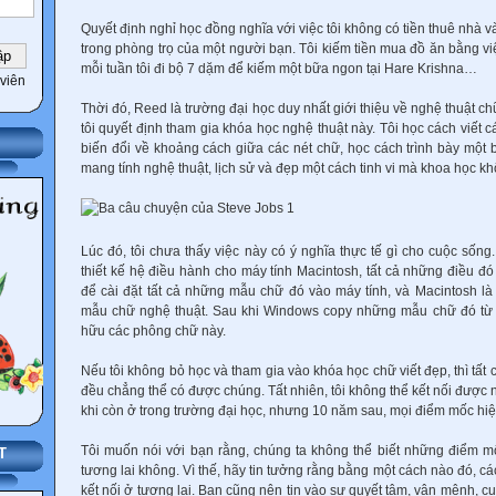
Quyết định nghỉ học đồng nghĩa với việc tôi không có tiền thuê nhà 
trong phòng trọ của một người bạn. Tôi kiếm tiền mua đồ ăn bằng việ
mỗi tuần tôi đi bộ 7 dặm để kiếm một bữa ngon tại Hare Krishna…
viên
Thời đó, Reed là trường đại học duy nhất giới thiệu về nghệ thuật c
tôi quyết định tham gia khóa học nghệ thuật này. Tôi học cách viết 
biến đổi về khoảng cách giữa các nét chữ, học cách trình bày một
mang tính nghệ thuật, lịch sử và đẹp một cách tinh vi mà khoa học k
Lúc đó, tôi chưa thấy việc này có ý nghĩa thực tế gì cho cuộc sống
thiết kế hệ điều hành cho máy tính Macintosh, tất cả những điều đó t
để cài đặt tất cả những mẫu chữ đó vào máy tính, và Macintosh là
mẫu chữ nghệ thuật. Sau khi Windows copy những mẫu chữ đó từ M
hữu các phông chữ này.
Nếu tôi không bỏ học và tham gia vào khóa học chữ viết đẹp, thì tất
đều chẳng thể có được chúng. Tất nhiên, tôi không thể kết nối đượ
khi còn ở trong trường đại học, nhưng 10 năm sau, mọi điểm mốc hiện
Tôi muốn nói với bạn rằng, chúng ta không thể biết những điểm mố
T
tương lai không. Vì thế, hãy tin tưởng rằng bằng một cách nào đó, c
kết nối ở tương lại. Bạn cũng nên tin vào sự quyết tâm, vận mệnh, c