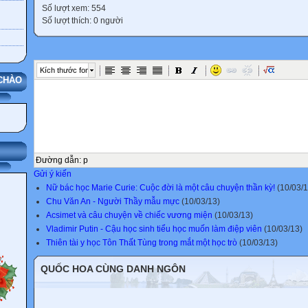
Số lượt xem: 554
Số lượt thích: 0 người
Kích thước font
CHÀO
Đường dẫn
:
p
Gửi ý kiến
Nữ bác học Marie Curie: Cuộc đời là một câu chuyện thần kỳ!
(10/03/1
Chu Văn An - Người Thầy mẫu mực
(10/03/13)
Acsimet và câu chuyện về chiếc vương miện
(10/03/13)
Vladimir Putin - Cậu học sinh tiểu học muốn làm điệp viên
(10/03/13)
Thiên tài y học Tôn Thất Tùng trong mắt một học trò
(10/03/13)
QUỐC HOA CÙNG DANH NGÔN