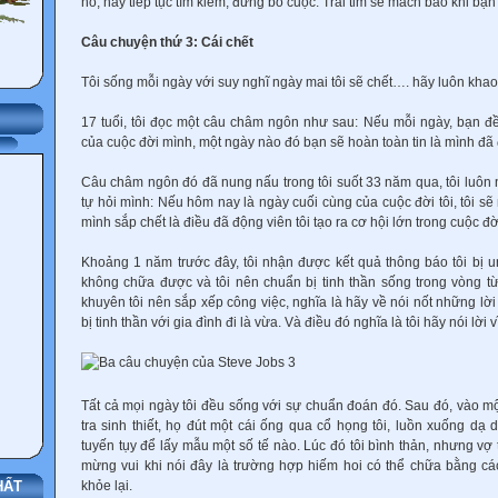
nó, hãy tiếp tục tìm kiếm, đừng bỏ cuộc. Trái tim sẽ mách bảo khi bạn 
Câu chuyện thứ 3: Cái chết
Tôi sống mỗi ngày với suy nghĩ ngày mai tôi sẽ chết…. hãy luôn khao
17 tuổi, tôi đọc một câu châm ngôn như sau: Nếu mỗi ngày, bạn 
của cuộc đời mình, một ngày nào đó bạn sẽ hoàn toàn tin là mình đã
Câu châm ngôn đó đã nung nấu trong tôi suốt 33 năm qua, tôi luôn
tự hỏi mình: Nếu hôm nay là ngày cuối cùng của cuộc đời tôi, tôi s
mình sắp chết là điều đã động viên tôi tạo ra cơ hội lớn trong cuộc đờ
Khoảng 1 năm trước đây, tôi nhận được kết quả thông báo tôi bị u
không chữa được và tôi nên chuẩn bị tinh thần sống trong vòng t
khuyên tôi nên sắp xếp công việc, nghĩa là hãy về nói nốt những lời
bị tinh thần với gia đình đi là vừa. Và điều đó nghĩa là tôi hãy nói lời v
Tất cả mọi ngày tôi đều sống với sự chuẩn đoán đó. Sau đó, vào một 
tra sinh thiết, họ đút một cái ống qua cổ họng tôi, luồn xuống dạ d
tuyến tụy để lấy mẫu một số tế nào. Lúc đó tôi bình thản, nhưng vợ 
mừng vui khi nói đây là trường hợp hiếm hoi có thể chữa bằng các
khỏe lại.
HẤT