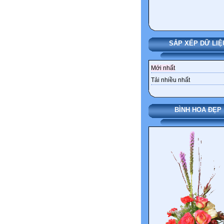
SẮP XẾP DỮ LIỆ
Mới nhất
Tải nhiều nhất
BÌNH HOA ĐẸP