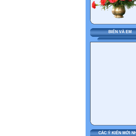
BIỂN VÀ EM
CÁC Ý KIẾN MỚI N