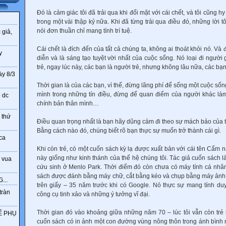
Đó là cảm giác tôi đã trải qua khi đối mặt với cái chết, và tôi cũng h
trong một vài thập kỷ nữa. Khi đã từng trải qua điều đó, những lời tô
nói đơn thuần chỉ mang tính trí tuệ.
 giả,
Cái chết là đích đến của tất cả chúng ta, không ai thoát khỏi nó. Và
y
diễn và là sáng tạo tuyệt vời nhất của cuộc sống. Nó loại đi ngườ
trẻ, ngay lúc này, các bạn là người trẻ, nhưng không lâu nữa, các bạn 
ày 8/3
Thời gian là của các bạn, vì thế, đừng lãng phí để sống một cuộc số
mình trong những tín điều, đừng để quan điểm của người khác là
o dc
chính bản thân mình…
 thứ
Điều quan trọng nhất là bạn hãy dũng cảm đi theo sự mách bảo của tr
Bằng cách nào đó, chúng biết rõ bạn thực sự muốn trở thành cái gì.
ca
Khi còn trẻ, có một cuốn sách kỳ lạ được xuất bản với cái tên Cẩm n
này giống như kinh thánh của thế hệ chúng tôi. Tác giả cuốn sách 
 vua
cứu sinh ở Menlo Park. Thời điểm đó còn chưa có máy tính cá nhân
sách được đánh bằng máy chữ, cắt bằng kéo và chụp bằng máy ảnh
...
trên giấy – 35 năm trước khi có Google. Nó thực sự mang tính du
tràn
công cụ tinh xảo và những ý tưởng vĩ đại.
Thời gian đó vào khoảng giữa những năm 70 – lúc tôi vẫn còn trẻ
Ế PHỤ
cuốn sách có in ảnh một con đường vùng nông thôn trong ánh bình m