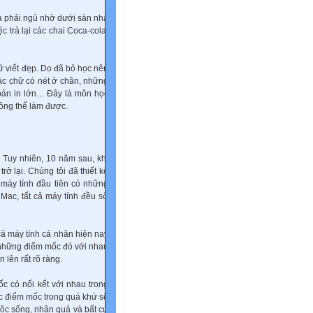
và phải ngủ nhờ dưới sàn nhà
c trả lại các chai Coca-cola,
hữ viết đẹp. Do đã bỏ học nên
các chữ có nét ở chân, những
 bản in lớn… Đây là môn học
hông thể làm được.
. Tuy nhiên, 10 năm sau, khi
rở lại. Chúng tôi đã thiết kế
 máy tính đầu tiên có những
ac, tất cả máy tính đều sở
 cả máy tính cá nhân hiện nay
c những điểm mốc đó với nhau
 lên rất rõ ràng.
c có nối kết với nhau trong
ác điểm mốc trong quá khứ sẽ
uộc sống, nhân quả và bất cứ