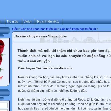
n
Trợ giúp
Violet
Địa chỉ liên kết 1
Gốc
>
Các nhà khoa học thiên tài
>
Các nhà khoa học thiên tài
>
Ba câu chuyện của Steve Jobs
Thành thật mà nói, tôi thậm chí chưa bao giờ học đạ
muốn chia sẻ với bạn ba câu chuyện từ cuộc sống của
thế – 3 câu chuyện.
Câu chuyện đầu tiên: Kết nối điểm mốc
Nếu tôi không bỏ học, các máy tính cá nhân sẽ chẳng thể sở hữu 
ngày nay….Tôi rời bỏ Reed College chỉ sau 6 tháng đầu nhập học, n
mới chính thức đi khỏi đó. 18 tháng ngắn ngủi đã mang lại cho t
quên, và khẳng định niềm tin nghỉ học là đúng đắn.
Nghỉ học để tìm hướng đi riêng 6 tháng tại Reed, tôi không tìm ra c
cuộc đời sau này, thậm chí chẳng tin rằng Reed sẽ giúp tôi trả lời 
học sau khi tiêu hết số tiền bố mẹ dành dụm khi về hưu, và tin rằng r