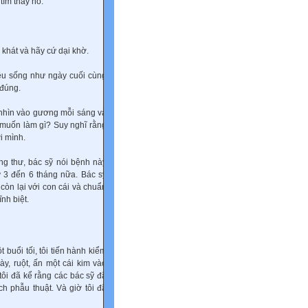
tìm thấy nó.
 khát và hãy cứ dại khờ.
đều sống như ngày cuối cùng
 đúng.
 nhìn vào gương mỗi sáng và
ẽ muốn làm gì? Suy nghĩ rằng
i mình.
ng thư, bác sỹ nói bệnh này
ừ 3 đến 6 tháng nữa. Bác sỹ
 còn lại với con cái và chuẩn
ĩnh biệt.
buổi tối, tôi tiến hành kiểm
ày, ruột, ấn một cái kim vào
tôi đã kể rằng các bác sỹ đã
h phẫu thuật. Và giờ tôi đã