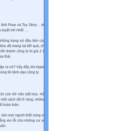
 tính Pixar và Toy Story… dù
u tuyệt vời nhất ….
những trang sử đầu tiên của
 đứa đã mang lại kết quả, chỉ
ển thành công ty trị giá 2 tỷ
a thải.
lập ra nó? Vậy đấy, khi Apple
cùng tôi lãnh đạo công ty.
hí còn trở nên bất hòa. Hội
i một cách rất rõ ràng, những
ất hoàn toàn.
ã làm mọi người thất vọng và
ắng xin lỗi cho những cư xử
cuộc.