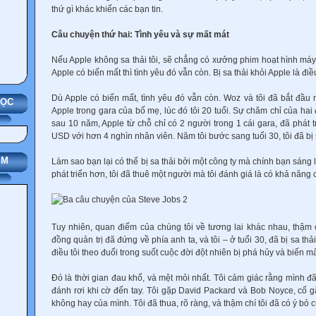
thứ gì khác khiến các bạn tin.
Câu chuyện thứ hai: Tình yêu và sự mất mát
Nếu Apple không sa thải tôi, sẽ chẳng có xưởng phim hoạt hình máy
Apple có biến mất thì tình yêu đó vẫn còn. Bị sa thải khỏi Apple là điề
Dù Apple có biến mất, tình yêu đó vẫn còn. Woz và tôi đã bắt đầu 
HỌC
Apple trong gara của bố mẹ, lúc đó tôi 20 tuổi. Sự chăm chỉ của hai
sau 10 năm, Apple từ chỗ chỉ có 2 người trong 1 cái gara, đã phát tri
USD với hơn 4 nghìn nhân viên. Năm tôi bước sang tuổi 30, tôi đã bị s
IM
Làm sao bạn lại có thể bị sa thải bởi một công ty mà chính bạn sáng 
phát triển hơn, tôi đã thuê một người mà tôi đánh giá là có khả năng 
Tuy nhiên, quan điểm của chúng tôi về tương lai khác nhau, thậm c
đồng quản trị đã đứng về phía anh ta, và tôi – ở tuổi 30, đã bị sa thả
điều tôi theo đuổi trong suốt cuộc đời đột nhiên bị phá hủy và biến m
Đó là thời gian đau khổ, và mệt mỏi nhất. Tôi cảm giác rằng mình đ
đánh rơi khi cờ đến tay. Tôi gặp David Packard và Bob Noyce, cố g
không hay của mình. Tôi đã thua, rõ ràng, và thậm chí tôi đã có ý bỏ 