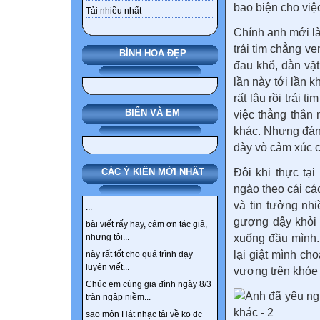
bao biện cho việ
Tải nhiều nhất
Chính anh mới là
trái tim chẳng vẹ
BÌNH HOA ĐẸP
đau khổ, dằn vặt
lần này tới lần 
rất lâu rồi trái 
BIỂN VÀ EM
việc thẳng thắn 
khác. Nhưng đáng
dày vò cảm xúc 
Đôi khi thực tạ
CÁC Ý KIẾN MỚI NHẤT
ngào theo cái cá
và tin tưởng nh
...
gượng dậy khỏi 
bài viết rấy hay, cảm ơn tác giả,
xuống đầu mình.
nhưng tôi...
lại giật mình ch
này rất tốt cho quá trình dạy
luyện viết...
vương trên khóe
Chúc em cùng gia đình ngày 8/3
tràn ngập niềm...
sao môn Hát nhạc tải về ko dc