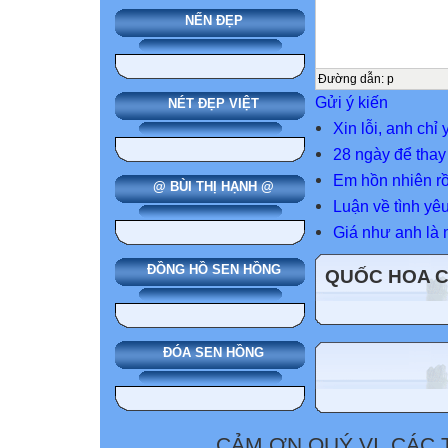
NẾN ĐẸP
Đường dẫn
:
p
Gửi ý kiến
NÉT ĐẸP VIỆT
Xin lỗi, anh chỉ
28 ngày để thay
Em hồn nhiên rồ
@ BÙI THỊ HẠNH @
Luận về tình yê
Giá như anh là n
ĐỒNG HỒ SEN HỒNG
QUỐC HOA 
ĐÓA SEN HỒNG
CẢM ƠN QUÝ VỊ, CÁC 