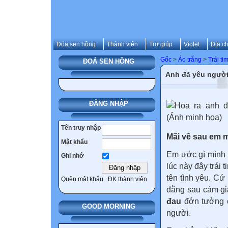
Đóa sen hồng
Thành viên
Trợ giúp
Violet
Địa ch
Gốc
>
Áo trắng
>
Trái ti
ĐOÁ SEN HỒNG
Anh đã yêu người
ĐĂNG NHẬP
Tên truy nhập
Mãi về sau em m
Mật khẩu
Em ước gì mình c
Ghi nhớ
lúc này đây trái
tên tình yêu. Cứ
Quên mật khẩu
ĐK thành viên
đằng sau cảm gi
đau
đớn tưởng 
GOOD MORNING
người.