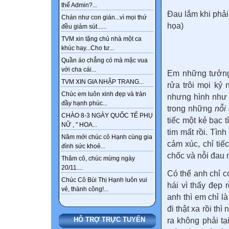
thế Admin?...
Đau lắm khi phải
Chán như con gián...vì mọi thứ
họa)
đều giảm sút......
TVM xin tặng chủ nhà một ca
khúc hay...Cho tư...
Quần áo chẳng có mà mặc vua
với cha cái...
Em những tưởng 
TVM XIN GIA NHẬP TRANG...
rửa trôi mọi kỷ
Chúc em luôn xinh đẹp và tràn
nhưng hình như 
đầy hạnh phúc...
trong những
nỗi
CHÀO 8-3 NGÀY QUỐC TẾ PHỤ
tiếc một kẻ bạc 
NỮ , " HOA...
tim mất rồi. Tìn
Năm mới chúc cô Hạnh cùng gia
cảm xúc, chỉ ti
đình sức khoẻ...
chốc và nỗi đau 
Thăm cô, chúc mừng ngày
20/11....
Có thể anh chỉ 
Chúc Cô Bùi Thị Hạnh luôn vui
hái vì thấy đẹp 
vẻ, thành công!...
anh thì em chỉ l
đi thật xa rồi t
HỖ TRỢ TRỰC TUYẾN
ra không phải t