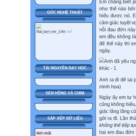
Em chẳng biết p
như thế nào bởi 
GÓC NGHỆ THUẬT
hiểu được nó. E
cảm giác tuyệt v
nỗi đau đớn này 
em đều không là
để thế này thì 
ngày.
TÀI NGUYÊN DẠY HỌC
Anh ra đi để lại
minh họa)
SEN HỒNG VÀ CHIM
Ngày ấy em tự h
cũng không hiểu
giác lâng lâng c
gót ra đi. Lần t
SẮP XẾP DỮ LIỆU
không thể tiếp t
hai em đau đớn v
Mới nhất