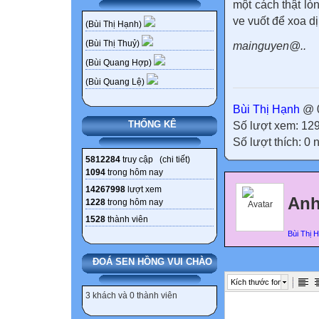
một cách thật lò
ve vuốt để xoa d
(Bùi Thị Hạnh)
(Bùi Thị Thuỷ)
mainguyen@..
(Bùi Quang Hợp)
(Bùi Quang Lệ)
Bùi Thị Hạnh
@ 0
THỐNG KÊ
Số lượt xem: 12
Số lượt thích: 0
5812284
truy cập (
chi tiết
)
1094
trong hôm nay
14267998
lượt xem
Anh
1228
trong hôm nay
1528
thành viên
Bùi Thị 
ĐOÁ SEN HỒNG VUI CHÀO
Kích thước font
3 khách và 0 thành viên