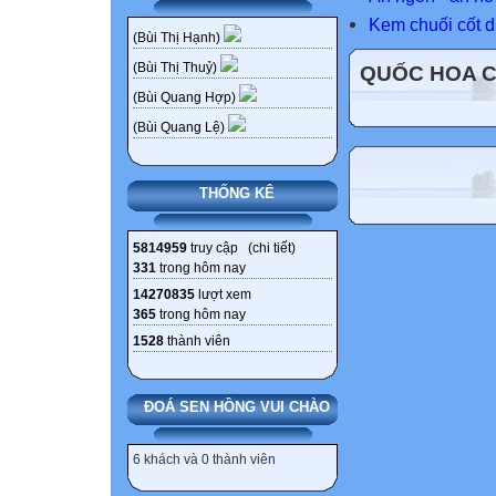
Kem chuối cốt 
(Bùi Thị Hạnh)
(Bùi Thị Thuỷ)
QUỐC HOA 
(Bùi Quang Hợp)
(Bùi Quang Lệ)
THỐNG KÊ
5814959
truy cập (
chi tiết
)
331
trong hôm nay
14270835
lượt xem
365
trong hôm nay
1528
thành viên
ĐOÁ SEN HỒNG VUI CHÀO
6 khách và 0 thành viên