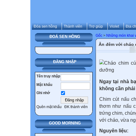
Đóa sen hồng
Thành viên
Trợ giúp
Violet
Địa ch
Gốc
>
Những món khai v
ĐOÁ SEN HỒNG
Ăn đêm với cháo 
ĐĂNG NHẬP
Tên truy nhập
Ngay tại nhà b
Mật khẩu
không cần phải 
Ghi nhớ
Chim cút nấu ch
thơm như nấu c
Quên mật khẩu
ĐK thành viên
trứng chim, chún
với cháo, vừa ng
GOOD MORNING
Nguyên liệu: