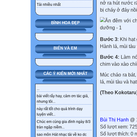
nở ra hút nước r
Tải nhiều nhất
bị cháy ở đáy nồi
BÌNH HOA ĐẸP
Bước 3
: Khi hạ
Hành lá, mùi tàu 
BIỂN VÀ EM
Bước 4:
Làm nón
chim vào xào chí
CÁC Ý KIẾN MỚI NHẤT
Múc
cháo
ra bát,
lá, mùi tàu và hạt
...
(Theo Kokotaru
bài viết rấy hay, cảm ơn tác giả,
nhưng tôi...
này rất tốt cho quá trình dạy
luyện viết...
Bùi Thị Hạnh
@ 1
Chúc em cùng gia đình ngày 8/3
Số lượt xem: 72
tràn ngập niềm...
Số lượt thích: 0
sao môn Hát nhạc tải về ko dc