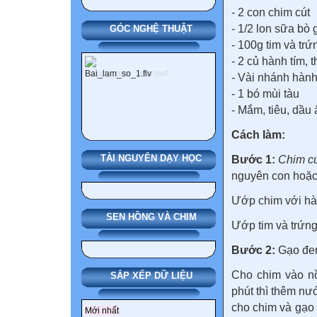
- 2 con chim cút
- 1/2 lon sữa bò
GÓC NGHỆ THUẬT
- 100g tim và tr
- 2 củ hành tím, 
- Vài nhánh hành
- 1 bó mùi tàu
- Mắm, tiêu, dầu
Cách làm:
TÀI NGUYÊN DẠY HỌC
Bước 1:
Chim c
nguyên con hoặc 
Ướp chim với hàn
SEN HỒNG VÀ CHIM
Ướp tim và trứng
Bước 2:
Gạo đem
Cho chim vào nồ
SẮP XẾP DỮ LIỆU
phút thì thêm nư
cho chim và gạo 
Mới nhất