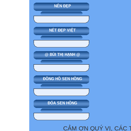
NẾN ĐẸP
NÉT ĐẸP VIỆT
@ BÙI THỊ HẠNH @
ĐỒNG HỒ SEN HỒNG
ĐÓA SEN HỒNG
CẢM ƠN QUÝ VỊ, CÁC 