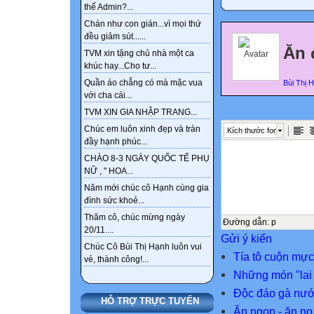
thế Admin?...
Chán như con gián...vì mọi thứ
đều giảm sút......
Ăn 
TVM xin tặng chủ nhà một ca
khúc hay...Cho tư...
Quần áo chẳng có mà mặc vua
Bùi Thị 
với cha cái...
TVM XIN GIA NHẬP TRANG...
Chúc em luôn xinh đẹp và tràn
Kích thước font
đầy hạnh phúc...
CHÀO 8-3 NGÀY QUỐC TẾ PHỤ
NỮ , " HOA...
Năm mới chúc cô Hạnh cùng gia
đình sức khoẻ...
Thăm cô, chúc mừng ngày
Đường dẫn
:
p
20/11....
Gửi ý kiến
Chúc Cô Bùi Thị Hạnh luôn vui
Tía tô cuộn mực
vẻ, thành công!...
Những món "lai 
Độc đáo gà nướ
HỖ TRỢ TRỰC TUYẾN
Ăn ngon - ăn no 