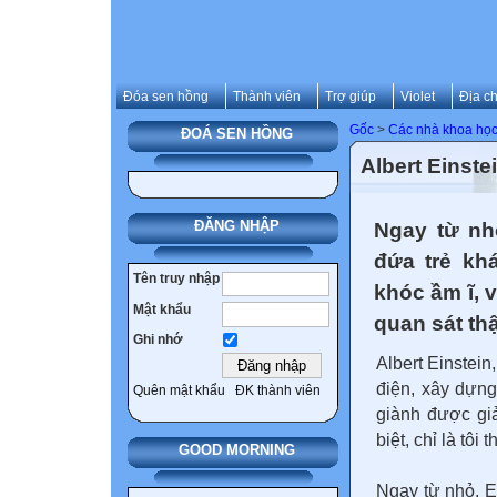
Đóa sen hồng
Thành viên
Trợ giúp
Violet
Địa ch
Gốc
>
Các nhà khoa học 
ĐOÁ SEN HỒNG
Albert Einstei
ĐĂNG NHẬP
Ngay từ nh
đứa trẻ kh
Tên truy nhập
khóc ầm ĩ, 
Mật khẩu
quan sát thậ
Ghi nhớ
Albert Einstein
điện, xây dựng
Quên mật khẩu
ĐK thành viên
giành được giả
biệt, chỉ là tôi
GOOD MORNING
Ngay từ nhỏ, E