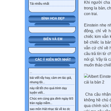
Khi người cha 
Tải nhiều nhất
trong la bàn, c
con trai.
BÌNH HOA ĐẸP
Einstein nhẹ n
động, chỉ về 
chiếc kim vẫn 
BIỂN VÀ EM
bê chiếc la bà
vẫn cứ chỉ về
câu trả lời từ
nói gì. Vậy là 
CÁC Ý KIẾN MỚI NHẤT
muốn tháo chiế
...
bài viết rấy hay, cảm ơn tác giả,
nhưng tôi...
này rất tốt cho quá trình dạy
luyện viết...
Cha cậu nhận r
Chúc em cùng gia đình ngày 8/3
không hề chủ 
tràn ngập niềm...
qua chính sức l
sao môn Hát nhạc tải về ko dc