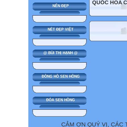
QUỐC HOA 
NẾN ĐẸP
NÉT ĐẸP VIỆT
@ BÙI THỊ HẠNH @
ĐỒNG HỒ SEN HỒNG
ĐÓA SEN HỒNG
CẢM ƠN QUÝ VỊ, CÁC 