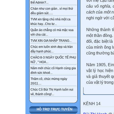
với mẹ cậu rằn
thế Admin?...
câu vô nghĩa, 
Chán như con gián...vì mọi thứ
cách của một n
đều giảm sút......
nghi ngờ với câ
TVM xin tặng chủ nhà một ca
khúc hay...Cho tư...
Những thành tí
Quần áo chẳng có mà mặc vua
với cha cái...
một thần đồng. 
TVM XIN GIA NHẬP TRANG...
đổi, đặc biệt l
của mình ông l
Chúc em luôn xinh đẹp và tràn
đầy hạnh phúc...
cũng thường bắt
CHÀO 8-3 NGÀY QUỐC TẾ PHỤ
NỮ , " HOA...
Năm 1905, Eins
Năm mới chúc cô Hạnh cùng gia
vật lý học hiện
đình sức khoẻ...
và giả thuyết 
Thăm cô, chúc mừng ngày
của vật lý tron
20/11....
Chúc Cô Bùi Thị Hạnh luôn vui
vẻ, thành công!...
KÊNH 14
HỖ TRỢ TRỰC TUYẾN