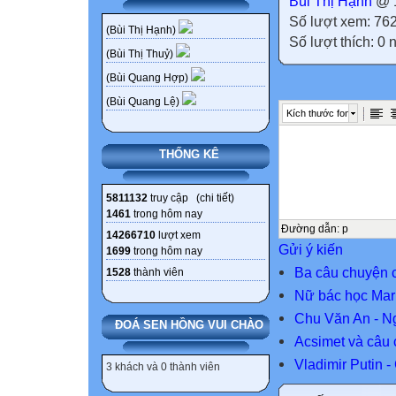
Bùi Thị Hạnh
@ 1
Số lượt xem: 76
(Bùi Thị Hạnh)
Số lượt thích: 0
(Bùi Thị Thuỷ)
(Bùi Quang Hợp)
(Bùi Quang Lệ)
Kích thước font
THỐNG KÊ
5811132
truy cập (
chi tiết
)
1461
trong hôm nay
Đường dẫn
:
p
14266710
lượt xem
Gửi ý kiến
1699
trong hôm nay
Ba câu chuyện 
1528
thành viên
Nữ bác học Mari
Chu Văn An - 
ĐOÁ SEN HỒNG VUI CHÀO
Acsimet và câu
Vladimir Putin 
3 khách và 0 thành viên