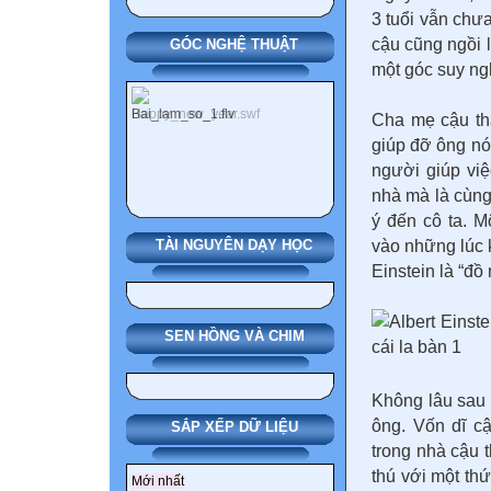
3 tuổi vẫn chưa
cậu cũng ngồi l
GÓC NGHỆ THUẬT
một góc suy ng
Cha mẹ cậu thậ
giúp đỡ ông nó
người giúp việ
nhà mà là cùng
ý đến cô ta. M
vào những lúc 
TÀI NGUYÊN DẠY HỌC
Einstein là “đồ
SEN HỒNG VÀ CHIM
Không lâu sau 
ông. Vốn dĩ cậ
SẮP XẾP DỮ LIỆU
trong nhà cậu 
thú với một thứ
Mới nhất