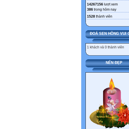
14267156
lượt xem
386
trong hôm nay
1528
thành viên
ĐOÁ SEN HỒNG VUI 
1 khách và 0 thành viên
NẾN ĐẸP