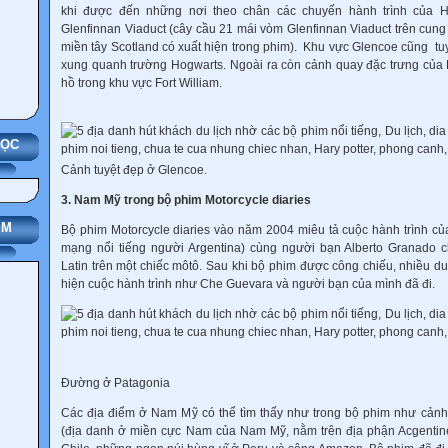
khi được đến những nơi theo chân các chuyến hành trình của Ha
Glenfinnan Viaduct (cây cầu 21 mái vòm Glenfinnan Viaduct trên cu
miền tây Scotland có xuất hiện trong phim). Khu vực Glencoe cũng tu
xung quanh trường Hogwarts. Ngoài ra còn cảnh quay đặc trưng của
hồ trong khu vực Fort William.
HỌC
Cảnh tuyệt đẹp ở Glencoe.
3. Nam Mỹ trong bộ phim Motorcycle diaries
IM
Bộ phim Motorcycle diaries vào năm 2004 miêu tả cuộc hành trình 
mạng nổi tiếng người Argentina) cùng người bạn Alberto Granado
Latin trên một chiếc môtô. Sau khi bộ phim được công chiếu, nhiều d
hiện cuộc hành trình như Che Guevara và người bạn của mình đã đi.
Đường ở Patagonia
Các địa điểm ở Nam Mỹ có thể tìm thấy như trong bộ phim như cản
(địa danh ở miền cực Nam của Nam Mỹ, nằm trên địa phận Acgentine