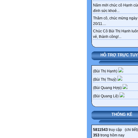
Năm mới chúc cô Hạnh cù
đình sức khoẻ...
Thăm cô, chúc mừng ngày
20/11....
Chúc Cô Bùi Thị Hạnh luôn
vẻ, thành công!...
HỖ TRỢ TRỰC TU
(Bùi Thị Hạnh)
(Bùi Thị Thuỷ)
(Bùi Quang Hợp)
(Bùi Quang Lệ)
THỐNG KÊ
5811543
truy cập (
chi tiết
)
353
trong hôm nay