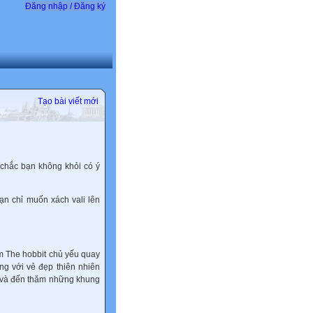
Đăng nhập / Đăng ký
Tạo bài viết mới
 chắc bạn không khỏi có ý
ạn chỉ muốn xách vali lên
m The hobbit chủ yếu quay
ng với vẻ đẹp thiên nhiên
m và đến thăm những khung