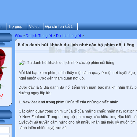
n
Trợ giúp
Violet
Địa chỉ liên kết 1
Gốc
>
Du lịch Thế giới
>
Du lịch thế giới
>
5 địa danh hút khách du lịch nhờ các bộ phim nổi tiếng
Mỗi khi bạn xem phim, nhìn thấy một cảnh quay ở một nơi tuyệt đẹp,
nghĩ muốn được đến tham quan nơi đó.
Dưới đây là 5 địa danh đã nổi tiếng trên màn bạc mà khi nhìn thấy b
đường ngay lập tức.
1. New Zealand trong phim Chúa tể của những chiếc nhẫn
Các cảnh quay trong phim Chúa tể của những chiếc nhẫn hay loạt phi
ở New Zealand. Trong những bộ phim này, các hiệu ứng đặc biệt cù
tuyệt với đã truyền cảm hứng cho rất nhiều khán giả hiếu kỳ muốn tì
cảnh thiên nhiên tuyệt vời đó.