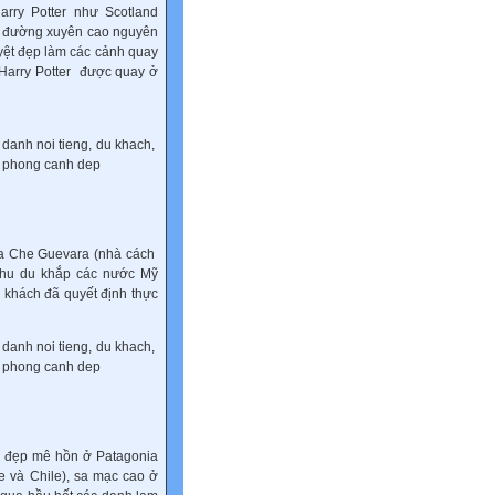
rry Potter như Scotland
ng đường xuyên cao nguyên
yệt đẹp làm các cảnh quay
 Harry Potter được quay ở
của Che Guevara (nhà cách
 chu du khắp các nước Mỹ
u khách đã quyết định thực
h đẹp mê hồn ở Patagonia
 và Chile), sa mạc cao ở