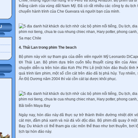
Chile, những ngọn núi hùng vĩ ở Peru và sông Amazon. Bộ phim đã đi
thắng cảnh của vùng đất Nam Mỹ. Đã có rất nhiều các công ty du lịch 
chuyến hành trình của Che Guevara và người bạn của mình.
U
Sa mạc Chile
4. Thái Lan trong phim The beach
Bộ phim này với sự tham gia của diễn viên người Mỹ Leonardo DiCapr
tới Thái Lan. Bộ phim dựa trên cuốn tiểu thuyết cùng tên của Ale
chuyện diễn ra trên hòn đảo Koh Phi Phi Lê (một hòn đảo thuộc tỉnh 
quá trình làm phim, một số cồn cát trên đảo đã bị phá hủy. Tuy nhiên
Ấn Độ Dương năm 2004 thì vài cồn cát lại được khôi phục.
Bãi biển Maya Bay
Ngày nay, hòn đảo này đã thực sự trở thành thiên đường nhiệt đới vớ
cát mịn, đầm phá xanh và núi đá vôi độc đáo. Bộ phim đã quay ở một
Bay. Du khách có thể tham gia các môn thể thao như bơi thuyền, bơi lội
lịch tại hòn đảo này.