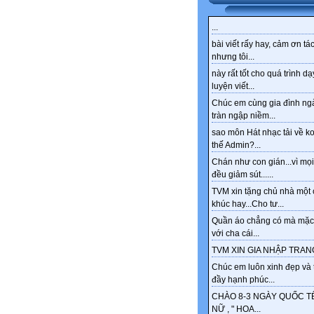
...
bài viết rấy hay, cảm ơn tác
nhưng tôi...
này rất tốt cho quá trình dạ
luyện viết...
Chúc em cùng gia đình ng
tràn ngập niềm...
sao môn Hát nhạc tải về k
thế Admin?...
Chán như con gián...vì mọi
đều giảm sút......
TVM xin tặng chủ nhà một 
khúc hay...Cho tư...
Quần áo chẳng có mà mặc
với cha cái...
TVM XIN GIA NHẬP TRANG
Chúc em luôn xinh đẹp và 
đầy hạnh phúc...
CHÀO 8-3 NGÀY QUỐC T
NỮ , " HOA...