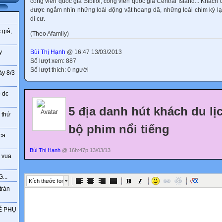
công viên quốc gia Sibiloi, công viên quốc gia Central Island... Khách
được ngắm nhìn những loài động vật hoang dã, những loài chim kỳ l
di cư.
 giả,
(Theo Afamily)
Bùi Thị Hạnh
@ 16:47 13/03/2013
y
Số lượt xem: 887
Số lượt thích: 0 người
ày 8/3
o dc
5 địa danh hút khách du lị
 thứ
bộ phim nổi tiếng
ca
Bùi Thị Hạnh
@ 16h:47p 13/03/13
 vua
...
Kích thước font
tràn
Ế PHỤ