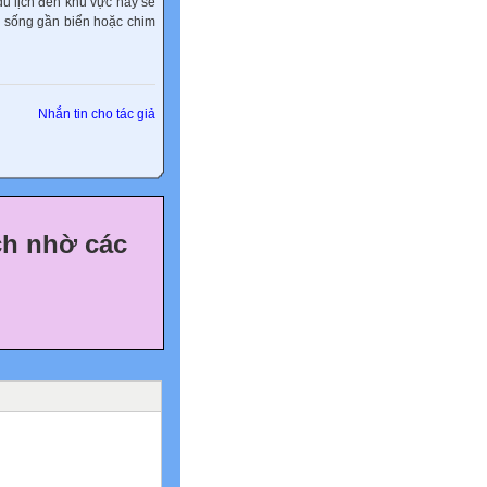
 du lịch đến khu vực này sẽ
ạ sống gần biển hoặc chim
Nhắn tin cho tác giả
ch nhờ các