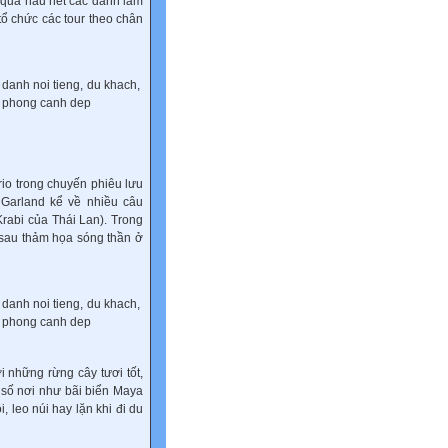
 qua hầu hết các danh lam
tổ chức các tour theo chân
io trong chuyến phiêu lưu
x Garland kể về nhiều câu
Krabi của Thái Lan). Trong
, sau thảm họa sóng thần ở
i những rừng cây tươi tốt,
 số nơi như bãi biển Maya
, leo núi hay lặn khi đi du