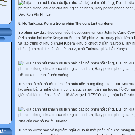
Đảo Koh Phi Phi Lê
5. Hồ Turkana, Kenya trong phim The constant gardener
Bộ phim này dựa theo cuốn tiểu thuyết cùng tên của John le Carre đư
ở địa phận hai nước Kenya và Sudan. Bộ phim được quay phần lớn ở N
và tập trung ở khu ổ chuột Kibera (khu ổ chuột ở gần Nairobi). Tuy
nhất bộ phim chính là cảnh ở khu vực hồ Turkana, phía bắc Kenya.
Hồ Turkana nhìn từ trên xuống.
Turkana là một hồ lớn nằm gần phía bắc thung lũng Great Rift. Khu v
lạc sống bằng nghề chăn nuôi gia súc và săn bắn hái lượm. Hồ đó nằm
giới có thiên nhiên khô cằn. Hồ đã được UNESCO công nhận là Di sản 
Nhà của các bộ lạc ở Turkana.
Turkana được bảo vệ nghiêm ngặt vì đó là một phần của các mạng lư
HẤT