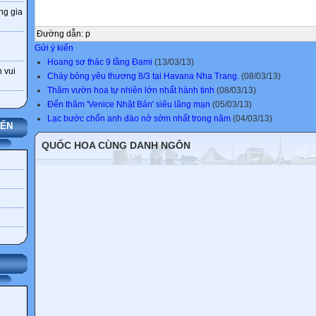
ng gia
Đường dẫn
:
p
Gửi ý kiến
Hoang sơ thác 9 tầng Đami
(13/03/13)
 vui
Cháy bỏng yêu thương 8/3 tại Havana Nha Trang.
(08/03/13)
Thăm vườn hoa tự nhiên lớn nhất hành tinh
(08/03/13)
Đến thăm 'Venice Nhật Bản' siêu lãng mạn
(05/03/13)
Lạc bước chốn anh đào nở sớm nhất trong năm
(04/03/13)
YẾN
QUỐC HOA CÙNG DANH NGÔN