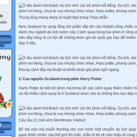
Thung lũng mang dáng vẻ tuyệt đẹp trong Chúa nhẫn.
viên
New Zealand hy vọng rằng khi phần sắp tới của Hobbit công chiếu 
dành cho ngành du lịch nước này. Cảnh quay trong hai phim ở công 
nên đây cũng là cơ hội để những khán giả tới quốc gia này để chiê
đẹp ở đây.
Khung cảnh đầy ma thuật và khiến khán giả phải ngỡ ngàng.
2. Cao nguyên Scotland trong phim Harry Potter
Harry Potter là một bộ phim mà trong đó các cảnh quay thiên nhiên hù
và rất nhiều cảnh quay là ở Scotland được cho là những khu vực đẹp n
Cây cầu 21 mái vòm Glenfinnan Viaduct.
T
Bố mẹ nào mà muốn thưởng cho con mình một chuyến du lịch giúp 
quan thiên nhiên của thế giới thì chắc chắn lũ trẻ sẽ cảm thấy vô cùn