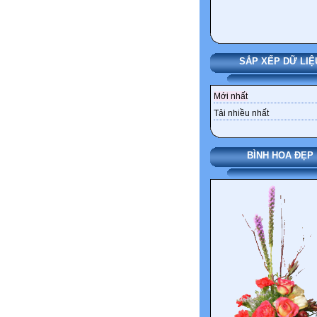
SẮP XẾP DỮ LIỆ
Mới nhất
Tải nhiều nhất
BÌNH HOA ĐẸP