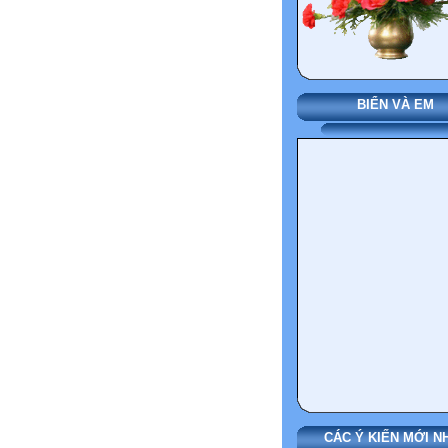
BIỂN VÀ EM
CÁC Ý KIẾN MỚI N