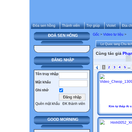
Đóa sen hồng
Thành viên
Trợ giúp
Violet
Địa ch
Gốc
>
Video tư liệu
>
ĐOÁ SEN HỒNG
Le Quoc tang Chu tic
Cùng tác giả
Phạ
ĐĂNG NHẬP
...
1
2
3
4
5
Tên truy nhập
Mật khẩu
Ghi nhớ
Quên mật khẩu
ĐK thành viên
Kim tự tháp Ai 
GOOD MORNING