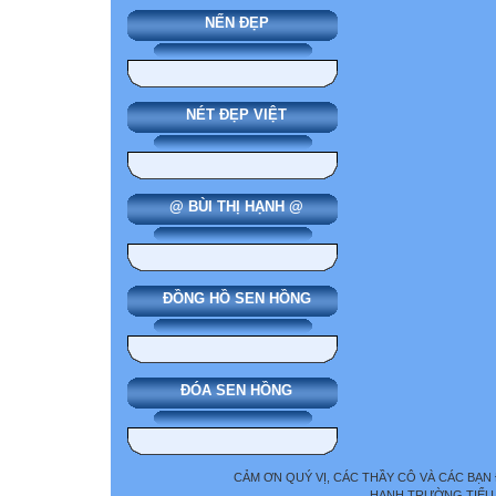
NẾN ĐẸP
NÉT ĐẸP VIỆT
@ BÙI THỊ HẠNH @
ĐỒNG HỒ SEN HỒNG
ĐÓA SEN HỒNG
CẢM ƠN QUÝ VỊ, CÁC THẦY CÔ VÀ CÁC BẠN
HẠNH TRƯỜNG TIỂU 