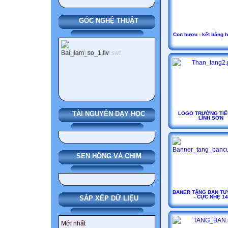
GÓC NGHỆ THUẬT
Con hươu - kết bằng 
TÀI NGUYÊN DẠY HỌC
LOGO TRƯỜNG TIỂ
LĨNH SƠN
SEN HỒNG VÀ CHIM
BANER TẶNG BẠN TU
- CỰC NHẸ 14
SẮP XẾP DỮ LIỆU
Mới nhất