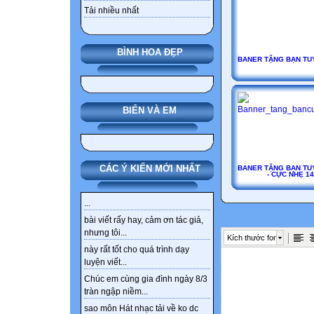
Tải nhiều nhất
BÌNH HOA ĐẸP
BANER TẶNG BẠN TU
BIỂN VÀ EM
CÁC Ý KIẾN MỚI NHẤT
BANER TẶNG BẠN TU
- CỰC NHẸ 14
...
bài viết rấy hay, cảm ơn tác giả,
nhưng tôi...
Kích thước font
này rất tốt cho quá trình dạy
luyện viết...
Chúc em cùng gia đình ngày 8/3
tràn ngập niềm...
sao môn Hát nhạc tải về ko dc