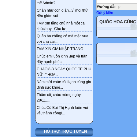
thế Admin?...
Đường dẫn
:
p
Chán như con gián...vì mọi thứ
Gửi ý kiến
đều giảm sút......
QUỐC HOA CÙNG
TVM xin tặng chủ nhà một ca
khúc hay...Cho tư...
Quần áo chẳng có mà mặc vua
với cha cái...
TVM XIN GIA NHẬP TRANG...
Chúc em luôn xinh đẹp và tràn
đầy hạnh phúc...
CHÀO 8-3 NGÀY QUỐC TẾ PHỤ
NỮ , " HOA...
Năm mới chúc cô Hạnh cùng gia
đình sức khoẻ...
Thăm cô, chúc mừng ngày
20/11....
Chúc Cô Bùi Thị Hạnh luôn vui
vẻ, thành công!...
HỖ TRỢ TRỰC TUYẾN