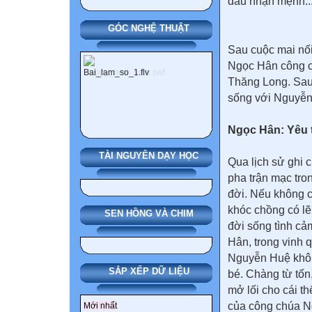
đầu nhận mệnh...
GÓC NGHỆ THUẬT
Sau cuộc mai nố
Ngọc Hân công c
Thăng Long. Sau 
sống với Nguyễn
Ngọc Hân: Yêu t
TÀI NGUYÊN DẠY HỌC
Qua lịch sử ghi 
pha trận mạc tro
đời. Nếu không 
khóc chồng có l
SEN HỒNG VÀ CHIM
đời sống tình cả
Hân, trong vinh 
Nguyễn Huệ khôn
SẮP XẾP DỮ LIỆU
bé. Chàng từ tốn
mở lối cho cái th
của công chúa N
Mới nhất