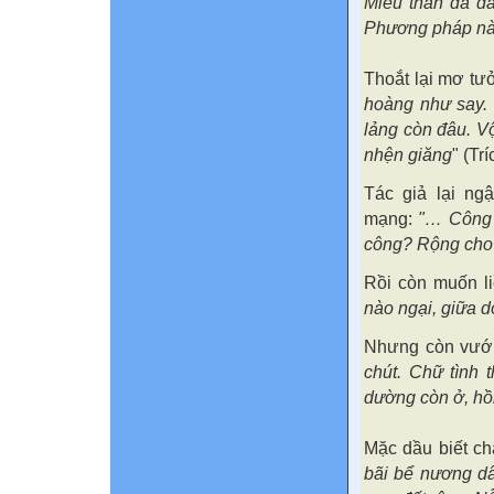
Miếu thần đã đả
Phương pháp nà
Thoắt lại mơ tư
hoàng như say. 
lảng còn đâu. V
nhện giăng
" (Tr
Tác giả lại ng
mạng:
"… Công 
công? Rộng cho c
Rồi còn muốn l
nào ngại, giữa 
Nhưng còn vướn
chút. Chữ tình 
dường còn ở, hồn
Mặc dầu biết ch
bãi bể nương d