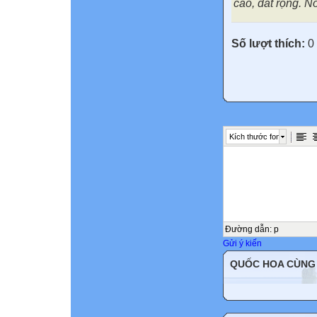
cao, đất rộng.
Nỗ
Số lượt thích:
0
Kích thước font
Đường dẫn
:
p
Gửi ý kiến
QUỐC HOA CÙNG