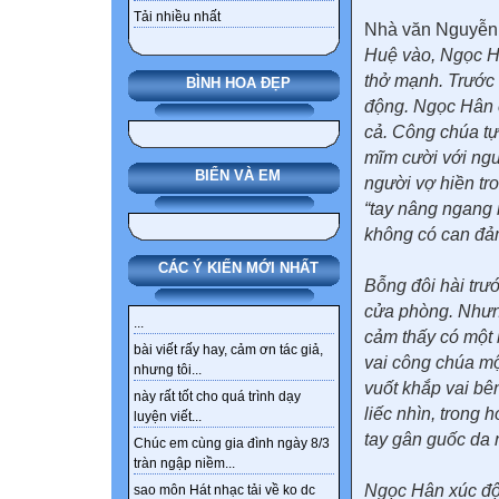
Tải nhiều nhất
Nhà văn Nguyễn
Huệ vào, Ngọc H
thở mạnh. Trước 
BÌNH HOA ĐẸP
động. Ngọc Hân c
cả. Công chúa tự
mĩm cười với ngu
BIỂN VÀ EM
người vợ hiền tr
“tay nâng ngang 
không có can đả
CÁC Ý KIẾN MỚI NHẤT
Bỗng đôi hài tr
cửa phòng. Nhưng
...
cảm thấy có một 
bài viết rấy hay, cảm ơn tác giả,
vai công chúa mộ
nhưng tôi...
vuốt khắp vai bên
này rất tốt cho quá trình dạy
liếc nhìn, trong
luyện viết...
tay gân guốc da
Chúc em cùng gia đình ngày 8/3
tràn ngập niềm...
Ngọc Hân xúc độ
sao môn Hát nhạc tải về ko dc