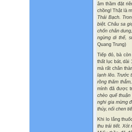
âm thầm đặt riê
chồng! Thật là mộ
Thái Bạch. Tron
biệt. Châu sa g
chốn chân dung,
ngừng di thể, 
Quang Trung)
Tiếp đó, bà còn
thất lục bát, dài
mà rất chân thà
lạnh lẽo. Trước 
rồng thăm thẳm, 
mình đã được t
chèo quế thuận
nghi gia mừng đ
thúy, nối chen 
Khi lo lắng thu
thu trái tiết. X