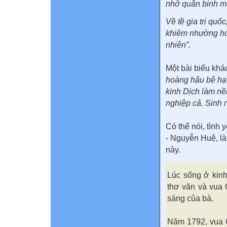
nhở quân binh ma
Về tề gia trị quố
khiêm nhường hoà
nhiên”.
Một bài biểu kh
hoàng hậu bệ hạ 
kinh Dịch làm nề
nghiệp cả. Sinh 
Có thể nói, tình
- Nguyễn Huệ, l
này.
Lúc sống ở kin
thơ văn và vua 
sáng của bà.
Năm 1792, vua Q