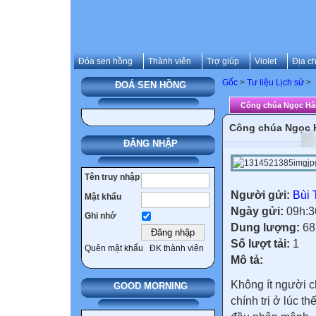
Đóa sen hồng
Thành viên
Trợ giúp
Violet
Địa ch
Gốc
>
Tư liệu Lịch sử
>
ĐOÁ SEN HỒNG
Công chúa Ngọc Hâ
Công chúa Ngọc 
ĐĂNG NHẬP
Tên truy nhập
Người gửi:
Bùi 
Mật khẩu
Ngày gửi:
09h:3
Ghi nhớ
Dung lượng:
68
Số lượt tải:
1
Quên mật khẩu
ĐK thành viên
Mô tả:
Không ít người c
GOOD MORNING
chính trị ở lúc 