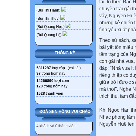
tài, trí thức Bắ
chuyện trai gái 
(Bùi Thị Hạnh)
vậy, Nguyễn Huệ 
(Bùi Thị Thuỷ)
những kẻ chiến t
(Bùi Quang Hợp)
tình yêu xuất phá
(Bùi Quang Lệ)
Theo sử sách, s
bái yết tôn miếu
THỐNG KÊ
tâm trạng của Ng
con gái nhà vua
đáp: "Nhà vua ít 
5811287
truy cập (
chi tiết
)
97
trong hôm nay
riêng thiếp có d
14266890
lượt xem
giữa trời được s
120
trong hôm nay
mà thôi". Nghe N
1528
thành viên
thích thú, tâm đắ
Khi Ngọc Hân t
ĐOÁ SEN HỒNG VUI CHÀO
Nhạc phong làm 
Nguyễn Huệ lên n
4 khách và 0 thành viên