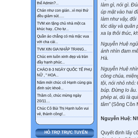
thế Admin?...
làm gì, nói gì. 
Chán như con gián...vì mọi thứ
úp mặt vào hai 
đều giảm sút......
làm như vậy, đôi 
TVM xin tặng chủ nhà một ca
tóc dày và quăn 
khúc hay...Cho tư...
xa lạ thôi thúc, 
Quần áo chẳng có mà mặc vua
với cha cái...
Nguyễn Huệ ngửng
TVM XIN GIA NHẬP TRANG...
ánh nhìn đam mê
Chúc em luôn xinh đẹp và tràn
Hà.
đầy hạnh phúc...
Nguyễn Huệ nhìn
CHÀO 8-3 NGÀY QUỐC TẾ PHỤ
NỮ , " HOA...
công chúa, miện
tội, nói nhỏ nhỏ:
Năm mới chúc cô Hạnh cùng gia
đình sức khoẻ...
búp. Đừng lo âu.
Thăm cô, chúc mừng ngày
phép ai, dù là q
20/11....
tâm”
(Sông Côn 
Chúc Cô Bùi Thị Hạnh luôn vui
vẻ, thành công!...
Nguyễn Huệ: Nh
Quyết định lấy c
HỖ TRỢ TRỰC TUYẾN