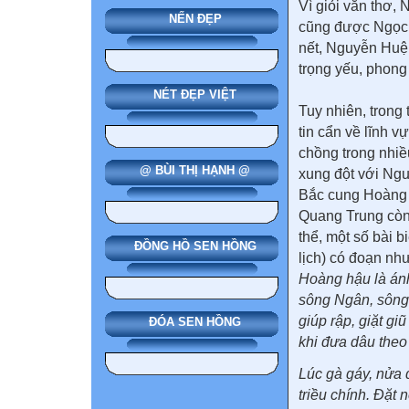
Vì giỏi văn thơ
NẾN ĐẸP
cũng được Ngọc 
nết, Nguyễn Huệ 
trọng yếu, phong
NÉT ĐẸP VIỆT
Tuy nhiên, trong
tin cẩn về lĩnh 
chồng trong nhi
@ BÙI THỊ HẠNH @
xung đột với Ngu
Bắc cung Hoàng 
Quang Trung còn 
thể, một số bài 
ĐỒNG HỒ SEN HỒNG
lịch) có đoạn như
Hoàng hậu là ánh
sông Ngân, sông 
giúp rập, giặt gi
ĐÓA SEN HỒNG
khi đưa dâu theo
Lúc gà gáy, nửa 
triều chính. Đặt 