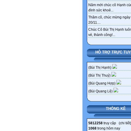
Năm mới chúc cô Hạnh cù
đình sức khoẻ...
Thăm cô, chúc mừng ngày
20/11....
Chúc Cô Bùi Thị Hạnh luôn
vẻ, thành công!...
HỖ TRỢ TRỰC TU
(Bùi Thị Hạnh)
(Bùi Thị Thuỷ)
(Bùi Quang Hợp)
(Bùi Quang Lệ)
THỐNG KÊ
5812258
truy cập (
chi tiết
1068
trong hôm nay