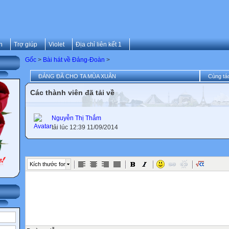
n
Trợ giúp
Violet
Địa chỉ liên kết 1
Gốc
>
Bài hát về Đảng-Đoàn
>
ĐẢNG ĐÃ CHO TA MÙA XUÂN
Cùng tác
Các thành viên đã tải về
Nguyễn Thị Thắm
tải lúc 12:39 11/09/2014
Kích thước font