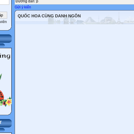
Đường dẫn
:
p
Gửi ý kiến
QUỐC HOA CÙNG DANH NGÔN
viên
T