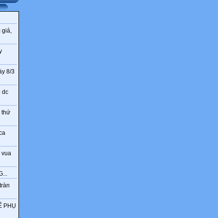
 giả,
y
ày 8/3
o dc
 thứ
ca
 vua
...
tràn
Ế PHỤ