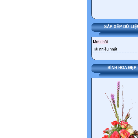
SẮP XẾP DỮ LIỆ
Mới nhất
Tải nhiều nhất
BÌNH HOA ĐẸP