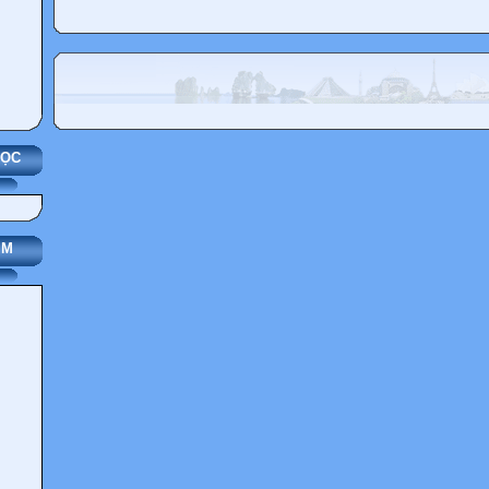
HỌC
IM