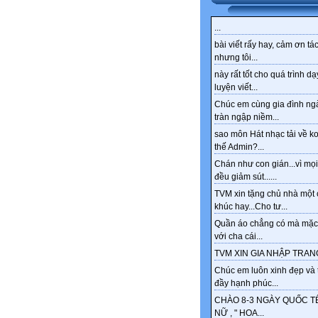
...
bài viết rấy hay, cảm ơn tác
nhưng tôi...
này rất tốt cho quá trình dạ
luyện viết...
Chúc em cùng gia đình ng
tràn ngập niềm...
sao môn Hát nhạc tải về k
thế Admin?...
Chán như con gián...vì mọi
đều giảm sút......
TVM xin tặng chủ nhà một 
khúc hay...Cho tư...
Quần áo chẳng có mà mặc
với cha cái...
TVM XIN GIA NHẬP TRANG
Chúc em luôn xinh đẹp và 
đầy hạnh phúc...
CHÀO 8-3 NGÀY QUỐC T
NỮ , " HOA...