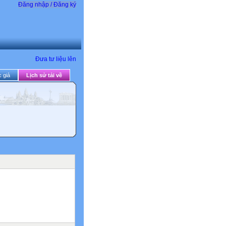
Đăng nhập / Đăng ký
Đưa tư liệu lên
 giả
Lịch sử tải về