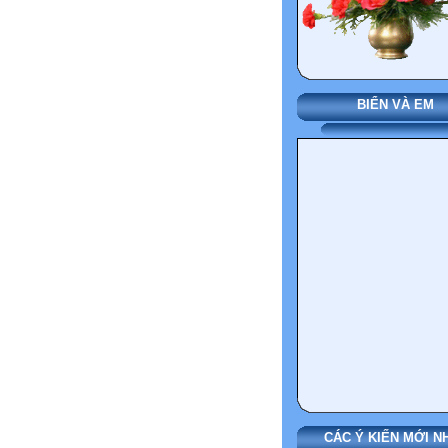
BIỂN VÀ EM
CÁC Ý KIẾN MỚI N