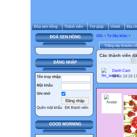
Đóa sen hồng
Thành viên
Trợ giúp
Violet
Địa ch
Gốc
>
Tư liệu khác
>
ĐOÁ SEN HỒNG
Thằng này bị bướu cổ
Các thành viên đã
ĐĂNG NHẬP
Danh Cam
tải lúc 10:19 
Tên truy nhập
Mật khẩu
Ghi nhớ
Quên mật khẩu
ĐK thành viên
GOOD MORNING