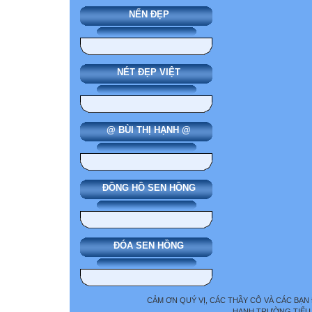
NẾN ĐẸP
NÉT ĐẸP VIỆT
@ BÙI THỊ HẠNH @
ĐỒNG HỒ SEN HỒNG
ĐÓA SEN HỒNG
CẢM ƠN QUÝ VỊ, CÁC THẦY CÔ VÀ CÁC BẠN
HẠNH TRƯỜNG TIỂU 