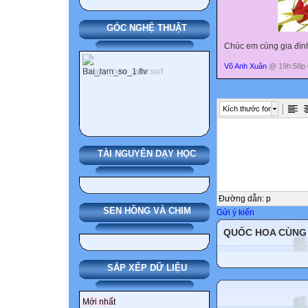
GÓC NGHỆ THUẬT
Chúc em cùng gia đình
Võ Anh Xuân
@ 19h:58p 
Kích thước font
TÀI NGUYÊN DẠY HỌC
Đường dẫn
:
p
SEN HỒNG VÀ CHIM
Gửi ý kiến
QUỐC HOA CÙNG
SẮP XẾP DỮ LIỆU
Mới nhất