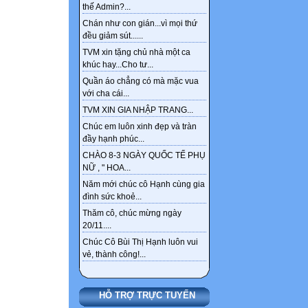
thế Admin?...
Chán như con gián...vì mọi thứ
đều giảm sút......
TVM xin tặng chủ nhà một ca
khúc hay...Cho tư...
Quần áo chẳng có mà mặc vua
với cha cái...
TVM XIN GIA NHẬP TRANG...
Chúc em luôn xinh đẹp và tràn
đầy hạnh phúc...
CHÀO 8-3 NGÀY QUỐC TẾ PHỤ
NỮ , " HOA...
Năm mới chúc cô Hạnh cùng gia
đình sức khoẻ...
Thăm cô, chúc mừng ngày
20/11....
Chúc Cô Bùi Thị Hạnh luôn vui
vẻ, thành công!...
HỖ TRỢ TRỰC TUYẾN