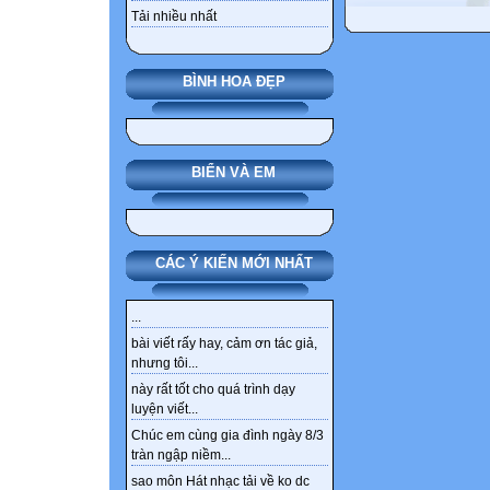
Tải nhiều nhất
BÌNH HOA ĐẸP
BIỂN VÀ EM
CÁC Ý KIẾN MỚI NHẤT
...
bài viết rấy hay, cảm ơn tác giả,
nhưng tôi...
này rất tốt cho quá trình dạy
luyện viết...
Chúc em cùng gia đình ngày 8/3
tràn ngập niềm...
sao môn Hát nhạc tải về ko dc