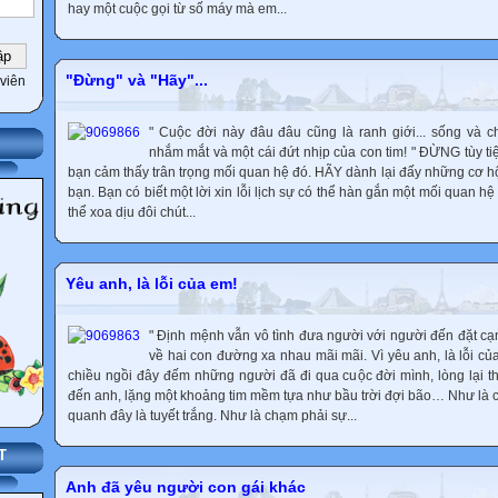
hay một cuộc gọi từ số máy mà em...
"Đừng" và "Hãy"...
viên
" Cuộc đời này đâu đâu cũng là ranh giới... sống và c
nhắm mắt và một cái đứt nhịp của con tim! " ĐỪNG tùy tiện
bạn cảm thấy trân trọng mối quan hệ đó. HÃY dành lại đấy những cơ hội
bạn. Bạn có biết một lời xin lỗi lịch sự có thể hàn gắn một mối quan hệ r
thể xoa dịu đôi chút...
Yêu anh, là lỗi của em!
" Định mệnh vẫn vô tình đưa người với người đến đặt cạn
về hai con đường xa nhau mãi mãi. Vì yêu anh, là lỗi c
chiều ngồi đây đếm những người đã đi qua cuộc đời mình, lòng lại
đến anh, lặng một khoảng tim mềm tựa như bầu trời đợi bão… Như là c
quanh đây là tuyết trắng. Như là chạm phải sự...
T
Anh đã yêu người con gái khác