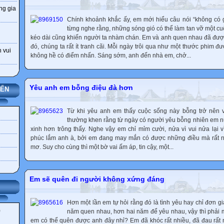
ng gia
Chính khoảnh khắc ấy, em mới hiểu câu nói “không có 
từng nghe rằng, những sóng gió có thể làm tan vỡ một cu
kéo dài cũng khiến người ta nhàm chán. Em và anh quen nhau đã được
đó, chúng ta rất ít tranh cãi. Mỗi ngày trôi qua như một thước phim đượ
 vui
không hề có điểm nhấn. Sáng sớm, anh đến nhà em, chở...
Yêu anh em bỗng điệu đà hơn
YẾN
Từ khi yêu anh em thấy cuộc sống này bỗng trở nên 
thường khen rằng từ ngày có người yêu bỗng nhiên em nữ
xinh hơn trông thấy. Nghe vậy em chỉ mỉm cười, nửa vì vui nửa lại
phúc lắm anh à, bởi em đang may mắn có được những điều mà rất n
mơ. Suy cho cùng thì một bờ vai ấm áp, tin cậy, một...
Em sẽ quên đi người không xứng đáng
Hơn một lần em tự hỏi rằng đó là tình yêu hay chỉ đơn g
)
năm quen nhau, hơn hai năm để yêu nhau, vậy thì phải m
em có thể quên được anh đây nhỉ? Em đã khóc rất nhiều, đã đau rất 