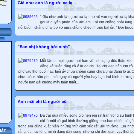
Giá như anh là người xa lạ...
" Giá như anh là người xa lạ như vô vàn người xa lạ khác.
gọi là duyên phận của đời em. Thì em chẳng phải lang
nỗi buồn, chẳng phải bơ vơ giữa chồng chéo những bất ổn. " Đời buộc 
"Sao chị không bớt xinh"
Mỗi lần bị mọi người hỏi han về tình trạng độc thân kéo 
đắng kết luận rằng cô ế là do chị. Tại chị đẹp nên em cô
phố vào thời buổi này, tuổi ấy chưa chồng cũng chưa phải đáng lo gì.
chưa có vị hôn phu, mà ngay cả người yêu hay bạn trai bình thường 
người bạn gái không mấy thân thiết....
Anh mãi chỉ là người cũ
Đã trải qua nhiều sóng gió nên em rất trân trọng sự bình 
chỉ là một cô gái bình thường giống như bao nhiêu cô gái
trong em cũng xuất hiện những thứ cảm xúc rất đời thường. Em nhớ
HẤT
rằng lúc này lòng mình đang dậy sóng, nhưng chỉ đơn giản vậy thôi bở