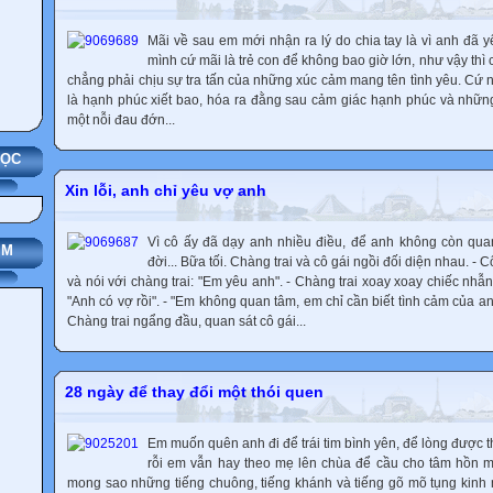
Mãi về sau em mới nhận ra lý do chia tay là vì anh đã 
mình cứ mãi là trẻ con để không bao giờ lớn, như vậy thì có
chẳng phải chịu sự tra tấn của những xúc cảm mang tên tình yêu. Cứ 
là hạnh phúc xiết bao, hóa ra đằng sau cảm giác hạnh phúc và nhữn
một nỗi đau đớn...
HỌC
Xin lỗi, anh chỉ yêu vợ anh
Vì cô ấy đã dạy anh nhiều điều, để anh không còn qua
IM
đời... Bữa tối. Chàng trai và cô gái ngồi đối diện nhau. - 
và nói với chàng trai: "Em yêu anh". - Chàng trai xoay xoay chiếc nhẫn
"Anh có vợ rồi". - "Em không quan tâm, em chỉ cần biết tình cảm của 
Chàng trai ngẩng đầu, quan sát cô gái...
28 ngày để thay đổi một thói quen
Em muốn quên anh đi để trái tim bình yên, để lòng được 
rỗi em vẫn hay theo mẹ lên chùa để cầu cho tâm hồn m
mong sao những tiếng chuông, tiếng khánh và tiếng gõ mõ tụng kinh 