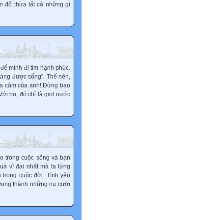
 đổ thừa tất cả những gì
ể mình đi tìm hạnh phúc.
đáng được sống”. Thế nên,
i đa cảm của anh! Đừng bao
i họ, đó chỉ là giọt nước
ào trong cuộc sống và bạn
uà vĩ đại nhất mà ta từng
trong cuộc đời. Tình yêu
 vọng thành những nụ cười