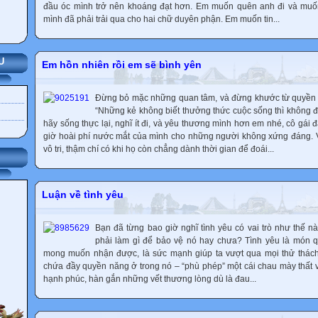
đầu óc mình trở nên khoáng đạt hơn. Em muốn quên anh đi và muốn
mình đã phải trải qua cho hai chữ duyên phận. Em muốn tin...
U
Em hồn nhiên rồi em sẽ bình yên
Đừng bỏ mặc những quan tâm, và đừng khước từ quyền đ
“Những kẻ không biết thưởng thức cuộc sống thì không 
hãy sống thực lại, nghĩ ít đi, và yêu thương mình hơn em nhé, cô gá
giờ hoài phí nước mắt của mình cho những người không xứng đáng. Vớ
vô tri, thậm chí có khi họ còn chẳng dành thời gian để đoái...
Luận về tình yêu
Bạn đã từng bao giờ nghĩ tình yêu có vai trò như thế n
phải làm gì để bảo vệ nó hay chưa? Tình yêu là món q
mong muốn nhận được, là sức mạnh giúp ta vượt qua mọi thử thách 
chứa đầy quyền năng ở trong nó – “phù phép” một cái chau mày thất
hạnh phúc, hàn gắn những vết thương lòng dù là đau...