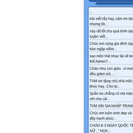
...
bài viết rấy hay, cảm ơn tác
nhưng tôi...
này rất tốt cho quá trình dạ
luyện viết...
Chúc em cùng gia đình ng
tràn ngập niềm...
sao môn Hát nhạc tải về k
thế Admin?...
Chán như con gián...vì mọi
đều giảm sút......
TVM xin tặng chủ nhà một 
khúc hay...Cho tư...
Quần áo chẳng có mà mặc
với cha cái...
TVM XIN GIA NHẬP TRANG
Chúc em luôn xinh đẹp và 
đầy hạnh phúc...
CHÀO 8-3 NGÀY QUỐC T
NỮ , " HOA...