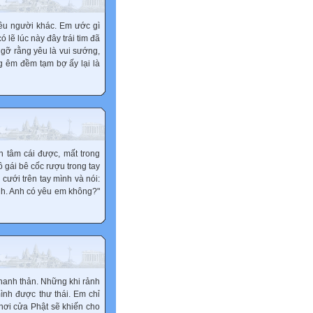
yêu người khác. Em ước gì
 lẽ lúc này đây trái tim đã
ngỡ rằng yêu là vui sướng,
g êm đềm tạm bợ ấy lại là
n tâm cái được, mất trong
Cô gái bê cốc rượu trong tay
 cưới trên tay mình và nói:
anh. Anh có yêu em không?"
thanh thản. Những khi rảnh
ình được thư thái. Em chỉ
nơi cửa Phật sẽ khiến cho