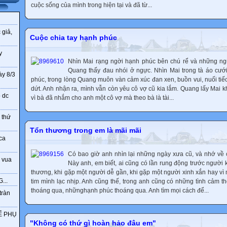
cuộc sống của mình trong hiện tại và đã từ...
 giả,
Cuộc chia tay hạnh phúc
y
Nhìn Mai rạng ngời hạnh phúc bên chú rể và những ngư
Quang thấy đau nhói ở ngực. Nhìn Mai trong tà áo cưới
ày 8/3
phúc, trong lòng Quang muôn vàn cảm xúc đan xen, buồn vui, nuối tiếc
dứt. Anh nhận ra, mình vẫn còn yêu cô vợ cũ kia lắm. Quang lấy Mai
o dc
vì bà đã nhắm cho anh một cô vợ mà theo bà là tài...
 thứ
Tổn thương trong em là mãi mãi
ca
Có bao giờ anh nhìn lại những ngày xưa cũ, và nhớ về
 vua
Này anh, em biết, ai cũng có lần rung động trước người
thương, khi gặp một người dễ gần, khi gặp một người xinh xắn hay vì m
...
tim mình lạc nhịp. Anh cũng thế, trong anh cũng có những tình cảm
thoáng qua, nhữnghạnh phúc thoáng qua. Anh tìm mọi cách để...
tràn
Ế PHỤ
"Không có thứ gì hoàn hảo đâu em"