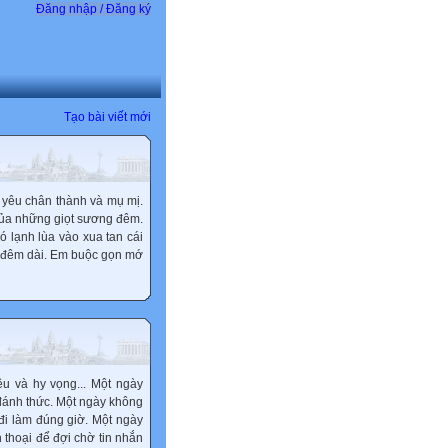
Đăng nhập / Đăng ký
Tạo bài viết mới
 yêu chân thành và mụ mị.
của những giọt sương đêm.
ó lạnh lùa vào xua tan cái
t đêm dài. Em buộc gọn mớ
êu và hy vọng... Một ngày
đánh thức. Một ngày không
 đi làm đúng giờ. Một ngày
 thoại để đợi chờ tin nhắn