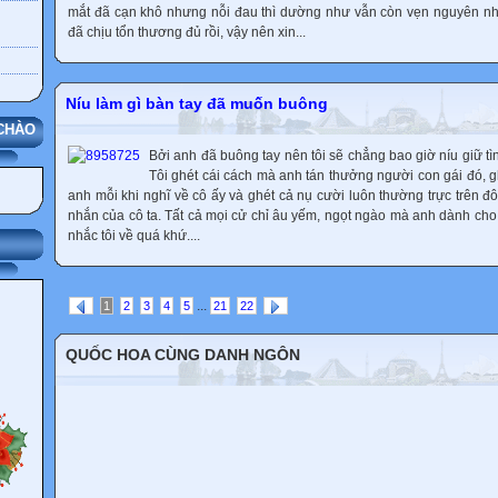
mắt đã cạn khô nhưng nỗi đau thì dường như vẫn còn vẹn nguyên như
đã chịu tổn thương đủ rồi, vậy nên xin...
Níu làm gì bàn tay đã muốn buông
CHÀO
Bởi anh đã buông tay nên tôi sẽ chẳng bao giờ níu giữ tìn
Tôi ghét cái cách mà anh tán thưởng người con gái đó,
anh mỗi khi nghĩ về cô ấy và ghét cả nụ cười luôn thường trực trên đôi
nhắn của cô ta. Tất cả mọi cử chỉ âu yếm, ngọt ngào mà anh dành cho
nhắc tôi về quá khứ....
...
1
2
3
4
5
21
22
QUỐC HOA CÙNG DANH NGÔN