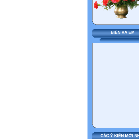
BIỂN VÀ EM
CÁC Ý KIẾN MỚI N