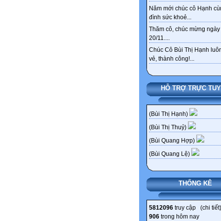
Năm mới chúc cô Hạnh cù
đình sức khoẻ...
Thăm cô, chúc mừng ngày
20/11....
Chúc Cô Bùi Thị Hạnh luôn
vẻ, thành công!...
HỖ TRỢ TRỰC TU
(Bùi Thị Hạnh)
(Bùi Thị Thuỷ)
(Bùi Quang Hợp)
(Bùi Quang Lệ)
THỐNG KÊ
5812096
truy cập (
chi tiết
906
trong hôm nay