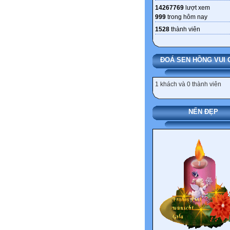
14267769
lượt xem
999
trong hôm nay
1528
thành viên
ĐOÁ SEN HỒNG VUI 
1 khách và 0 thành viên
NẾN ĐẸP