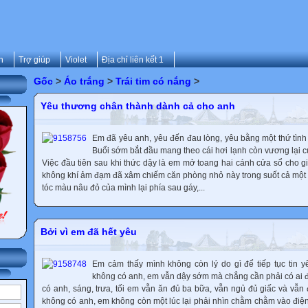
n
Trợ giúp
Violet
Địa chỉ liên kết 1
Gốc
>
Áo trắng
>
Trái tim có nắng
>
Yêu thương chân thành dành cả cho anh
Em đã yêu anh, yêu đến đau lòng, yêu bằng một thứ tình
Buổi sớm bắt đầu mang theo cái hơi lạnh còn vương lại 
Việc đầu tiên sau khi thức dậy là em mở toang hai cánh cửa sổ cho gi
không khí ảm đạm đã xâm chiếm căn phòng nhỏ này trong suốt cả mộ
tóc màu nâu đỏ của mình lại phía sau gáy,...
Bởi vì em đã hết yêu
Em cảm thấy mình không còn lý do gì để tiếp tục tin y
không có anh, em vẫn dậy sớm mà chẳng cần phải có ai 
có anh, sáng, trưa, tối em vẫn ăn đủ ba bữa, vẫn ngủ đủ giấc và vẫn
không có anh, em không còn một lúc lại phải nhìn chằm chằm vào điện