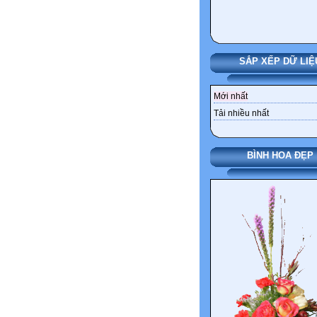
SẮP XẾP DỮ LIỆ
Mới nhất
Tải nhiều nhất
BÌNH HOA ĐẸP