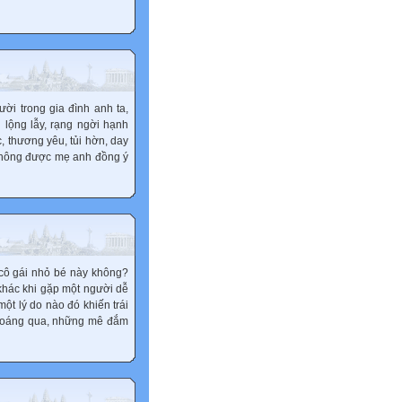
ời trong gia đình anh ta,
 lộng lẫy, rạng ngời hạnh
, thương yêu, tủi hờn, day
 không được mẹ anh đồng ý
 cô gái nhỏ bé này không?
 khác khi gặp một người dễ
ột lý do nào đó khiến trái
 thoáng qua, những mê đắm