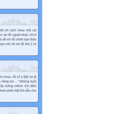
hết chỉ cách nhau một cái
 xin lỗi người khác chỉ vì
 để xin lỗi chính bản thân
ạn nứt, lời xin lỗi thứ 2 có
h nhau, rồi cố ý đẩy họ đi
ủa riêng em… " Những buổi
 thấy chông chênh. Em đếm
hạm phải mặt trời dẫu cho