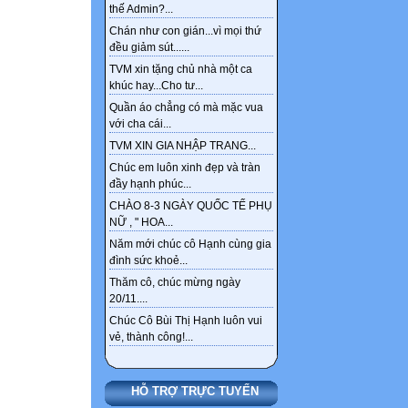
thế Admin?...
Chán như con gián...vì mọi thứ
đều giảm sút......
TVM xin tặng chủ nhà một ca
khúc hay...Cho tư...
Quần áo chẳng có mà mặc vua
với cha cái...
TVM XIN GIA NHẬP TRANG...
Chúc em luôn xinh đẹp và tràn
đầy hạnh phúc...
CHÀO 8-3 NGÀY QUỐC TẾ PHỤ
NỮ , " HOA...
Năm mới chúc cô Hạnh cùng gia
đình sức khoẻ...
Thăm cô, chúc mừng ngày
20/11....
Chúc Cô Bùi Thị Hạnh luôn vui
vẻ, thành công!...
HỖ TRỢ TRỰC TUYẾN