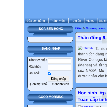
Đóa sen hồng
Thành viên
Trợ giúp
Violet
Địa ch
Gốc
>
Gương sáng 
ĐOÁ SEN HỒNG
Thần đồng 9 
Tanish
ĐĂNG NHẬP
thành tích đáng 
River College, 
Tên truy nhập
(Mensa) và từng
Mật khẩu
của NASA. Mới đ
Ghi nhớ
được nhận vào hộ
Quên mật khẩu
ĐK thành viên
Học sinh lớp 
GOOD MORNING
Toán cấp tỉnh