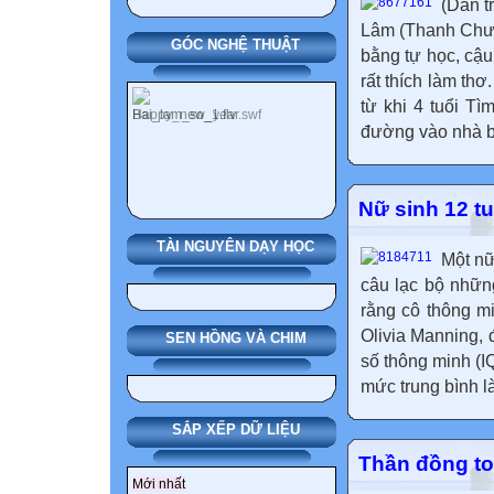
(Dân t
Lâm (Thanh Chươ
GÓC NGHỆ THUẬT
bằng tự học, cậu
rất thích làm th
từ khi 4 tuổi T
đường vào nhà b
Nữ sinh 12 t
TÀI NGUYÊN DẠY HỌC
Một nữ
câu lạc bộ những
rằng cô thông m
Olivia Manning, 
SEN HỒNG VÀ CHIM
số thông minh (I
mức trung bình l
SẮP XẾP DỮ LIỆU
Thần đồng to
Mới nhất