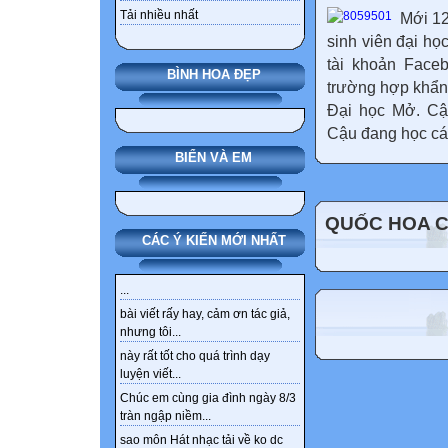
Tải nhiều nhất
Mới 12
sinh viên đại họ
tài khoản Face
BÌNH HOA ĐẸP
trường hợp khẩn
Đại học Mở. Cậu
Cậu đang học các
BIỂN VÀ EM
QUỐC HOA 
CÁC Ý KIẾN MỚI NHẤT
...
bài viết rấy hay, cảm ơn tác giả,
nhưng tôi...
này rất tốt cho quá trình dạy
luyện viết...
Chúc em cùng gia đình ngày 8/3
tràn ngập niềm...
sao môn Hát nhạc tải về ko dc