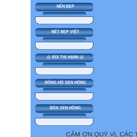
NẾN ĐẸP
NÉT ĐẸP VIỆT
@ BÙI THỊ HẠNH @
ĐỒNG HỒ SEN HỒNG
ĐÓA SEN HỒNG
CẢM ƠN QUÝ VỊ, CÁC 