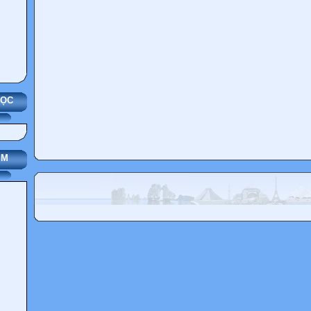
HỌC
IM