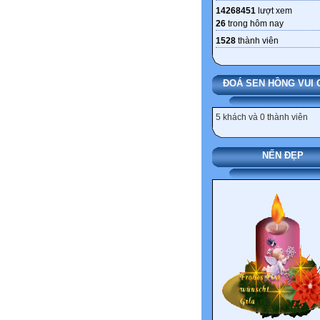
14268451
lượt xem
26
trong hôm nay
1528
thành viên
ĐOÁ SEN HỒNG VUI 
5 khách và 0 thành viên
NẾN ĐẸP