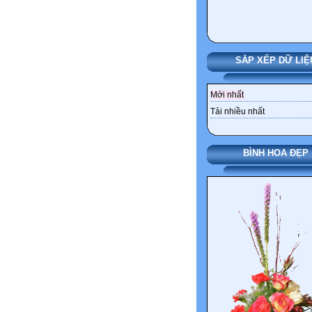
SẮP XẾP DỮ LIỆ
Mới nhất
Tải nhiều nhất
BÌNH HOA ĐẸP