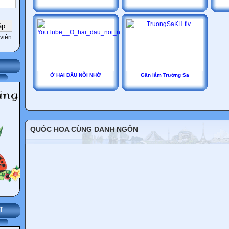
viên
Ở HAI ĐẦU NỖI NHỚ
Gần lắm Trường Sa
QUỐC HOA CÙNG DANH NGÔN
T