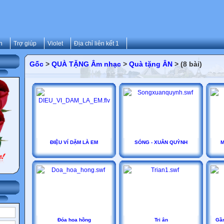
n
Trợ giúp
Violet
Địa chỉ liên kết 1
Gốc
>
QUÀ TẶNG Âm nhạc
>
Quà tặng ÂN
> (8 bài)
ĐIỆU VÍ DẶM LÀ EM
SÓNG - XUÂN QUỲNH
M
Đóa hoa hồng
Tri ân
Gần