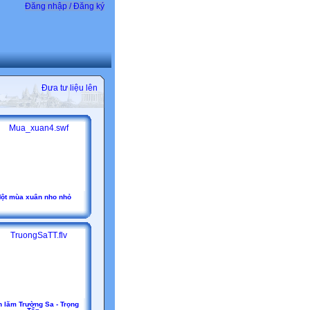
Đăng nhập / Đăng ký
Đưa tư liệu lên
ột mùa xuân nho nhỏ
 lăm Trường Sa - Trọng