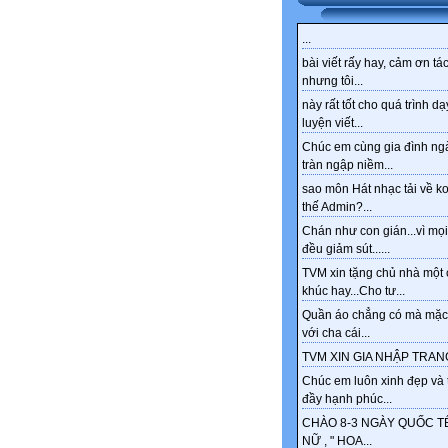
...
bài viết rấy hay, cảm ơn tác
nhưng tôi...
này rất tốt cho quá trình dạ
luyện viết...
Chúc em cùng gia đình ng
tràn ngập niềm...
sao môn Hát nhạc tải về k
thế Admin?...
Chán như con gián...vì mọi
đều giảm sút......
TVM xin tặng chủ nhà một 
khúc hay...Cho tư...
Quần áo chẳng có mà mặc
với cha cái...
TVM XIN GIA NHẬP TRANG
Chúc em luôn xinh đẹp và 
đầy hạnh phúc...
CHÀO 8-3 NGÀY QUỐC T
NỮ , " HOA...