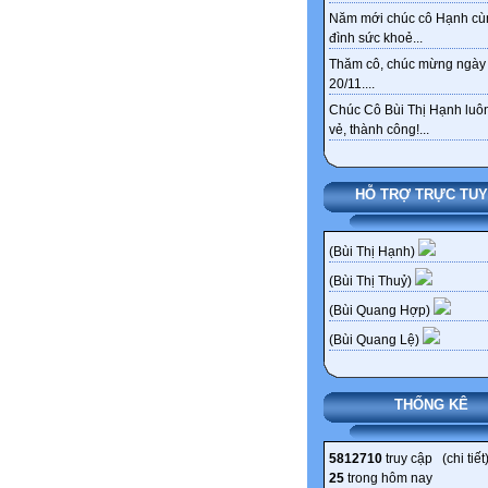
Năm mới chúc cô Hạnh cù
đình sức khoẻ...
Thăm cô, chúc mừng ngày
20/11....
Chúc Cô Bùi Thị Hạnh luôn
vẻ, thành công!...
HỖ TRỢ TRỰC TU
(Bùi Thị Hạnh)
(Bùi Thị Thuỷ)
(Bùi Quang Hợp)
(Bùi Quang Lệ)
THỐNG KÊ
5812710
truy cập (
chi tiết
25
trong hôm nay