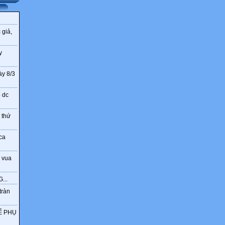
 giả,
y
ày 8/3
o dc
 thứ
ca
 vua
...
tràn
Ế PHỤ