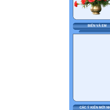
BIỂN VÀ EM
CÁC Ý KIẾN MỚI N