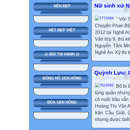
Nữ sinh xứ N
NẾN ĐẸP
" Với
Chuyên Phan Bội 
NÉT ĐẸP VIỆT
2012 tại Nghệ A
Văn lớp 9, thủ 
Nguyễn Tâm Minh
Nghệ An. Kỳ thi 
@ BÙI THỊ HẠNH @
Quỳnh Lưu: C
ĐỒNG HỒ SEN HỒNG
Bố bị 
túng quẫn nhưng
cỏ nuôi trâu vẫn
ĐÓA SEN HỒNG
Hoàng Thị Vân A
trấn Cầu Giát,
nhưng được biết 