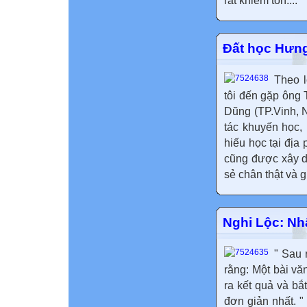
rất khiêm tốn:...
Đất học Hưn
Theo l
tôi đến gặp ông
Dũng (TP.Vinh, 
tác khuyến học,
hiếu học tại địa
cũng được xây d
sẻ chân thật và gi
Nghi Lộc: Nh
" Sau 
rằng: Một bài vă
ra kết quả và bắ
đơn giản nhất. 