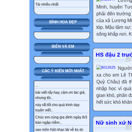
Lương 
Tải nhiều nhất
Minh, huyện Tươ
phải đến trường 
của xã Lượng Min
BÌNH HOA ĐẸP
tóp. Mậu tâm sự:
sống khắp nơi. K
BIỂN VÀ EM
HS đậu 2 trư
Người
CÁC Ý KIẾN MỚI NHẤT
xa cho em Lê T
Quỳ Châu) đã t
...
nhập học vì quá
bài viết rấy hay, cảm ơn tác giả,
gian khó, phấn đ
nhưng tôi...
hết sức khó khăn
này rất tốt cho quá trình dạy
luyện viết...
Chúc em cùng gia đình ngày 8/3
Nữ sinh xứ N
tràn ngập niềm...
sao môn Hát nhạc tải về ko dc