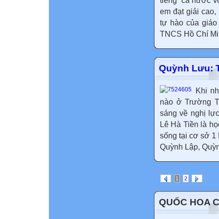
tiếng” cả nước vớ
em đạt giải cao,
tự hào của giáo
TNCS Hồ Chí Minh
Quỳnh Lưu: 
Khi nh
nào ở Trường T
sáng về nghị lực
Lê Hà Tiền là h
sống tại cơ sở 
Quỳnh Lập, Quỳnh
1
2
QUỐC HOA 