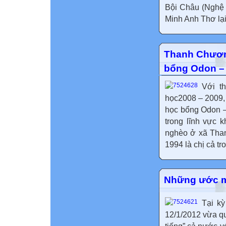
Bội Châu (Nghệ 
Minh Anh Thơ lại
Thanh Chương
bổng Odon – 
Với t
học2008 – 2009,
học bổng Odon – 
trong lĩnh vực 
nghèo ở xã Tha
1994 là chị cả tr
Những ước m
Tại kỳ
12/1/2012 vừa q