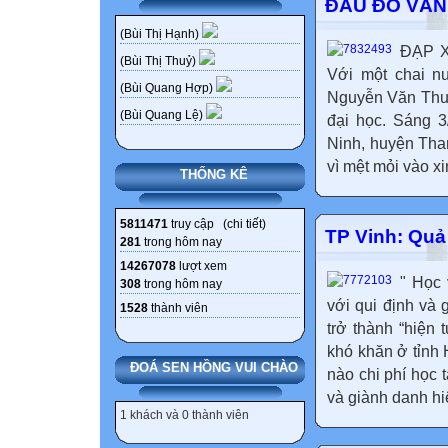
ĐÂU ĐÓ VẪN
(Bùi Thị Hạnh)
ĐẠP X
(Bùi Thị Thuỷ)
Với một chai n
(Bùi Quang Hợp)
Nguyễn Văn Thuậ
(Bùi Quang Lệ)
đại học. Sáng 3
Ninh, huyện Than
vì mệt mỏi vào x
THỐNG KÊ
5811471
truy cập (
chi tiết
)
TP Vinh: Quả
281
trong hôm nay
14267078
lượt xem
" Học 
308
trong hôm nay
với qui định và
1528
thành viên
trở thành “hiện 
khó khăn ở tỉnh
ĐOÁ SEN HỒNG VUI CHÀO
nào chi phí học
và giành danh hiệ
1 khách và 0 thành viên