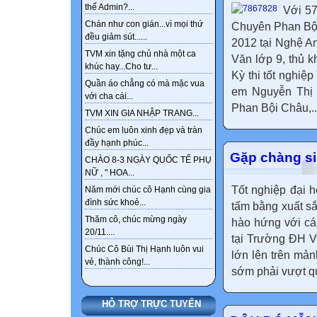
thế Admin?...
Với 5
Chán như con gián...vì mọi thứ
Chuyên Phan Bội 
đều giảm sút......
2012 tại Nghệ A
TVM xin tặng chủ nhà một ca
Văn lớp 9, thủ 
khúc hay...Cho tư...
Kỳ thi tốt nghiệ
Quần áo chẳng có mà mặc vua
em Nguyễn Thị 
với cha cái...
Phan Bội Châu,..
TVM XIN GIA NHẬP TRANG...
Chúc em luôn xinh đẹp và tràn
đầy hạnh phúc...
Gặp chàng si
CHÀO 8-3 NGÀY QUỐC TẾ PHỤ
NỮ , " HOA...
Tốt nghiệp đại h
Năm mới chúc cô Hạnh cùng gia
đình sức khoẻ...
tấm bằng xuất s
Thăm cô, chúc mừng ngày
hào hứng với cá
20/11....
tại Trường ĐH V
Chúc Cô Bùi Thị Hạnh luôn vui
lớn lên trên mả
vẻ, thành công!...
sớm phải vượt qu
HỖ TRỢ TRỰC TUYẾN