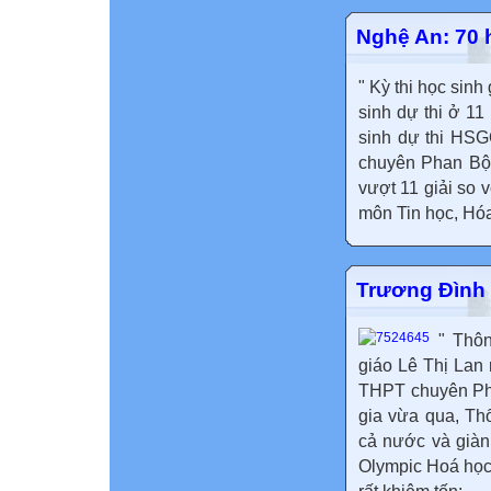
Nghệ An: 70 h
" Kỳ thi học sin
sinh dự thi ở 11
sinh dự thi HSG
chuyên Phan Bội
vượt 11 giải so 
môn Tin học, Hóa
Trương Đình
" Thôn
giáo Lê Thị Lan
THPT chuyên Pha
gia vừa qua, Th
cả nước và giàn
Olympic Hoá học 