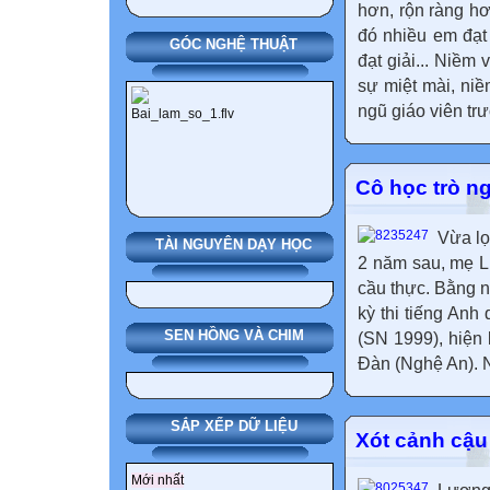
hơn, rộn ràng hơn
đó nhiều em đạt 
GÓC NGHỆ THUẬT
đạt giải... Niềm
sự miệt mài, niề
ngũ giáo viên tr
Cô học trò n
Vừa lọ
TÀI NGUYÊN DẠY HỌC
2 năm sau, mẹ L
cầu thực. Bằng n
kỳ thi tiếng An
SEN HỒNG VÀ CHIM
(SN 1999), hiện
Đàn (Nghệ An). N
SẮP XẾP DỮ LIỆU
Xót cảnh cậu
Mới nhất