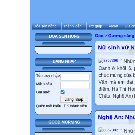
Đóa sen hồng
Thành viên
Trợ giúp
Violet
Địa ch
Gốc
>
Gương sáng 
ĐOÁ SEN HỒNG
Nữ sinh xứ N
" Nhữn
ĐĂNG NHẬP
Oanh ở khối 6, 
chúc mừng của bà
Tên truy nhập
Văn mà em đạt đ
Mật khẩu
điểm, Hà Thị H
Ghi nhớ
Châu, Nghệ An) l
Quên mật khẩu
ĐK thành viên
Nghệ An: Nhữ
GOOD MORNING
" Nhữn