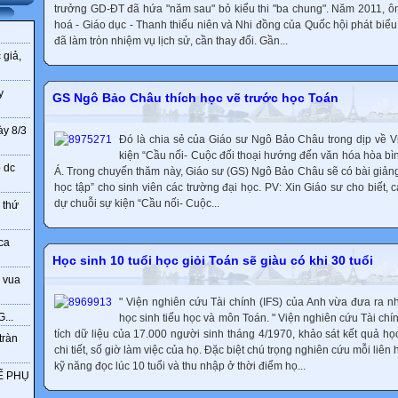
trưởng GD-ĐT đã hứa "năm sau" bỏ kiểu thi "ba chung". Năm 2011, 
hoá - Giáo dục - Thanh thiếu niên và Nhi đồng của Quốc hội phát biểu 
đã làm tròn nhiệm vụ lịch sử, cần thay đổi. Gần...
 giả,
y
GS Ngô Bảo Châu thích học vẽ trước học Toán
ày 8/3
Đó là chia sẻ của Giáo sư Ngô Bảo Châu trong dịp về 
kiện “Cầu nối- Cuộc đối thoại hướng đến văn hóa hòa bì
o dc
Á. Trong chuyến thăm này, Giáo sư (GS) Ngô Bảo Châu sẽ có bài giả
học tập” cho sinh viên các trường đại học. PV: Xin Giáo sư cho biết,
dự chuỗi sự kiện “Cầu nối- Cuộc...
 thứ
ca
Học sinh 10 tuổi học giỏi Toán sẽ giàu có khi 30 tuổi
 vua
" Viện nghiên cứu Tài chính (IFS) của Anh vừa đưa ra n
...
học sinh tiểu học và môn Toán. " Viện nghiên cứu Tài chín
tích dữ liệu của 17.000 người sinh tháng 4/1970, khảo sát kết quả họ
tràn
chi tiết, số giờ làm việc của họ. Đặc biệt chú trọng nghiên cứu mỗi liê
kỹ năng đọc lúc 10 tuổi và thu nhập ở thời điểm họ...
Ế PHỤ