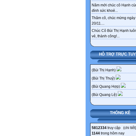
Năm mới chúc cô Hạnh cù
đình sức khoẻ...
Thăm cô, chúc mừng ngày
20/11....
Chúc Cô Bùi Thị Hạnh luôn
vẻ, thành công!...
HỖ TRỢ TRỰC TU
(Bùi Thị Hạnh)
(Bùi Thị Thuỷ)
(Bùi Quang Hợp)
(Bùi Quang Lệ)
THỐNG KÊ
5812334
truy cập (
chi tiết
1144
trong hôm nay