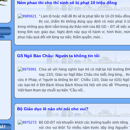
Ném phao thi cho thí sinh sẽ bị phạt 10 triệu đồng
" Làm lộ hoặc mất đề thi sẽ bị phạt tiền từ 10-20 triệu đồ
thị coi, chấm thi không đúng quy định có mức phạt 3-10
trong những quy định nằm trong dự thảo mới của Bộ GD – ĐT về việc x
trong lĩnh vực giáo dục. Nghị định này quy rõ hành vi; hình thức, m
phục hậu quả đối với từng sự việc; thẩm quyền, mức...
GS Ngô Bảo Châu: Người ta không tin tôi
Chia sẻ với hàng nghìn bạn trẻ có mặt tại hội trường 
nay, 13/3, Giáo sư Ngô Bảo Châu cho biết, ông từng... thi
cứu ở Pháp, vì "người ta không tin tôi". Chiều 13/3, Giáo sư (GS) N
các bạn trẻ ở ĐH Bách Khoa Bách Khoa Hà Nội với chủ đề “Phương p
Việt Nam tham dự chuỗi sự kiện “Cầu nối...
Bộ Giáo dục lẽ nào chỉ nói cho vui?
Bộ GD-ĐT nói khuyến khích các trường tuyển sinh riêng. 
HẤT
nói cho vui thôi! Từ nhiều năm trước đây ông Nguyễn 