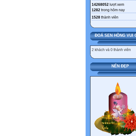
14268052
lượt xem
1282
trong hôm nay
1528
thành viên
ĐOÁ SEN HỒNG VUI 
2 khách và 0 thành viên
NẾN ĐẸP