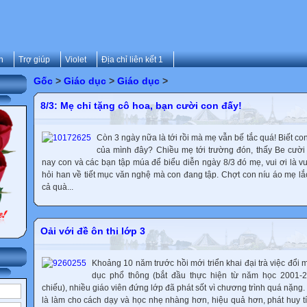
n
Trợ giúp
Violet
Địa chỉ liên kết 1
Gốc
>
Giáo dục
>
Giáo dục
>
8/3: Mẹ chỉ tặng cô hoa, bạn cười con đấy!
Còn 3 ngày nữa là tới rồi mà mẹ vẫn bế tắc quá! Biết con 
của mình đây? Chiều mẹ tới trường đón, thấy Be cười t
nay con và các bạn tập múa để biểu diễn ngày 8/3 đó mẹ, vui ơi là v
hỏi han về tiết mục văn nghệ mà con đang tập. Chợt con níu áo mẹ lắ
cả quà...
Oải với đề ôn thi lớp 3
Khoảng 10 năm trước hồi mới triển khai đại trà việc đổi
dục phổ thông (bắt đầu thực hiện từ năm học 2001-2
chiếu), nhiều giáo viên đứng lớp đã phát sốt vì chương trình quá nặn
là làm cho cách dạy và học nhẹ nhàng hơn, hiệu quả hơn, phát huy tí