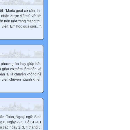
: “Maria goát xờ côn, in i
a nhận được điểm 0 với lời
iện trên một trang mạng thu
o viên: Em học quá giỏi…”.
t phương án hay giúp bảo
m giàu có thêm tâm hồn và
 bản lại là chuyện không hề
áo viên chuyên ngành khiến
Văn, Toán, Ngoại ngữ, Sinh
áng 6. Ngày 29/3, Bộ GD-ĐT
 các ngày 2, 3, 4 tháng 6.