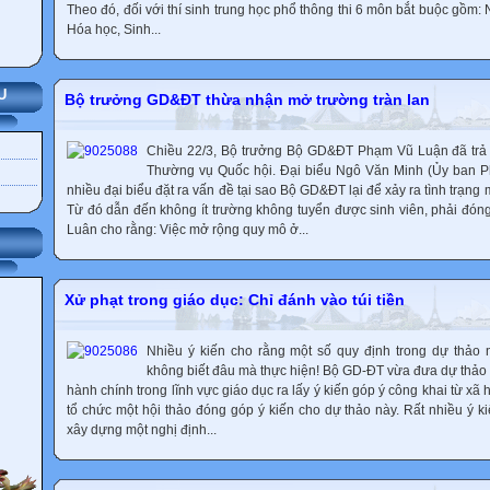
Theo đó, đối với thí sinh trung học phổ thông thi 6 môn bắt buộc gồm:
Hóa học, Sinh...
U
Bộ trưởng GD&ĐT thừa nhận mở trường tràn lan
Chiều 22/3, Bộ trưởng Bộ GD&ĐT Phạm Vũ Luận đã trả l
Thường vụ Quốc hội. Đại biểu Ngô Văn Minh (Ủy ban Ph
nhiều đại biểu đặt ra vấn đề tại sao Bộ GD&ĐT lại để xảy ra tình trạng 
Từ đó dẫn đến không ít trường không tuyển được sinh viên, phải đó
Luân cho rằng: Việc mở rộng quy mô ở...
Xử phạt trong giáo dục: Chỉ đánh vào túi tiền
Nhiều ý kiến cho rằng một số quy định trong dự thảo 
không biết đâu mà thực hiện! Bộ GD-ĐT vừa đưa dự thảo 
hành chính trong lĩnh vực giáo dục ra lấy ý kiến góp ý công khai từ xã
tổ chức một hội thảo đóng góp ý kiến cho dự thảo này. Rất nhiều ý ki
xây dựng một nghị định...