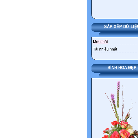
SẮP XẾP DỮ LIỆ
Mới nhất
Tải nhiều nhất
BÌNH HOA ĐẸP