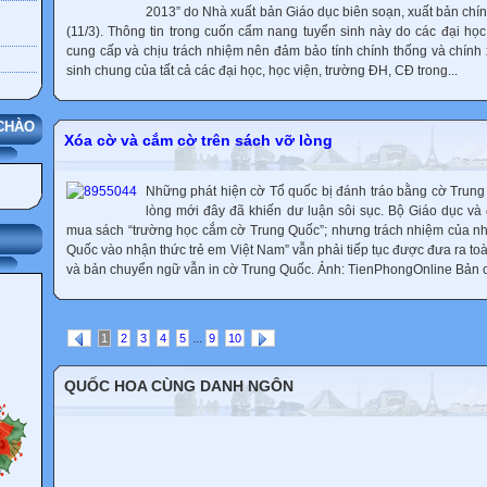
2013” do Nhà xuất bản Giáo dục biên soạn, xuất bản chí
(11/3). Thông tin trong cuốn cẩm nang tuyển sinh này do các đại học
cung cấp và chịu trách nhiệm nên đảm bảo tính chính thống và chính 
sinh chung của tất cả các đại học, học viện, trường ĐH, CĐ trong...
CHÀO
Xóa cờ và cắm cờ trên sách vỡ lòng
Những phát hiện cờ Tổ quốc bị đánh tráo bằng cờ Trung 
lòng mới đây đã khiến dư luận sôi sục. Bộ Giáo dục và
mua sách “trường học cắm cờ Trung Quốc”; nhưng trách nhiệm của n
Quốc vào nhận thức trẻ em Việt Nam” vẫn phải tiếp tục được đưa ra toà 
và bản chuyển ngữ vẫn in cờ Trung Quốc. Ảnh: TienPhongOnline Bản c
...
1
2
3
4
5
9
10
QUỐC HOA CÙNG DANH NGÔN