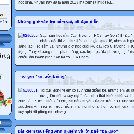
học sinh. Nhưng nay đã là năm 2013 mà xem ra mục tiêu...
Những giờ văn trò sắm vai, cô đạo diễn
viên
Sáu năm học gần đây, Trường THCS Tây Sơn (TP Đà Nẵng
nhân cuộc thi viết thư UPU quốc gia, quốc tế, nhờ cách 
sáng tạo. Trò sắm vai Những giờ học cuối kỳ, dãy lớp 6 Trường TH
động. Thay vì bảng đen, phấn trắng, các lớp học “đa phương tiện” đ
chiếu, âm thanh (từ dự án tài trợ). Cô Phạm...
Thư gửi "kẻ lười biếng"
Tôi xúc động vì em có suy nghĩ giống tôi, nhưng em đủ 
đứng lên nói ra suy nghĩ của mình thật khúc chiết và th
chưa làm được. Thân gửi em, Bài nói chuyện của em trên YouTube suýt
xúc động vì nhiều lẽ. Trước hết, em làm tôi nhớ lại thời học sinh của m
suy nghĩ rất giống em, nhưng...
T
Bài kiểm tra tiếng Anh 0 điểm và lời phê "bá đạo"