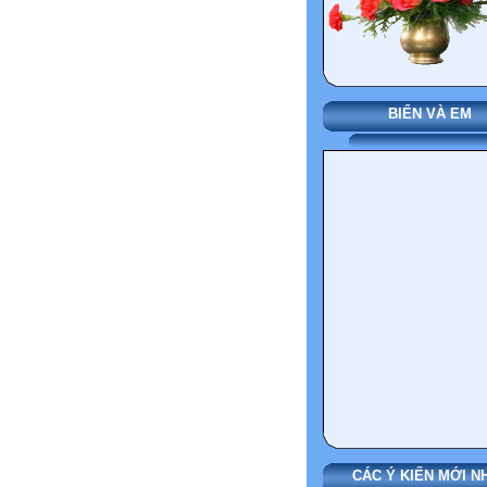
BIỂN VÀ EM
CÁC Ý KIẾN MỚI N