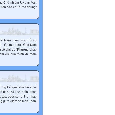
ông Chủ nhiệm Uỷ ban Văn
trên báo chí là "ba chung"
Việt Nam tham dự chuỗi sự
nh” lần thứ 4 tại Đông Nam
ng về chủ đề “Phương pháp
 cảm xúc của mình khi tham
hững kết quả khá thú vị về
h (IFS) đã thực hiện, phân
c tập, cuộc sống, thu nhập
n hệ giữa điểm số môn Toán,