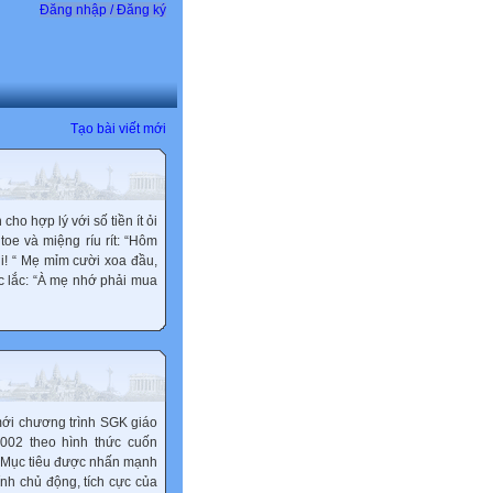
Đăng nhập / Đăng ký
Tạo bài viết mới
cho hợp lý với số tiền ít ỏi
oe và miệng ríu rít: “Hôm
ui! “ Mẹ mỉm cười xoa đầu,
c lắc: “À mẹ nhớ phải mua
 mới chương trình SGK giáo
002 theo hình thức cuốn
g. Mục tiêu được nhấn mạnh
nh chủ động, tích cực của