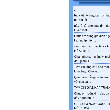
...
bài viết rấy hay, cảm ơn tác
nhưng tôi...
này rất tốt cho quá trình dạ
luyện viết...
Chúc em cùng gia đình ng
tràn ngập niềm...
sao môn Hát nhạc tải về k
thế Admin?...
Chán như con gián...vì mọi
đều giảm sút......
TVM xin tặng chủ nhà một 
khúc hay...Cho tư...
Quần áo chẳng có mà mặc
với cha cái...
TVM XIN GIA NHẬP TRANG
Chúc em luôn xinh đẹp và 
đầy hạnh phúc...
CHÀO 8-3 NGÀY QUỐC T
NỮ , " HOA...