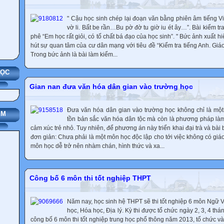
" Cậu học sinh chép lại đoạn văn bằng phiên âm tiếng Việt
vờ li. Bất be rần…Bu pờ đờ tu giờ iu ét ây…”. Bài kiểm tr
phê “Em học rất giỏi, có tố chất bá đạo của học sinh”. " Bức ảnh xuất h
hút sự quan tâm của cư dân mạng với tiêu đề “Kiểm tra tiếng Anh. Giá
Trong bức ảnh là bài làm kiểm...
HỌC
Gian nan đưa văn hóa dân gian vào trường học
Đưa văn hóa dân gian vào trường học không chỉ là mộ
IM
tồn bản sắc văn hóa dân tộc mà còn là phương pháp là
cảm xúc trẻ nhỏ. Tuy nhiên, để phương án này triển khai đại trà và bài
đơn giản: Chưa phải là một môn học độc lập cho tới việc không có gi
môn học dễ trở nên nhàm chán, hình thức và xa...
Công bố 6 môn thi tốt nghiệp THPT
Năm nay, học sinh hệ THPT sẽ thi tốt nghiệp 6 môn Ngữ 
học, Hóa học, Địa lý. Kỳ thi được tổ chức ngày 2, 3, 4 th
công bố 6 môn thi tốt nghiệp trung học phổ thông năm 2013, tổ chức vào