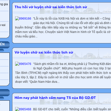
ng gia
Thu hồi vở luyện chữ sai kiến thức lịch sử
"Lỗi này là lỗi của NXB Hà Nội và đơn vị liên kết – Công 
giáo dục Hà Nội. Chúng tôi sẽ cáo lỗi với độc giả và đính
 vui
truyền thông”. Gần đây liên tiếp xảy ra những vụ “bê bối” về thông ti
mầm non và tiểu học. Chuyện sách Việt Nam in hình cờ Tổ quốc là c
cháu mẫu giáo...
YẾN
Vở luyện chữ sai kiến thức lịch sử
“Sách ghi nhầm rồi ba ơi, không phải Lý Thường Kiệt đ
là Ngô Quyền chứ!”. Một phụ huynh có con học lớp 3 tại
Tân Bình (TP.HCM) ngỡ ngàng khi thấy con phát hiện kiến thức lịch s
câu lớp 3, tập 2. Đây là cuốn vở in chữ sẵn cho học sinh nhìn để luyện
đoạn viết: “Quân Nam Hán đưa...
Hôm nay phát hành cẩm nang TS của Bộ GD-ĐT
)
Bộ GD-ĐT cho biết, cuốn “Những điều cần biết tuyển s