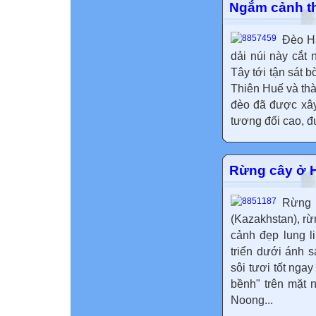
Ngắm cảnh th
Đèo Hả
dải núi này cắt
Tây tới tận sát 
Thiên Huế và th
đèo đã được xây
tương đối cao, đ
Rừng cây ở H
Rừng 
(Kazakhstan), rừ
cảnh đẹp lung l
triển dưới ánh 
sôi tươi tốt ng
bềnh" trên mặt 
Noong...