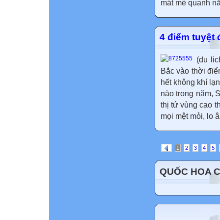
mát mẻ quanh nă
4 điểm tuyệt
(du li
Bắc vào thời đi
hết không khí lạ
nào trong năm, 
thị tứ vùng cao 
mọi mệt mỏi, lo â
1
2
3
4
5
QUỐC HOA 