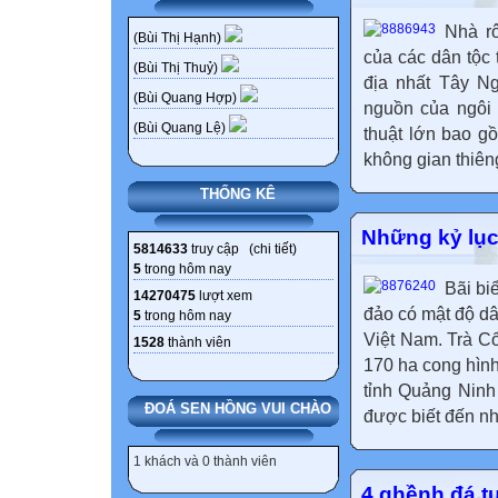
Nhà r
(Bùi Thị Hạnh)
của các dân tộc
(Bùi Thị Thuỷ)
địa nhất Tây Ng
(Bùi Quang Hợp)
nguồn của ngôi 
(Bùi Quang Lệ)
thuật lớn bao gồ
không gian thiêng
THỐNG KÊ
Những kỷ lục
5814633
truy cập (
chi tiết
)
5
trong hôm nay
Bãi bi
14270475
lượt xem
đảo có mật độ dâ
5
trong hôm nay
Việt Nam. Trà Cổ
1528
thành viên
170 ha cong hình
tỉnh Quảng Ninh 
ĐOÁ SEN HỒNG VUI CHÀO
được biết đến như
1 khách và 0 thành viên
4 ghềnh đá tu