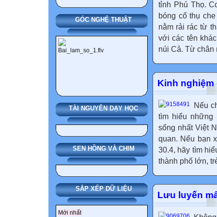
tỉnh Phú Thọ. C
bóng cổ thụ che
GÓC NGHỆ THUẬT
nằm rải rác từ t
với các tên khá
núi Cả. Từ chân n
Kinh nghiệm 
Nếu ch
TÀI NGUYÊN DẠY HỌC
tìm hiểu những
sống nhất Việt 
quan. Nếu bạn x
SEN HỒNG VÀ CHIM
30.4, hãy tìm hi
thành phố lớn, tr
SẮP XẾP DỮ LIỆU
Lưu luyến m
Mới nhất