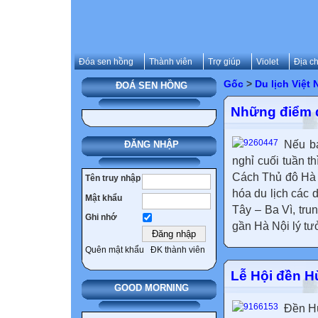
Đóa sen hồng
Thành viên
Trợ giúp
Violet
Địa ch
Gốc
>
Du lịch Việt
ĐOÁ SEN HỒNG
Những điểm d
Nếu bạ
ĐĂNG NHẬP
nghỉ cuối tuần t
Cách Thủ đô Hà 
Tên truy nhập
hóa du lịch các 
Mật khẩu
Tây – Ba Vì, tru
Ghi nhớ
gần Hà Nội lý tư
Quên mật khẩu
ĐK thành viên
Lễ Hội đền 
GOOD MORNING
Đền Hù