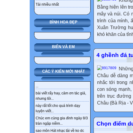
Không
Tải nhiều nhất
Bằng hiện lên tr
mây và núi. Có 
trình của mình,
BÌNH HOA ĐẸP
Xuân Trường huy
khó khăn của tỉn
BIỂN VÀ EM
4 ghềnh đá tu
Những
CÁC Ý KIẾN MỚI NHẤT
Châu dễ dàng mê
nhắc tới trong
...
con sóng mạnh, 
bài viết rấy hay, cảm ơn tác giả,
trên trục đường
nhưng tôi...
Châu (Bà Rịa - V
này rất tốt cho quá trình dạy
luyện viết...
Chúc em cùng gia đình ngày 8/3
Chọn điểm du 
tràn ngập niềm...
sao môn Hát nhạc tải về ko dc