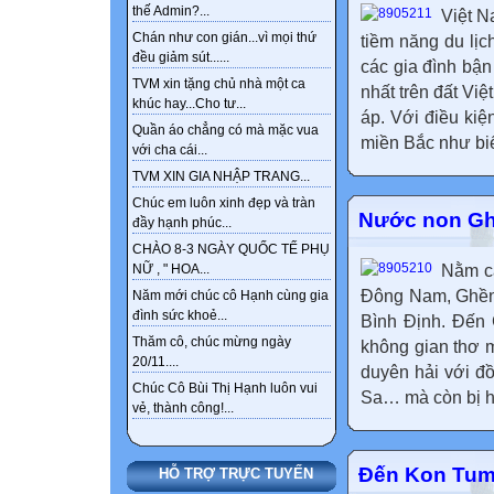
thế Admin?...
Việt N
Chán như con gián...vì mọi thứ
tiềm năng du lịc
đều giảm sút......
các gia đình bậ
TVM xin tặng chủ nhà một ca
nhất trên đất Vi
khúc hay...Cho tư...
áp. Với điều kiệ
Quần áo chẳng có mà mặc vua
miền Bắc như biể
với cha cái...
TVM XIN GIA NHẬP TRANG...
Chúc em luôn xinh đẹp và tràn
Nước non G
đầy hạnh phúc...
CHÀO 8-3 NGÀY QUỐC TẾ PHỤ
Nằm c
NỮ , " HOA...
Đông Nam, Ghềnh
Năm mới chúc cô Hạnh cùng gia
đình sức khoẻ...
Bình Ðịnh. Đến
Thăm cô, chúc mừng ngày
không gian thơ 
20/11....
duyên hải với đ
Chúc Cô Bùi Thị Hạnh luôn vui
Sa… mà còn bị hấ
vẻ, thành công!...
Đến Kon Tum 
HỖ TRỢ TRỰC TUYẾN