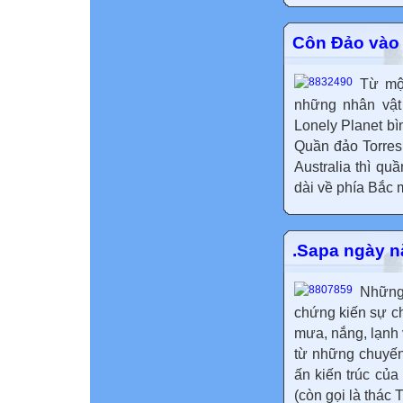
Côn Đảo vào 
Từ một
những nhân vật
Lonely Planet bì
Quần đảo Torres
Australia thì quầ
dài về phía Bắc 
.Sapa ngày 
Những 
chứng kiến sự ch
mưa, nắng, lạnh
từ những chuyến
ấn kiến trúc củ
(còn gọi là thác T