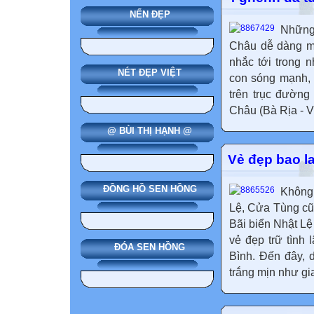
NẾN ĐẸP
Những
Châu dễ dàng mê
nhắc tới trong
NÉT ĐẸP VIỆT
con sóng mạnh, 
trên trục đường
Châu (Bà Rịa - V
@ BÙI THỊ HẠNH @
Vẻ đẹp bao l
ĐỒNG HỒ SEN HỒNG
Không 
Lệ, Cửa Tùng cũ
Bãi biển Nhật Lệ
vẻ đẹp trữ tình
ĐÓA SEN HỒNG
Bình. Đến đây, 
trắng mịn như gi