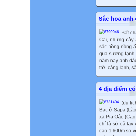
Sắc hoa anh 
Bất ch
Cai, những cây
sắc hồng nồng ấ
qua sương lạnh 
năm nay anh đào
trời càng lạnh, s
4 địa điểm có
(du li
Bạc ở Sapa (Lào
xã Pia Oắc (Cao
chí là sờ cả ta
cao 1.600m so vớ